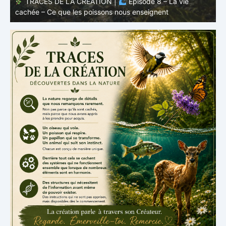
TRACES DE LA CRÉATION |
Épisode 8 – La vie
cachée – Ce que les poissons nous enseignent
–