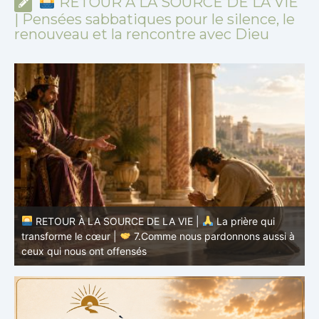
RETOUR À LA SOURCE DE LA VIE
| Pensées sabbatiques pour le silence, le
renouveau et la rencontre avec Dieu
RETOUR À LA SOURCE DE LA VIE |
La prière qui
transforme le cœur |
7.Comme nous pardonnons aussi à
ceux qui nous ont offensés
t