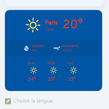
20°
Paris
Clear
Humidity
Wind Speed
25%
3.6Km/h
SUN
MON
TUE
34°
33°
33°
Choisir la langue