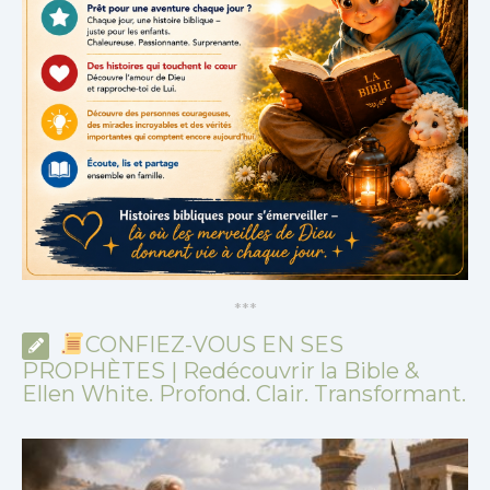
*
*
*
CONFIEZ-VOUS EN SES
PROPHÈTES | Redécouvrir la Bible &
Ellen White. Profond. Clair. Transformant.