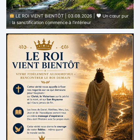
LE ROI VIENT BIENTÔT | 03.08.2026 |
Un cœur pur
: la sanctification commence à l’intérieur
s