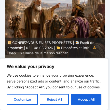
CONFIEZ-VOUS EN SES PROPHÈTES |
Esprit de
nd
prophétie | 02 – 08.08.2026 |
Prophètes et Rois |
b
Chap. 16 : Ruine de la maison d’Achab
v
We value your privacy
We use cookies to enhance your browsing experience,
serve personalized ads or content, and analyze our traffic.
By clicking "Accept All", you consent to our use of cookies.
C
F
P
W
T
R
M
T
T
V
o
a
i
h
u
e
e
e
w
i
Customize
Reject All
Accept All
p
c
n
a
m
d
s
l
i
b
r
P
y
e
t
t
b
d
s
e
t
e
a
L
b
e
s
l
i
e
g
t
r