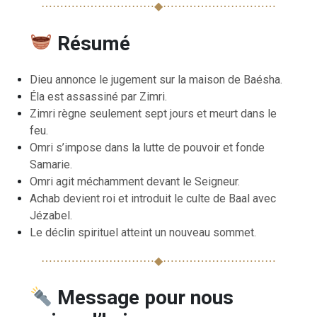
⋯⋯⋯⋯⋯⋯⋯⋯⋯⋯◆⋯⋯⋯⋯⋯⋯⋯⋯⋯⋯
Résumé
Dieu annonce le jugement sur la maison de Baésha.
Éla est assassiné par Zimri.
Zimri règne seulement sept jours et meurt dans le
feu.
Omri s’impose dans la lutte de pouvoir et fonde
Samarie.
Omri agit méchamment devant le Seigneur.
Achab devient roi et introduit le culte de Baal avec
Jézabel.
Le déclin spirituel atteint un nouveau sommet.
⋯⋯⋯⋯⋯⋯⋯⋯⋯⋯◆⋯⋯⋯⋯⋯⋯⋯⋯⋯⋯
Message pour nous