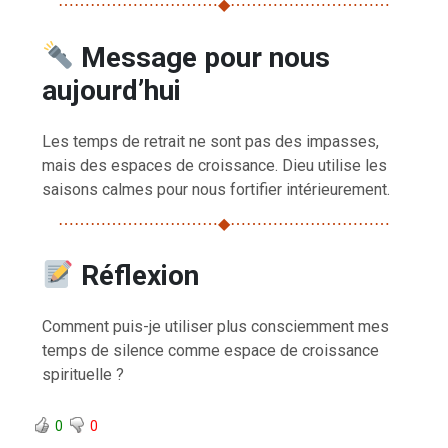
⋯⋯⋯⋯⋯⋯⋯⋯⋯⋯◆⋯⋯⋯⋯⋯⋯⋯⋯⋯⋯
Message pour nous
aujourd’hui
Les temps de retrait ne sont pas des impasses,
mais des espaces de croissance. Dieu utilise les
saisons calmes pour nous fortifier intérieurement.
⋯⋯⋯⋯⋯⋯⋯⋯⋯⋯◆⋯⋯⋯⋯⋯⋯⋯⋯⋯⋯
Réflexion
Comment puis-je utiliser plus consciemment mes
temps de silence comme espace de croissance
spirituelle ?
0
0