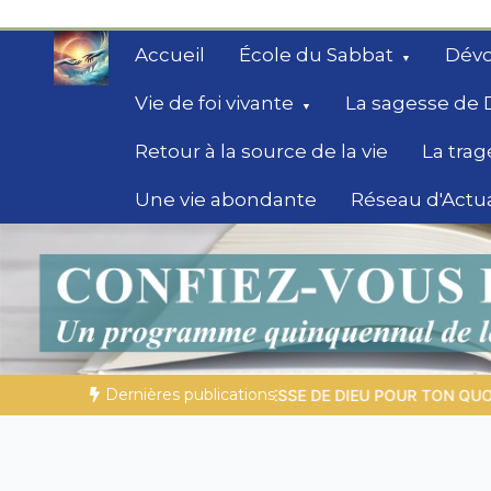
Aller
au
Accueil
École du Sabbat
Dévo
contenu
Vie de foi vivante
La sagesse de 
Retour à la source de la vie
La trag
Une vie abondante
Réseau d'Actua
Secrets de la Bible
Des éclairages bibliques pour ceux qui che
chemin
Dernières publications
DIEU POUR TON QUOTIDIEN |
Thème 1 : La crainte du Seigneur 