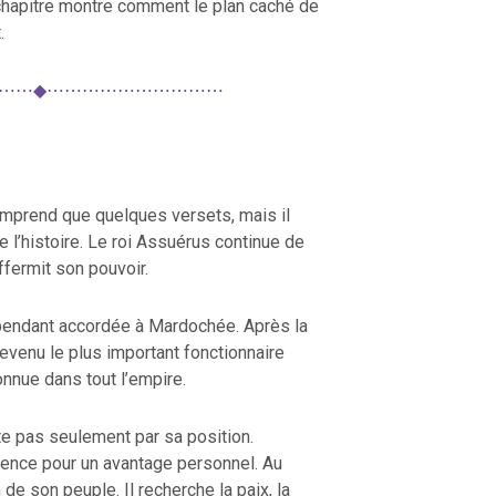
 chapitre montre comment le plan caché de
.
⋯⋯◆⋯⋯⋯⋯⋯⋯⋯⋯⋯⋯
comprend que quelques versets, mais il
l’histoire. Le roi Assuérus continue de
ffermit son pouvoir.
ependant accordée à Mardochée. Après la
venu le plus important fonctionnaire
onnue dans tout l’empire.
e pas seulement par sa position.
uence pour un avantage personnel. Au
n de son peuple. Il recherche la paix, la