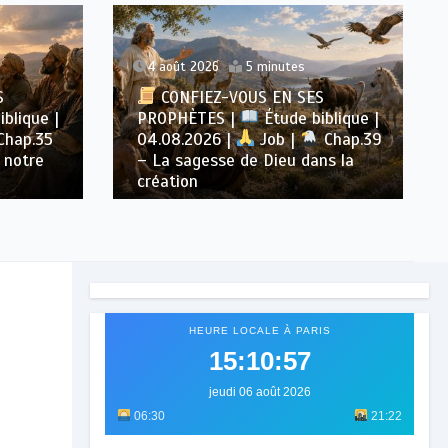
4 août 2026
5 minutes
S
CONFIEZ-VOUS EN SES
blique |
PROPHÈTES |
Étude biblique |
Chap.35
04.08.2026 |
Job |
Chap.39
 notre
– La sagesse de Dieu dans la
création
HEURE LOCALE À PARIS
15:10:59
jeudi 06 août 2026
06:30
21:22