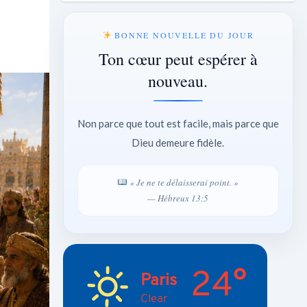
BONNE NOUVELLE DU JOUR
Ton cœur peut espérer à
nouveau.
Non parce que tout est facile, mais parce que
Dieu demeure fidèle.
« Je ne te délaisserai point. »
— Hébreux 13:5
24°
Paris
Clear