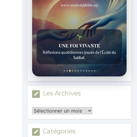
www.secretsdelabible.org
Histoires bibliques étonnantes
Histoires pour les enfants de 7 à 12 ans.
Les Archives
Les
Archives
Catégories