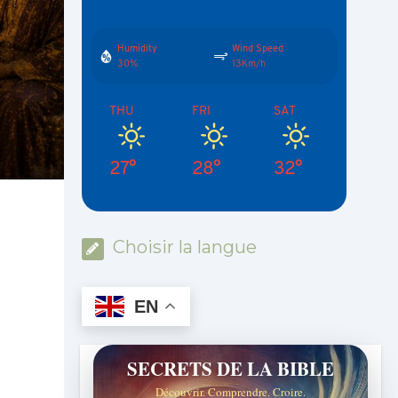
Humidity
Wind Speed
30%
13Km/h
THU
FRI
SAT
27°
28°
32°
Choisir la langue
EN
SECRETS DE LA BIBLE
Découvrir. Comprendre. Croire.