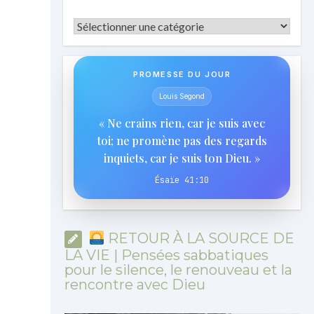
Catégories
PROMESSE DU JOUR
Louis Segond
« Ne crains rien, car je suis avec
toi; ne promène pas des regards
inquiets, car je suis ton Dieu. »
Ésaïe 41:10
RETOUR À LA SOURCE DE
LA VIE | Pensées sabbatiques
pour le silence, le renouveau et la
rencontre avec Dieu