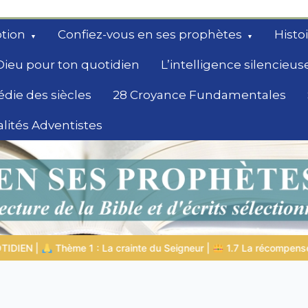
tion
Confiez-vous en ses prophètes
Histo
Dieu pour ton quotidien
L’intelligence silencieus
édie des siècles
28 Croyance Fundamentales
lités Adventistes
rchent un
|
1.7 La récompense de l’humilité
LA PERSONNE BIBLIQUE DU 