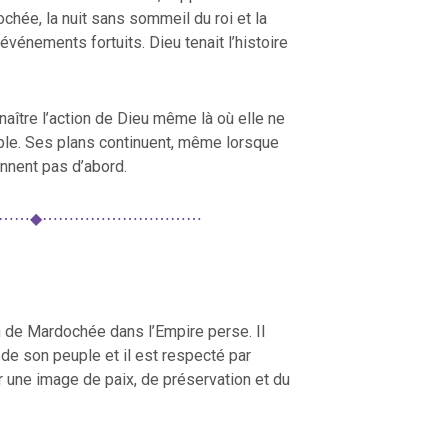
ochée, la nuit sans sommeil du roi et la
vénements fortuits. Dieu tenait l’histoire
nnaître l’action de Dieu même là où elle ne
le. Ses plans continuent, même lorsque
nnent pas d’abord.
⋯⋯◆⋯⋯⋯⋯⋯⋯⋯⋯⋯⋯
on de Mardochée dans l’Empire perse. Il
n de son peuple et il est respecté par
r une image de paix, de préservation et du