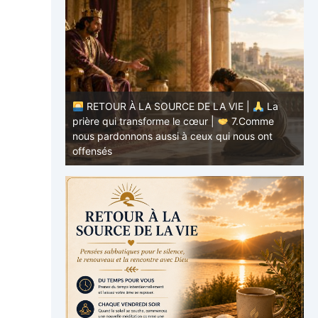
E |
La
.Comme
RETOUR À LA SOURCE DE LA VIE |
La
ous ont
prière qui transforme le cœur |
6.Et
p
pardonne-nous nos offenses
a