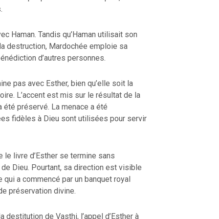
.
avec Haman. Tandis qu’Haman utilisait son
et la destruction, Mardochée emploie sa
 bénédiction d’autres personnes.
RETOUR À LA SOURCE DE LA VI
ine pas avec Esther, bien qu’elle soit la
OURCE DE LA VIE |
La
prière qui transforme le cœur |
7
rme le cœur |
8.Ne nous
nous pardonnons aussi à ceux qui n
ire. L’accent est mis sur le résultat de la
tion
offensés
 a été préservé. La menace a été
 fidèles à Dieu sont utilisées pour servir
 le livre d’Esther se termine sans
e Dieu. Pourtant, sa direction est visible
Ce qui a commencé par un banquet royal
de préservation divine.
 la destitution de Vasthi, l’appel d’Esther à