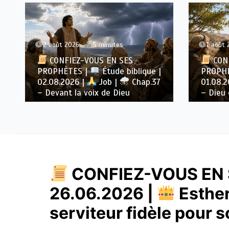
2 août 2026
5 minutes
1 août 
CONFIEZ-VOUS EN SES
CONF
PROPHÈTES |
Étude biblique |
PROPH
02.08.2026 |
Job |
Chap.37
01.08.
– Devant la voix de Dieu
– Dieu 
CONFIEZ-VOUS EN 
26.06.2026 |
Esther
serviteur fidèle pour 