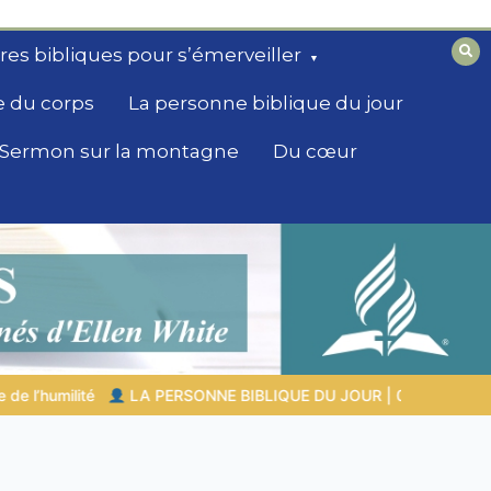
ires bibliques pour s’émerveiller
e du corps
La personne biblique du jour
Sermon sur la montagne
Du cœur
JOUR | 04.08.2026 |
Melchisédek – le roi de paix et prêtre du 