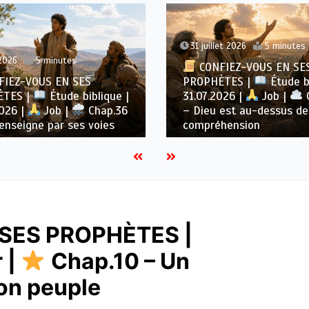
31 juillet 2026
5 minutes
2026
5 minutes
CONFIEZ-VOUS EN SE
IEZ-VOUS EN SES
PROPHÈTES |
Étude bi
ÈTES |
Étude biblique |
31.07.2026 |
Job |
2026 |
Job |
Chap.36
– Dieu est au-dessus de
enseigne par ses voies
compréhension
SES PROPHÈTES |
 |
Chap.10 – Un
son peuple