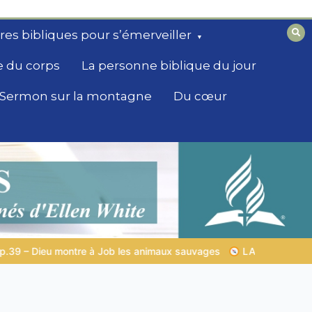
ires bibliques pour s’émerveiller
e du corps
La personne biblique du jour
Sermon sur la montagne
Du cœur
es
LA SAGESSE DE DIEU POUR TON QUOTIDIEN |
Thème 1 : L