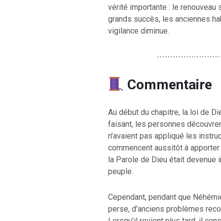
vérité importante : le renouveau
grands succès, les anciennes hab
vigilance diminue.
⋯⋯⋯⋯⋯⋯⋯⋯
Commentaire
Au début du chapitre, la loi de D
faisant, les personnes découvre
n’avaient pas appliqué les instr
commencent aussitôt à apporter 
la Parole de Dieu était devenue im
peuple.
Cependant, pendant que Néhémie 
perse, d’anciens problèmes reco
Lorsqu’il revient plus tard, il co