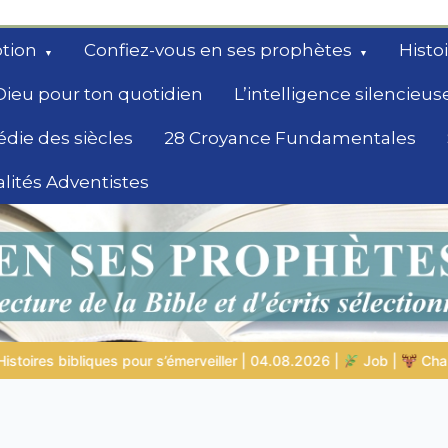
tion
Confiez-vous en ses prophètes
Histo
Dieu pour ton quotidien
L’intelligence silencieus
édie des siècles
28 Croyance Fundamentales
lités Adventistes
rchent un
2026 |
Job |
Chap.39 – Dieu montre à Job les animaux sauvag