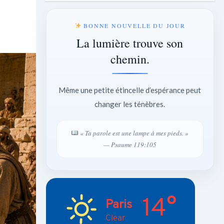
BONNE NOUVELLE DU JOUR
La lumière trouve son
chemin.
Même une petite étincelle d’espérance peut
changer les ténèbres.
« Ta parole est une lampe à mes pieds. »
— Psaume 119:105
14°
Paris
Clear