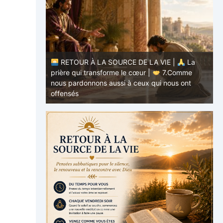
RETOUR À LA SOURCE DE LA VIE |
La
La
prière qui transforme le cœur |
7.Comme
RE
 nous
nous pardonnons aussi à ceux qui nous ont
prièr
offensés
pard