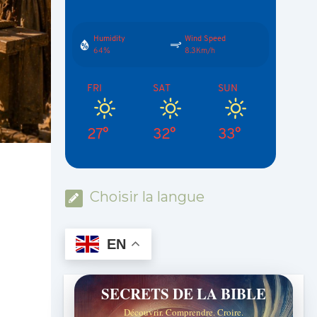
Humidity
Wind Speed
64%
8.3Km/h
FRI
SAT
SUN
27°
32°
33°
Choisir la langue
EN
SECRETS DE LA BIBLE
Découvrir. Comprendre. Croire.