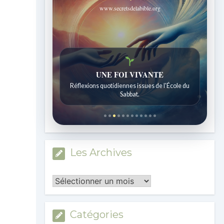
www.secretsdelabible.org
Histoires bibliques étonnantes
Histoires pour les enfants de 7 à 12 ans.
Les Archives
Les
Archives
Catégories