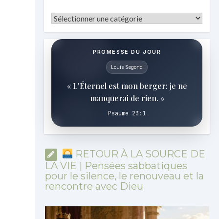
Catégories
PROMESSE DU JOUR
Louis Segond
« L'Éternel est mon berger: je ne
manquerai de rien. »
Psaume 23:1
RETOUR À LA SOURCE DE
LA VIE | Pensées sabbatiques
pour le silence, le renouveau et la
rencontre avec Dieu