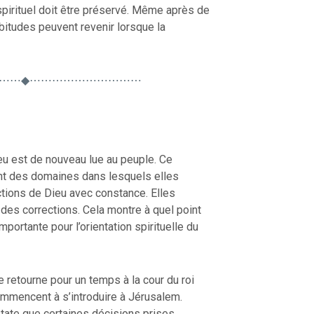
 spirituel doit être préservé. Même après de
itudes peuvent revenir lorsque la
⋯⋯◆⋯⋯⋯⋯⋯⋯⋯⋯⋯⋯
ieu est de nouveau lue au peuple. Ce
nt des domaines dans lesquels elles
uctions de Dieu avec constance. Elles
des corrections. Cela montre à quel point
portante pour l’orientation spirituelle du
retourne pour un temps à la cour du roi
mmencent à s’introduire à Jérusalem.
nstate que certaines décisions prises