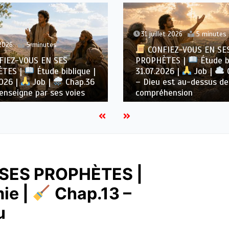
31 juillet 2026
5 minutes
2026
5 minutes
CONFIEZ-VOUS EN SE
IEZ-VOUS EN SES
PROPHÈTES |
Étude bi
ÈTES |
Étude biblique |
31.07.2026 |
Job |
2026 |
Job |
Chap.36
– Dieu est au-dessus de
enseigne par ses voies
compréhension
SES PROPHÈTES |
ie |
Chap.13 –
u