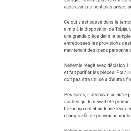
auparavant ne sont plus prises a
Ce qui s’est passé dans le templ
a mis à la disposition de Tobija, 
une grande pièce dans le temple
RETOUR À LA SOUR
entreposées les provisions desti
TOUR À LA SOURCE DE LA VIE |
prière qui transforme 
maintenant des biens personnels
duction
nous du mal
Néhémie réagit avec décision. Il 
et fait purifier les pièces. Pour lu
doit pas être utilisé à d’autres fin
Peu après, il découvre un autre 
soutien qui leur avait été prom
beaucoup ont abandonné leur serv
champs afin de pouvoir nourrir le
Néhémie intervient et veille à c