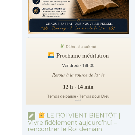
.
Début du sabbat
Prochaine méditation
Vendredi · 18h00
Retour à la source de la vie
12 h · 14 min
Temps de pause · Temps pour Dieu
*
*
*
LE ROI VIENT BIENTÔT |
Vivre fidèlement aujourd’hui –
rencontrer le Roi demain