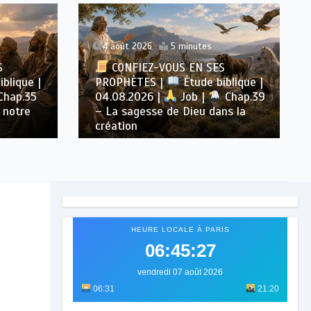
4 août 2026
5 minutes
S
CONFIEZ-VOUS EN SES
blique |
PROPHÈTES |
Étude biblique |
Chap.35
04.08.2026 |
Job |
Chap.39
 notre
– La sagesse de Dieu dans la
création
HEURE LOCALE À PARIS
06:45:29
vendredi 07 août 2026
06:31
21:20