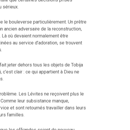
u sérieux.
e le bouleverse particulièrement. Un prêtre
un ancien adversaire de la reconstruction,
. Là où devaient normalement être
CE DE LA VIE |
La
RETOUR À LA SOURCE DE LA VIE |
nées au service d’adoration, se trouvent
le cœur |
9. Délivre-
prière qui transforme le cœur |
8.Ne
.
induis pas en tentation
fait jeter dehors tous les objets de Tobija
i, c’est clair : ce qui appartient à Dieu ne
s.
problème. Les Lévites ne reçoivent plus le
is. Comme leur subsistance manque,
ice et sont retournés travailler dans leurs
urs familles.
e que les offrandes soient de nouveau