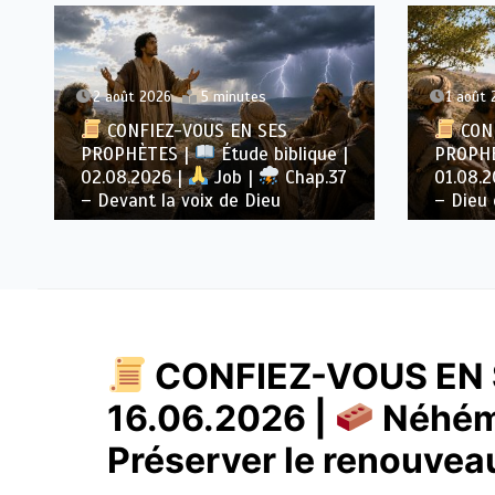
2 août 2026
5 minutes
1 août 
CONFIEZ-VOUS EN SES
CONF
PROPHÈTES |
Étude biblique |
PROPH
02.08.2026 |
Job |
Chap.37
01.08.
– Devant la voix de Dieu
– Dieu 
CONFIEZ-VOUS EN 
16.06.2026 |
Néhém
Préserver le renouvea