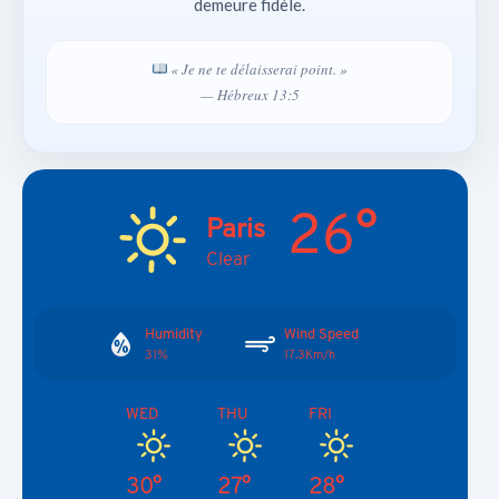
demeure fidèle.
« Je ne te délaisserai point. »
— Hébreux 13:5
26°
Paris
Clear
Humidity
Wind Speed
31%
17.3Km/h
WED
THU
FRI
30°
27°
28°