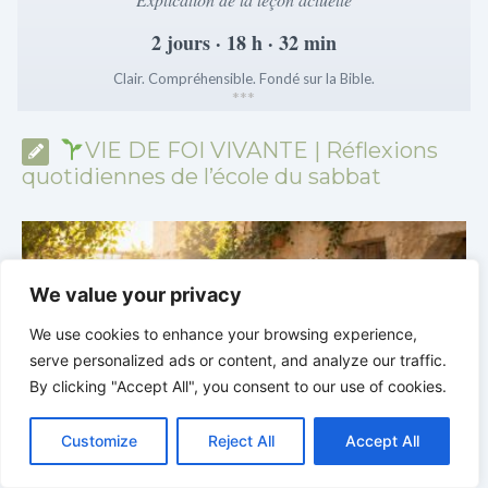
2 jours · 18 h · 32 min
Clair. Compréhensible. Fondé sur la Bible.
*
*
*
VIE DE FOI VIVANTE | Réflexions
quotidiennes de l’école du sabbat
We value your privacy
We use cookies to enhance your browsing experience,
serve personalized ads or content, and analyze our traffic.
By clicking "Accept All", you consent to our use of cookies.
C
F
P
W
T
R
M
T
T
V
o
a
i
h
u
e
e
e
w
i
Customize
Reject All
Accept All
p
c
n
a
m
d
s
l
i
b
r
P
y
e
t
t
b
d
s
e
t
e
a
L
b
e
s
l
i
e
g
t
r
VIE DE FOI VIVANTE |
Leçon 5 : Tout pour la gloire de