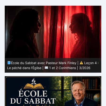
 :
École du Sabbat avec Pasteur Mark Finley |
Leçon 3 :
L’unité en Christ |
1 et 2 Corinthiens | 3/2026
L