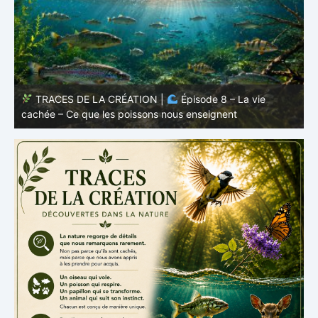
TRACES DE LA CRÉATION |
Épisode 7: La vie cachée
s
– Pourquoi les poissons restent des poissons
c