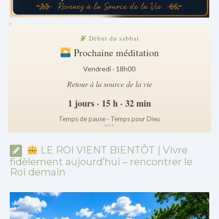
.
Début du sabbat
Prochaine méditation
Vendredi · 18h00
Retour à la source de la vie
1 jours · 15 h · 32 min
Temps de pause · Temps pour Dieu
*
*
*
LE ROI VIENT BIENTÔT | Vivre
fidèlement aujourd’hui – rencontrer le
Roi demain