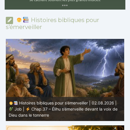
*
*
*
Histoires bibliques pour
s’émerveiller
Histoires bibliques pour s’émerveiller | 01.08.2026 |
Job |
Chap.36 – Élihu continue de parler de la
J
grandeur de Dieu
d