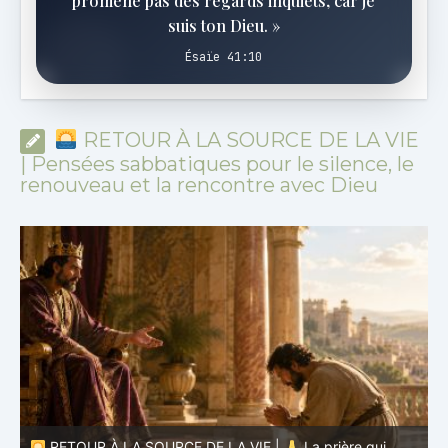
promène pas des regards inquiets, car je
suis ton Dieu. »
Ésaïe 41:10
RETOUR À LA SOURCE DE LA VIE
| Pensées sabbatiques pour le silence, le
renouveau et la rencontre avec Dieu