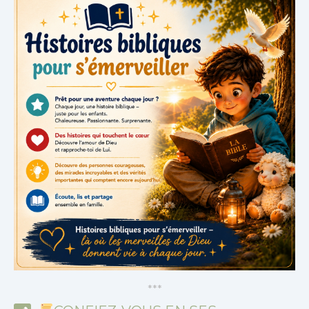
*
*
*