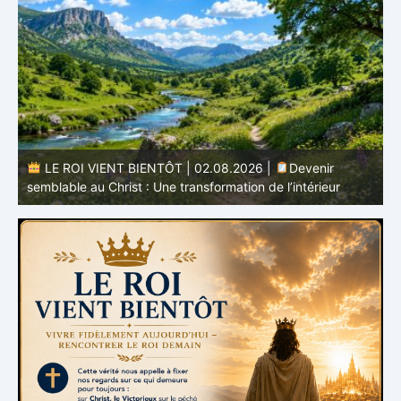
LE ROI VIENT BIENTÔT | 01.08.2026 |
L’espérance
qui purifie : Être prêt pour Jésus
m