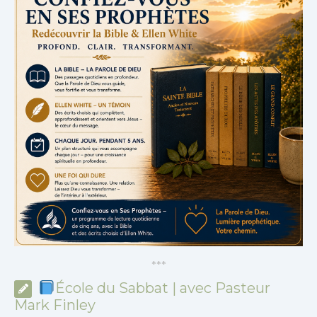
*
*
*
École du Sabbat | avec Pasteur
Mark Finley