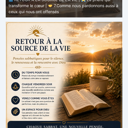
à
RETOUR À LA SOURCE DE LA VIE |
La prière qui
t
transforme le cœur |
6.Et pardonne-nous nos offenses
p