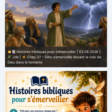
Histoires bibliques pour s’émerveiller | 01.08.2026 |
Job |
Chap.36 – Élihu continue de parler de la
J
grandeur de Dieu
d