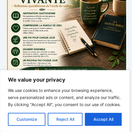
We value your privacy
We use cookies to enhance your browsing experience,
serve personalized ads or content, and analyze our traffic.
*
*
*
By clicking "Accept All", you consent to our use of cookies.
L’INTELLIGENCE SILENCIEUSE DU
C
F
P
W
T
R
M
T
T
V
o
a
i
h
u
e
e
e
w
i
CORPS | L’ordre ramène la vie
Customize
Reject All
Accept All
p
c
n
a
m
d
s
l
i
b
r
P
y
e
t
t
b
d
s
e
t
e
a
L
b
e
s
l
i
e
g
t
r