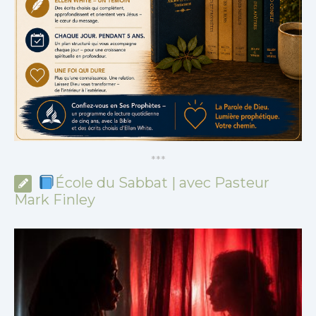
*
*
*
École du Sabbat | avec Pasteur
Mark Finley