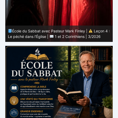
 :
École du Sabbat avec Pasteur Mark Finley |
Leçon 3 :
L’unité en Christ |
1 et 2 Corinthiens | 3/2026
L