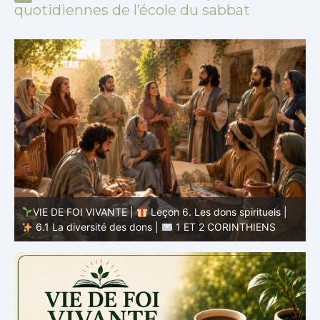
quotidiennes de l’école du sabbat
VIE DE FOI VIVANTE |
Leçon 5 : Tout pour la gloire de
Dieu |
5.6 Résumé |
1 ET 2 CORINTHIENS
D