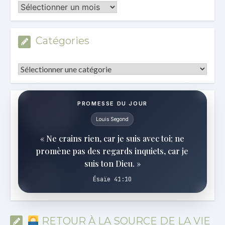
Les
Archives
Catégories
Catégories
PROMESSE DU JOUR
Louis Segond
« Ne crains rien, car je suis avec toi; ne
promène pas des regards inquiets, car je
suis ton Dieu. »
Ésaïe 41:10
RETOUR À LA SOURCE DE LA VIE