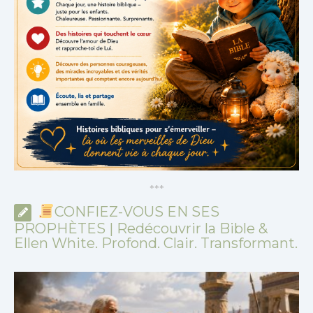
*
*
*
CONFIEZ-VOUS EN SES
PROPHÈTES | Redécouvrir la Bible &
Ellen White. Profond. Clair. Transformant.