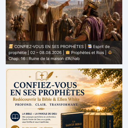
CONFIEZ-VOUS EN SES PROPHÈTES |
Étude
biblique | 02.08.2026 |
Job |
Chap.37 – Devant la
b
voix de Dieu
e