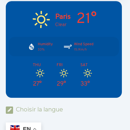
21°
Paris
Clear
Humidity
Wind Speed
33%
15.1Km/h
THU
FRI
SAT
27°
29°
33°
Choisir la langue
EN