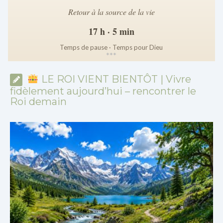
Retour à la source de la vie
17 h · 5 min
Temps de pause · Temps pour Dieu
*
*
*
LE ROI VIENT BIENTÔT | Vivre
fidèlement aujourd’hui – rencontrer le
Roi demain