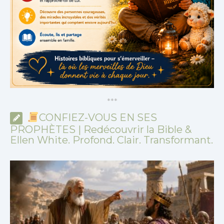
*
*
*
CONFIEZ-VOUS EN SES
PROPHÈTES | Redécouvrir la Bible &
Ellen White. Profond. Clair. Transformant.