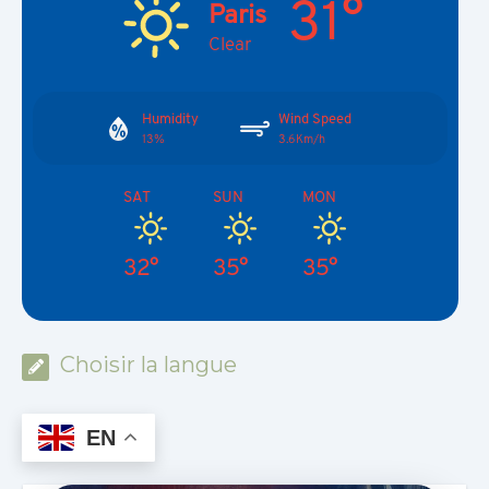
31°
Paris
Clear
Humidity
Wind Speed
13%
3.6Km/h
SAT
SUN
MON
32°
35°
35°
Choisir la langue
EN