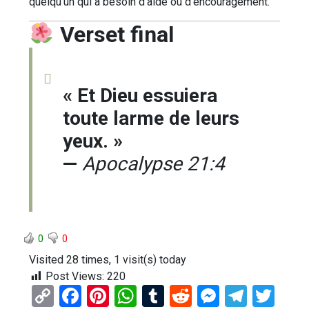
quelqu’un qui a besoin d’aide ou d’encouragement.
Verset final
« Et Dieu essuiera
toute larme de leurs
yeux. »
—
Apocalypse 21:4
0
0
Visited 28 times, 1 visit(s) today
Post Views:
220
C
F
Pi
W
T
R
M
T
T