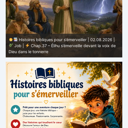
Histoires bibliques pour s’émerveiller | 01.08.2026 |
Job |
Chap.36 – Élihu continue de parler de la
J
grandeur de Dieu
d