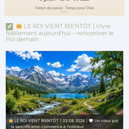
Temps de pause · Temps pour Dieu
*
*
*
LE ROI VIENT BIENTÔT | Vivre
fidèlement aujourd’hui – rencontrer le
Roi demain
r
LE ROI VIENT BIENTÔT | 02.08.2026 |
Devenir
semblable au Christ : Une transformation de l’intérieur
q