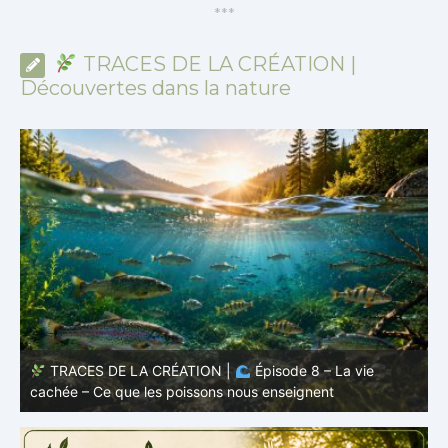
*
*
*
TRACES DE LA CRÉATION |
Découvertes dans la nature
TRACES DE LA CRÉATION |
Épisode 7: La vie cachée
s
– Pourquoi les poissons restent des poissons
c