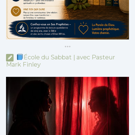
*
*
*
École du Sabbat | avec Pasteur
Mark Finley