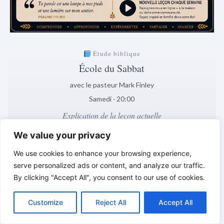
Étude biblique
École du Sabbat
avec le pasteur Mark Finley
Samedi · 20:00
Explication de la leçon actuelle
6 jours · 16 h · 38 min
We value your privacy
Clair. Compréhensible. Fondé sur la Bible.
We use cookies to enhance your browsing experience,
*
*
*
serve personalized ads or content, and analyze our traffic.
By clicking "Accept All", you consent to our use of cookies.
VIE DE FOI VIVANTE | Réflexions
C
F
P
W
T
R
M
T
T
V
quotidiennes de l’école du sabbat
o
a
i
h
u
e
e
e
w
i
Customize
Reject All
Accept All
p
c
n
a
m
d
s
l
i
b
r
P
y
e
t
t
b
d
s
e
t
e
a
L
b
e
s
l
i
e
g
t
r