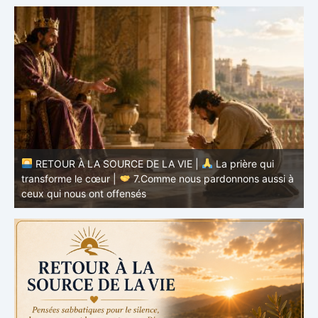
à
RETOUR À LA SOURCE DE LA VIE |
La prière qui
t
transforme le cœur |
6.Et pardonne-nous nos offenses
p