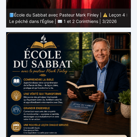
 :
École du Sabbat avec Pasteur Mark Finley |
Leçon 3 :
L’unité en Christ |
1 et 2 Corinthiens | 3/2026
L