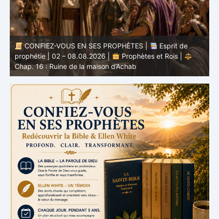
CONFIEZ-VOUS EN SES PROPHÈTES |
Étude
biblique | 02.08.2026 |
Job |
Chap.37 – Devant la
b
voix de Dieu
e