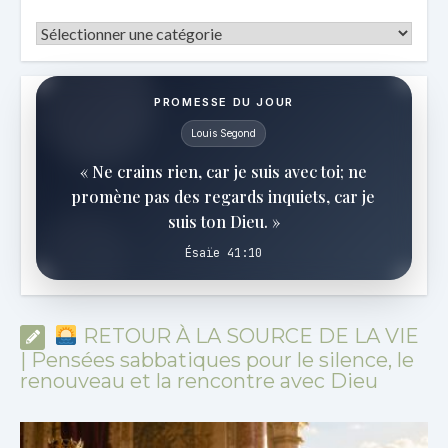
Catégories
PROMESSE DU JOUR
Louis Segond
« Ne crains rien, car je suis avec toi; ne
promène pas des regards inquiets, car je
suis ton Dieu. »
Ésaïe 41:10
RETOUR À LA SOURCE DE LA VIE
| Pensées sabbatiques pour le silence, le
renouveau et la rencontre avec Dieu