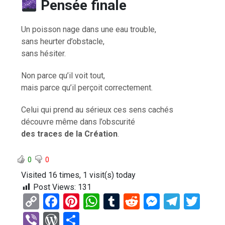
Pensée finale
Un poisson nage dans une eau trouble,
sans heurter d’obstacle,
sans hésiter.
Non parce qu’il voit tout,
mais parce qu’il perçoit correctement.
Celui qui prend au sérieux ces sens cachés
découvre même dans l’obscurité
des traces de la Création
.
0
0
Visited 16 times, 1 visit(s) today
Post Views:
131
C
F
Pi
W
T
R
M
T
T
o
a
nt
h
u
e
es
el
wi
Vi
W
P