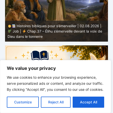
Histoires bibliques pour s’émerveiller | 01.08.2026 |
Job |
Chap.36 – Élihu continue de parler de la
J
grandeur de Dieu
d
We value your privacy
We use cookies to enhance your browsing experience,
serve personalized ads or content, and analyze our traffic.
By clicking "Accept All", you consent to our use of cookies.
C
F
P
W
T
R
M
T
T
V
o
a
i
h
u
e
e
e
w
i
Customize
Reject All
Accept All
p
c
n
a
m
d
s
l
i
b
r
P
y
e
t
t
b
d
s
e
t
e
a
L
b
e
s
l
i
e
g
t
r