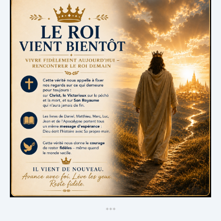
*
*
*