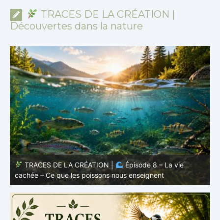
TRACES DE LA CRÉATION |
Découvertes dans la nature
TRACES DE LA CRÉATION |
Épisode 7: La vie cachée
s
– Pourquoi les poissons restent des poissons
c