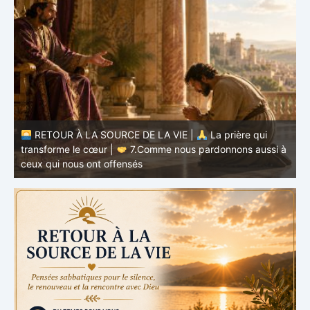
à
RETOUR À LA SOURCE DE LA VIE |
La prière qui
t
transforme le cœur |
6.Et pardonne-nous nos offenses
p