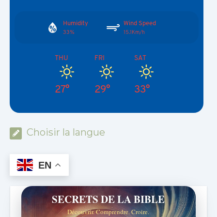
Humidity
Wind Speed
33%
15.1Km/h
THU
FRI
SAT
27°
29°
33°
Choisir la langue
EN
SECRETS DE LA BIBLE
Découvrir. Comprendre. Croire.