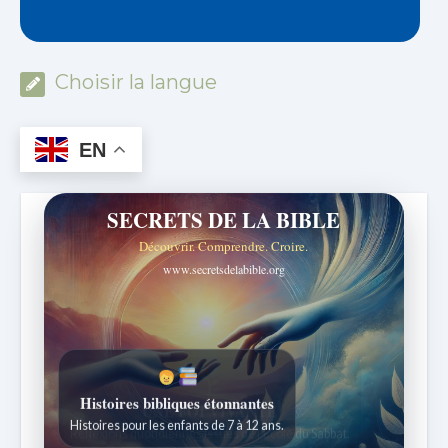
Choisir la langue
EN
SECRETS DE LA BIBLE
Découvrir. Comprendre. Croire.
www.secretsdelabible.org
Histoires bibliques étonnantes
Histoires pour les enfants de 7 à 12 ans.