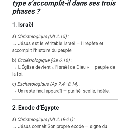
type s’accomplit-il dans ses trois
phases ?
1. Israël
a)
Christologique (Mt 2.15)
:
→ Jésus est le véritable Israël — Il répète et
accomplit l’histoire du peuple.
b)
Ecclésiologique (Ga 6.16)
:
→ L’Église devient « l’Israël de Dieu » — peuple de
la foi.
c)
Eschatologique (Ap 7.4–8.14)
:
→ Un reste final apparaît — purifié, scellé, fidèle.
2. Exode d’Égypte
a)
Christologique (Mt 2.19-21)
:
→ Jésus connaît Son propre exode — signe du