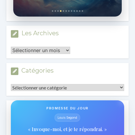
Les Archives
Les
Archives
Catégories
Catégories
PROMESSE DU JOUR
Louis Segond
« Invoque-moi, et je te répondrai. »