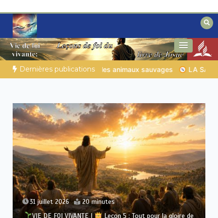
Aller
au
contenu
Des éclairages bibliques pour ceux qui
Secrets de la Bible
cherchent un chemin
Dernières publications
auvages
LA SAGESSE DE DIEU POUR TON QUOTIDIEN |
Thème
30 juillet 2026
15 minutes
VIE DE FOI VIVANTE |
Leçon 5 : Tout pour la gloire de