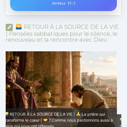
Jérémie 33:3
RETOUR À LA SOURCE DE LA VIE
| Pensées sabbatiques pour le silence, le
renouveau et la rencontre avec Dieu
à
RETOUR À LA SOURCE DE LA VIE |
La prière qui
t
transforme le cœur |
6.Et pardonne-nous nos offenses
p