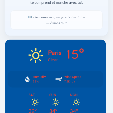
te comprend et marche avec toi.
« Ne crains rien, car je suis avec toi. »
— Ésaïe 41:10
15°
Paris
Clear
Humidity
Wind Speed
52%
7.2Km/h
SAT
SUN
MON
32°
34°
34°