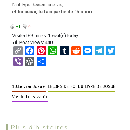
l’antitype devient une vie,
et
toi aussi, tu fais partie de l’histoire.
+1
0
Visited 89 times, 1 visit(s) today
Post Views:
440
C
F
Pi
W
T
R
M
T
T
o
a
nt
h
u
e
es
el
wi
Vi
W
P
py
ce
er
at
m
d
se
e
tt
b
or
ar
Li
b
es
s
bl
di
n
gr
er
er
d
ta
n
o
t
A
r
t
g
a
10.Le vrai Josué
LEÇONS DE FOI DU LIVRE DE JOSUÉ
Pr
g
k
o
p
er
m
es
er
Vie de foi vivante
k
p
s
Plus d’histoires