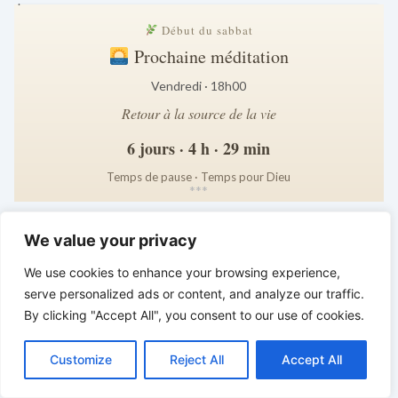
.
Début du sabbat
Prochaine méditation
Vendredi · 18h00
Retour à la source de la vie
6 jours · 4 h · 29 min
Temps de pause · Temps pour Dieu
*
*
*
LE ROI VIENT BIENTÔT | Vivre
We value your privacy
fidèlement aujourd’hui – rencontrer le
Roi demain
We use cookies to enhance your browsing experience,
serve personalized ads or content, and analyze our traffic.
By clicking "Accept All", you consent to our use of cookies.
C
F
P
W
T
R
M
T
T
V
o
a
i
h
u
e
e
e
w
i
Customize
Reject All
Accept All
p
c
n
a
m
d
s
l
i
b
r
P
y
e
t
t
b
d
s
e
t
e
a
L
b
e
s
l
i
e
g
t
r