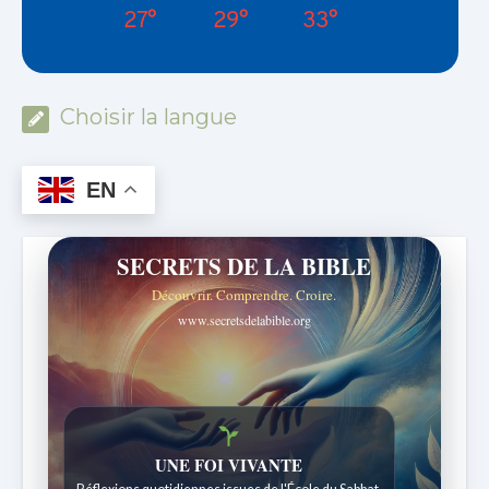
27°
29°
33°
Choisir la langue
EN
SECRETS DE LA BIBLE
Découvrir. Comprendre. Croire.
www.secretsdelabible.org
UNE FOI VIVANTE