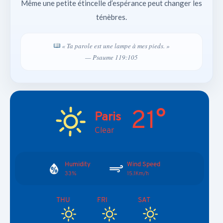
Même une petite étincelle d’espérance peut changer les
ténèbres.
« Ta parole est une lampe à mes pieds. »
— Psaume 119:105
21°
Paris
Clear
Humidity
Wind Speed
33%
15.1Km/h
THU
FRI
SAT