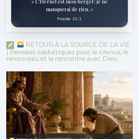
« L'Éternel est mon berger: je ne
manquerai de rien. »
Psaume 23:1
RETOUR À LA SOURCE DE LA VIE
| Pensées sabbatiques pour le silence, le
renouveau et la rencontre avec Dieu