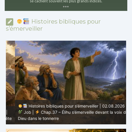
se cachent souvent les plus grands indices.
*
*
*
Histoires bibliques pour
s’émerveiller
Histoires bibliques pour s’émerveiller | 02.08.2026 |
Job |
Chap.37 – Élihu s’émerveille devant la voix de
te
Dieu dans le tonnerre
g