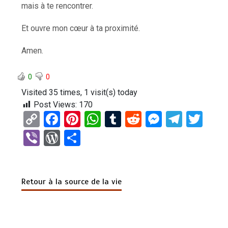
mais à te rencontrer.
Et ouvre mon cœur à ta proximité.
Amen.
0
0
Visited 35 times, 1 visit(s) today
Post Views:
170
C
F
Pi
W
T
R
M
T
T
o
a
nt
h
u
e
es
el
wi
Vi
W
P
py
ce
er
at
m
d
se
e
tt
b
or
ar
Li
b
es
s
bl
di
n
gr
er
er
d
ta
n
o
t
A
r
t
g
a
Retour à la source de la vie
Pr
g
k
o
p
er
m
es
er
k
p
s