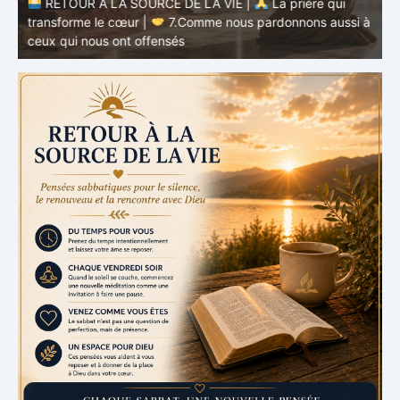
RETOUR À LA SOURCE DE LA VIE |
La prière qui
transforme le cœur |
7.Comme nous pardonnons aussi à
ceux qui nous ont offensés
t