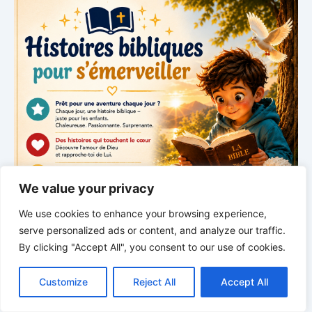
We value your privacy
We use cookies to enhance your browsing experience,
serve personalized ads or content, and analyze our traffic.
By clicking "Accept All", you consent to our use of cookies.
C
F
P
W
T
R
M
T
T
V
o
a
i
h
u
e
e
e
w
i
Customize
Reject All
Accept All
p
c
n
a
m
d
s
l
i
b
r
P
*
*
*
y
e
t
t
b
d
s
e
t
e
a
L
b
e
s
l
i
e
g
t
r