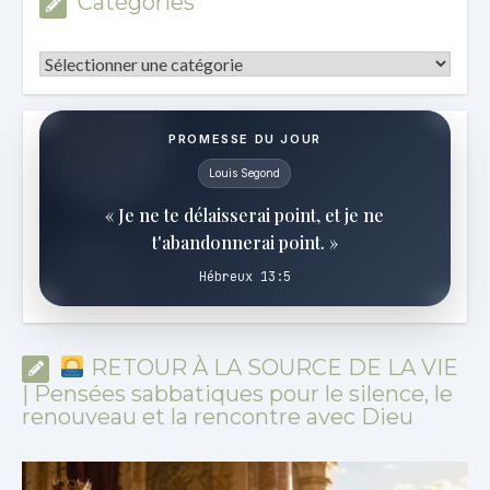
Catégories
Catégories
PROMESSE DU JOUR
Louis Segond
« Je ne te délaisserai point, et je ne
t'abandonnerai point. »
Hébreux 13:5
RETOUR À LA SOURCE DE LA VIE
| Pensées sabbatiques pour le silence, le
renouveau et la rencontre avec Dieu