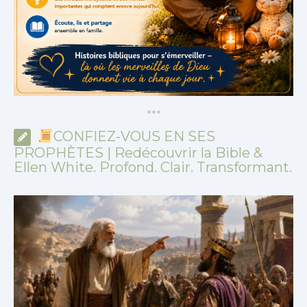
*
*
*
CONFIEZ-VOUS EN SES
PROPHÈTES | Redécouvrir la Bible &
Ellen White. Profond. Clair. Transformant.