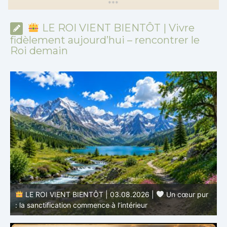
*
*
*
LE ROI VIENT BIENTÔT | Vivre
fidèlement aujourd’hui – rencontrer le
Roi demain
r
LE ROI VIENT BIENTÔT | 02.08.2026 |
Devenir
semblable au Christ : Une transformation de l’intérieur
q