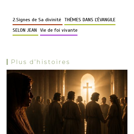
py
ce
er
at
m
d
se
e
tt
b
or
ar
Li
b
es
s
bl
di
n
gr
er
er
d
ta
n
o
t
A
r
t
g
a
2.Signes de Sa divinité
THÉMES DANS L'ÉVANGILE
Pr
g
k
o
p
er
m
es
er
SELON JEAN
Vie de foi vivante
k
p
s
Plus d’histoires