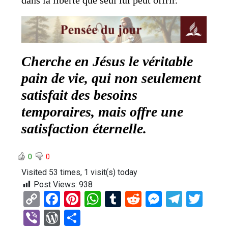
dans la liberté que seul lui peut offrir.
Cherche en Jésus le véritable
pain de vie, qui non seulement
satisfait des besoins
temporaires, mais offre une
satisfaction éternelle.
0
0
Visited 53 times, 1 visit(s) today
Post Views:
938
C
F
Pi
W
T
R
M
T
T
o
a
nt
h
u
e
es
el
wi
Vi
W
P