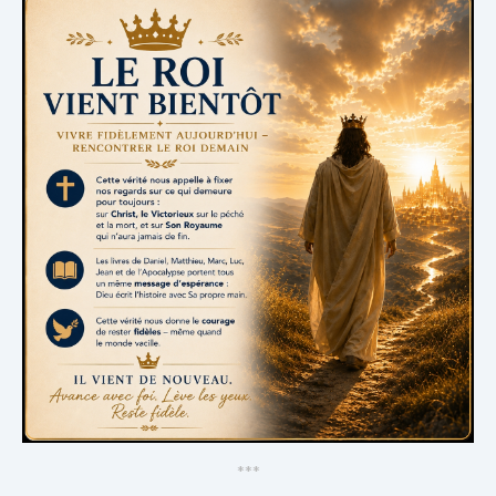
*
*
*