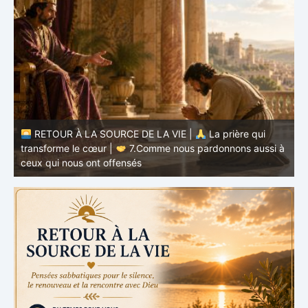
à
RETOUR À LA SOURCE DE LA VIE |
La prière qui
t
transforme le cœur |
6.Et pardonne-nous nos offenses
p