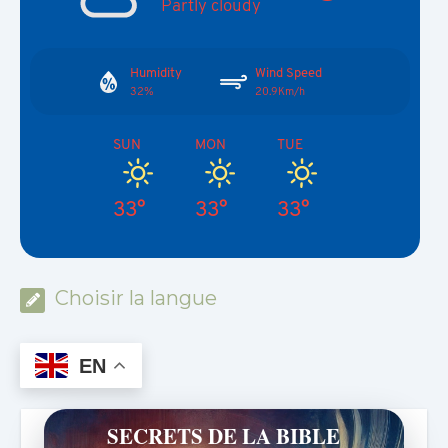
Partly cloudy
Humidity
Wind Speed
32%
20.9Km/h
SUN
MON
TUE
33°
33°
33°
Choisir la langue
EN
SECRETS DE LA BIBLE