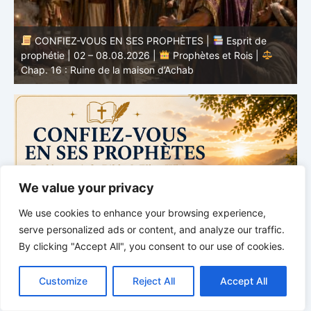
CONFIEZ-VOUS EN SES PROPHÈTES |
Étude
biblique | 02.08.2026 |
Job |
Chap.37 – Devant la
b
voix de Dieu
e
We value your privacy
We use cookies to enhance your browsing experience,
serve personalized ads or content, and analyze our traffic.
By clicking "Accept All", you consent to our use of cookies.
C
F
P
W
T
R
M
T
T
V
o
a
i
h
u
e
e
e
w
i
Customize
Reject All
Accept All
p
c
n
a
m
d
s
l
i
b
r
P
y
e
t
t
b
d
s
e
t
e
a
L
b
e
s
l
i
e
g
t
r