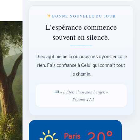
BONNE NOUVELLE DU JOUR
L’espérance commence
souvent en silence.
Dieu agit même là où nous ne voyons encore
rien. Fais confiance à Celui qui connaît tout
le chemin.
« L’Éternel est mon berger. »
— Psaume 23:1
20°
Paris