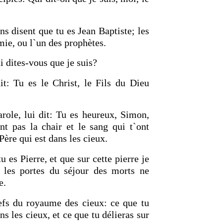
ns disent que tu es Jean Baptiste; les
émie, ou l`un des prophètes.
ui dites-vous que je suis?
t: Tu es le Christ, le Fils du Dieu
OURCE DE LA VIE |
La
RETOUR À LA SOURCE DE LA VI
rme le cœur |
9. Délivre-
prière qui transforme le cœur |
8
induis pas en tentation
arole, lui dit: Tu es heureux, Simon,
nt pas la chair et le sang qui t`ont
Père qui est dans les cieux.
u es Pierre, et que sur cette pierre je
e les portes du séjour des morts ne
e.
lefs du royaume des cieux: ce que tu
ans les cieux, et ce que tu délieras sur