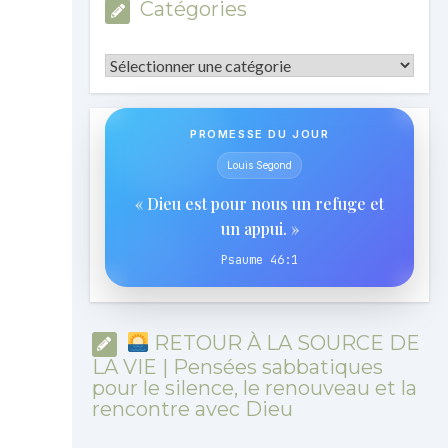
Catégories
Catégories
PROMESSE DU JOUR
Louis Segond
« Dieu est pour nous un refuge et
un appui. »
Psaume 46:1
RETOUR À LA SOURCE DE
LA VIE | Pensées sabbatiques
pour le silence, le renouveau et la
rencontre avec Dieu