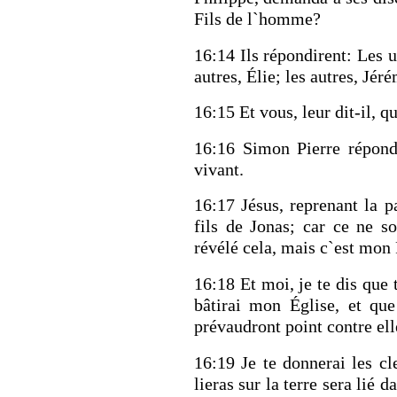
Fils de l`homme?
16:14 Ils répondirent: Les u
autres, Élie; les autres, Jér
16:15 Et vous, leur dit-il, q
16:16 Simon Pierre répondi
RETOUR À LA S
vivant.
RETOUR À LA SOURCE DE LA VIE |
prière qui transfo
troduction
nous du mal
16:17 Jésus, reprenant la p
fils de Jonas; car ce ne so
révélé cela, mais c`est mon 
16:18 Et moi, je te dis que t
bâtirai mon Église, et qu
prévaudront point contre ell
16:19 Je te donnerai les c
lieras sur la terre sera lié d