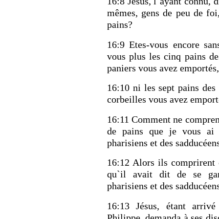
16:8 Jésus, l`ayant connu, 
mêmes, gens de peu de foi,
pains?
16:9 Etes-vous encore sans
vous plus les cinq pains 
paniers vous avez emportés,
16:10 ni les sept pains de
corbeilles vous avez empor
16:11 Comment ne comprenez
de pains que je vous ai 
pharisiens et des sadducéens
16:12 Alors ils comprirent 
qu`il avait dit de se ga
pharisiens et des sadducéens
16:13 Jésus, étant arrivé
Philippe, demanda à ses disc