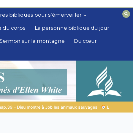
ires bibliques pour s’émerveiller
e du corps
La personne biblique du jour
Sermon sur la montagne
Du cœur
sauvages
LA SAGESSE DE DIEU POUR TON QUOTIDIEN |
Thèm