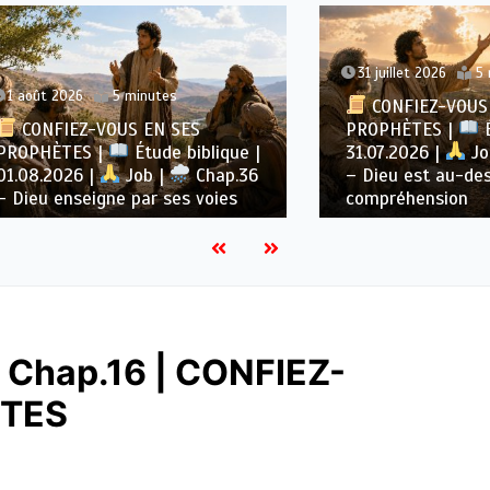
31 juillet 2026
5 minutes
2026
5 minutes
CONFIEZ-VOUS EN SE
IEZ-VOUS EN SES
PROPHÈTES |
Étude bi
ÈTES |
Étude biblique |
31.07.2026 |
Job |
2026 |
Job |
Chap.36
– Dieu est au-dessus de
enseigne par ses voies
compréhension
 Chap.16 | CONFIEZ-
ÈTES