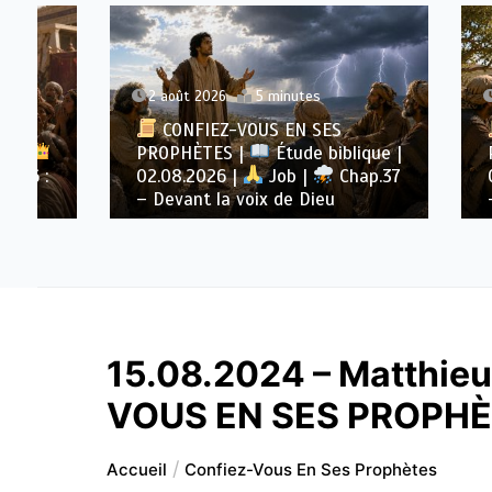
2 août 2026
5 minutes
1 août 
CONFIEZ-VOUS EN SES
CONF
PROPHÈTES |
Étude biblique |
PROPH
02.08.2026 |
Job |
Chap.37
01.08.
– Devant la voix de Dieu
– Dieu 
15.08.2024 – Matthieu
VOUS EN SES PROPH
Accueil
Confiez-Vous En Ses Prophètes