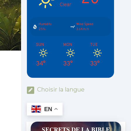
Clear
Humidity
Wind Speed
25%
3.6Km/h
SUN
MON
TUE
34°
33°
33°
Choisir la langue
EN
SECRETS DE LA BIBLE