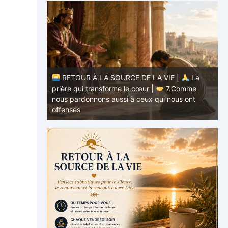
RETOUR À LA SOURCE DE LA VIE |
La
E |
La
prière qui transforme le cœur |
7.Comme
.Ne nous
nous pardonnons aussi à ceux qui nous ont
p
offensés
p