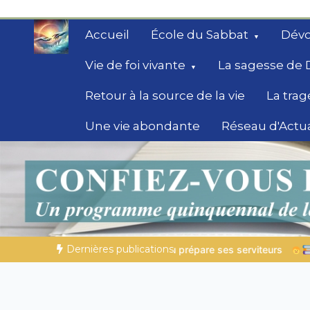
Aller
au
Accueil
École du Sabbat
Dévo
contenu
Vie de foi vivante
La sagesse de 
Retour à la source de la vie
La trag
Une vie abondante
Réseau d'Actua
Secrets de la Bible
Des éclairages bibliques pour ceux qui che
chemin
Dernières publications
pare ses serviteurs
Histoires bibliques pour s’émerveiller |