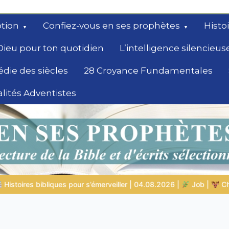
tion
Confiez-vous en ses prophètes
Histo
Dieu pour ton quotidien
L’intelligence silencieus
édie des siècles
28 Croyance Fundamentales
lités Adventistes
rchent un
 04.08.2026 |
Job |
Chap.39 – Dieu montre à Job les animaux 