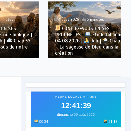
4 août 2026
5 minutes
S
CONFIEZ-VOUS EN SES
blique |
PROPHÈTES |
Étude biblique |
Chap.35
04.08.2026 |
Job |
Chap.39
 notre
– La sagesse de Dieu dans la
création
HEURE LOCALE À PARIS
12:41:41
dimanche 09 août 2026
06:34
21:17