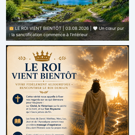
LE ROI VIENT BIENTÔT | 03.08.2026 |
Un cœur pur
: la sanctification commence à l’intérieur
s