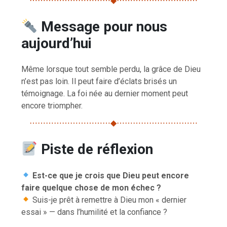
⋯⋯⋯⋯⋯⋯⋯⋯⋯⋯◆⋯⋯⋯⋯⋯⋯⋯⋯⋯⋯
Message pour nous
aujourd’hui
Même lorsque tout semble perdu, la grâce de Dieu
n’est pas loin. Il peut faire d’éclats brisés un
témoignage. La foi née au dernier moment peut
encore triompher.
⋯⋯⋯⋯⋯⋯⋯⋯⋯⋯◆⋯⋯⋯⋯⋯⋯⋯⋯⋯⋯
Piste de réflexion
Est-ce que je crois que Dieu peut encore
faire quelque chose de mon échec ?
Suis-je prêt à remettre à Dieu mon « dernier
essai » — dans l’humilité et la confiance ?