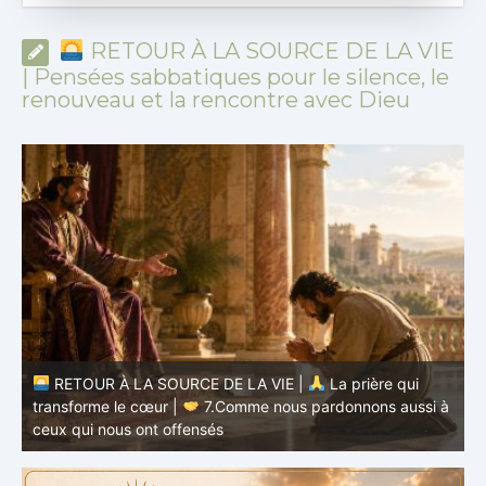
RETOUR À LA SOURCE DE LA VIE
| Pensées sabbatiques pour le silence, le
renouveau et la rencontre avec Dieu
RETOUR À LA SOURCE DE LA VIE |
La prière qui
transforme le cœur |
7.Comme nous pardonnons aussi à
ceux qui nous ont offensés
t