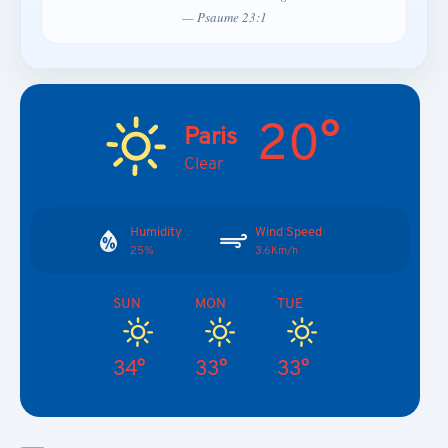
— Psaume 23:1
20°
Paris
Clear
Humidity
Wind Speed
25%
3.6Km/h
SUN
MON
TUE
34°
33°
33°