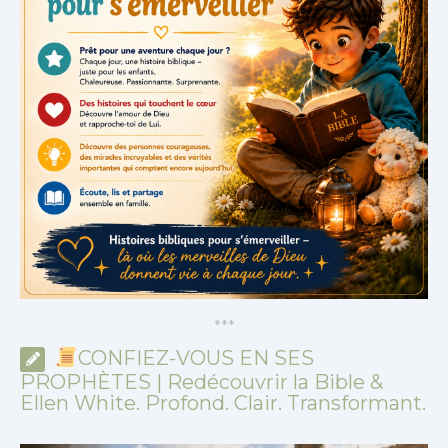
*
*
*
CONFIEZ-VOUS EN SES
PROPHÈTES | Redécouvrir la Bible &
Ellen White. Profond. Clair. Transformant.