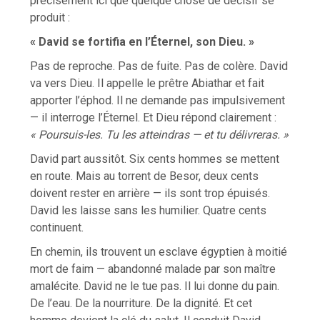
précisément ici que quelque chose de décisif se
produit :
« David se fortifia en l’Éternel, son Dieu. »
Pas de reproche. Pas de fuite. Pas de colère. David
va vers Dieu. Il appelle le prêtre Abiathar et fait
apporter l’éphod. Il ne demande pas impulsivement
— il interroge l’Éternel. Et Dieu répond clairement :
« Poursuis-les. Tu les atteindras — et tu délivreras. »
David part aussitôt. Six cents hommes se mettent
en route. Mais au torrent de Besor, deux cents
doivent rester en arrière — ils sont trop épuisés.
David les laisse sans les humilier. Quatre cents
continuent.
En chemin, ils trouvent un esclave égyptien à moitié
mort de faim — abandonné malade par son maître
amalécite. David ne le tue pas. Il lui donne du pain.
De l’eau. De la nourriture. De la dignité. Et cet