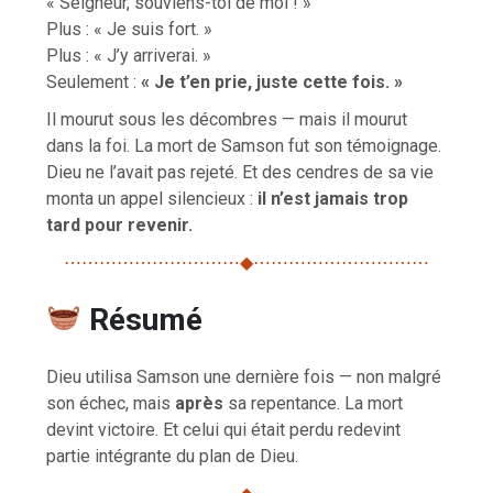
« Seigneur, souviens-toi de moi ! »
Plus : « Je suis fort. »
Plus : « J’y arriverai. »
Seulement :
« Je t’en prie, juste cette fois. »
Il mourut sous les décombres — mais il mourut
dans la foi. La mort de Samson fut son témoignage.
Dieu ne l’avait pas rejeté. Et des cendres de sa vie
monta un appel silencieux :
il n’est jamais trop
tard pour revenir.
⋯⋯⋯⋯⋯⋯⋯⋯⋯⋯◆⋯⋯⋯⋯⋯⋯⋯⋯⋯⋯
Résumé
Dieu utilisa Samson une dernière fois — non malgré
son échec, mais
après
sa repentance. La mort
devint victoire. Et celui qui était perdu redevint
partie intégrante du plan de Dieu.