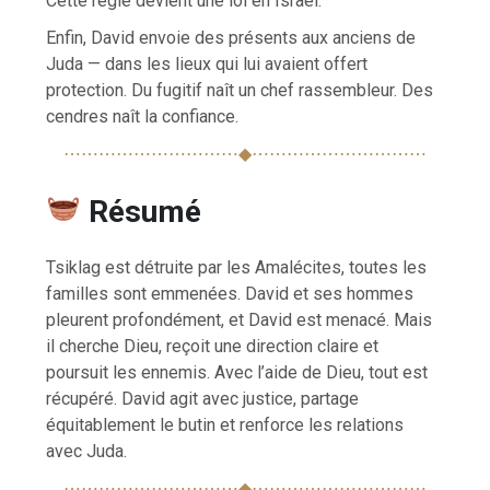
Cette règle devient une loi en Israël.
Enfin, David envoie des présents aux anciens de
Juda — dans les lieux qui lui avaient offert
protection. Du fugitif naît un chef rassembleur. Des
cendres naît la confiance.
⋯⋯⋯⋯⋯⋯⋯⋯⋯⋯◆⋯⋯⋯⋯⋯⋯⋯⋯⋯⋯
Résumé
Tsiklag est détruite par les Amalécites, toutes les
familles sont emmenées. David et ses hommes
pleurent profondément, et David est menacé. Mais
il cherche Dieu, reçoit une direction claire et
poursuit les ennemis. Avec l’aide de Dieu, tout est
récupéré. David agit avec justice, partage
équitablement le butin et renforce les relations
avec Juda.
⋯⋯⋯⋯⋯⋯⋯⋯⋯⋯◆⋯⋯⋯⋯⋯⋯⋯⋯⋯⋯