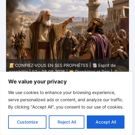
CONFIEZ-VOUS EN SES PROPHÈTES |
Esprit de
nd
prophétie | 02 – 08.08.2026 |
Prophètes et Rois |
b
Chap. 16 : Ruine de la maison d’Achab
v
We value your privacy
We use cookies to enhance your browsing experience,
serve personalized ads or content, and analyze our traffic.
By clicking "Accept All", you consent to our use of cookies.
C
F
P
W
T
R
M
T
T
V
o
a
i
h
u
e
e
e
w
i
Customize
Reject All
Accept All
p
c
n
a
m
d
s
l
i
b
r
P
y
e
t
t
b
d
s
e
t
e
a
L
b
e
s
l
i
e
g
t
r