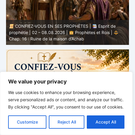
CONFIEZ-VOUS EN SES PROPHÈTES |
Étude
biblique | 02.08.2026 |
Job |
Chap.37 – Devant la
b
voix de Dieu
e
We value your privacy
We use cookies to enhance your browsing experience,
serve personalized ads or content, and analyze our traffic.
By clicking "Accept All", you consent to our use of cookies.
C
F
P
W
T
R
M
T
T
V
o
a
i
h
u
e
e
e
w
i
Customize
Reject All
Accept All
p
c
n
a
m
d
s
l
i
b
r
P
y
e
t
t
b
d
s
e
t
e
a
L
b
e
s
l
i
e
g
t
r