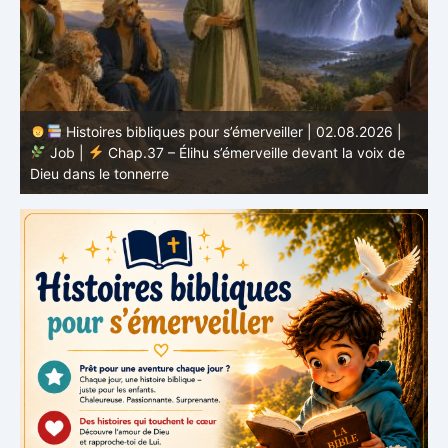
Histoires bibliques pour s’émerveiller | 01.08.2026 |
Job |
Chap.36 – Élihu continue de parler de la
J
grandeur de Dieu
d