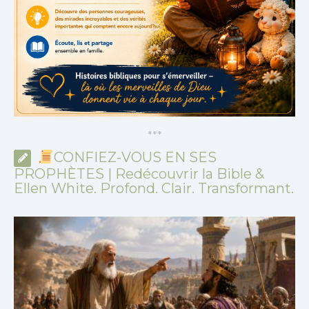
*
*
*
CONFIEZ-VOUS EN SES
PROPHÈTES | Redécouvrir la Bible &
Ellen White. Profond. Clair. Transformant.