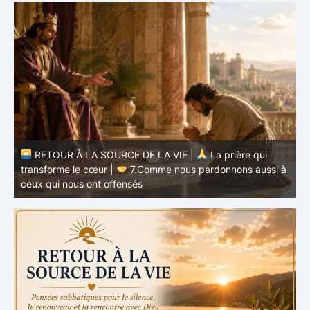
à
RETOUR À LA SOURCE DE LA VIE |
La prière qui
t
transforme le cœur |
6.Et pardonne-nous nos offenses
p