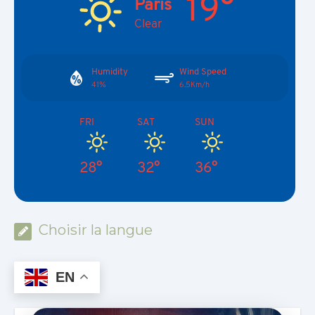
19°
Paris
Clear
Humidity
Wind Speed
41%
6.5Km/h
FRI
SAT
SUN
28°
32°
36°
Choisir la langue
EN