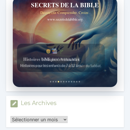
SECRETS DE LA BIBLE
Découvrir. Comprendre. Croire.
www.secretsdelabible.org
Histoires bibliques étonnantes
Histoires pour les enfants de 7 à 12 ans.
Les Archives
Les
Archives