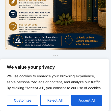
*
*
*
École du Sabbat | avec Pasteur
We value your privacy
Mark Finley
We use cookies to enhance your browsing experience,
serve personalized ads or content, and analyze our traffic.
By clicking "Accept All", you consent to our use of cookies.
C
F
P
W
T
R
M
T
T
V
o
a
i
h
u
e
e
e
w
i
Customize
Reject All
Accept All
p
c
n
a
m
d
s
l
i
b
r
P
y
e
t
t
b
d
s
e
t
e
a
L
b
e
s
l
i
e
g
t
r