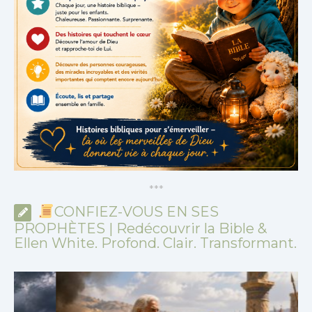
*
*
*
CONFIEZ-VOUS EN SES
PROPHÈTES | Redécouvrir la Bible &
Ellen White. Profond. Clair. Transformant.