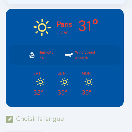
31°
Paris
Clear
Humidity
Wind Speed
13%
3.6Km/h
SAT
SUN
MON
32°
35°
35°
Choisir la langue