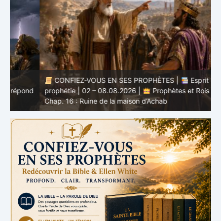
CONFIEZ-VOUS EN SES PROPHÈTES |
Esprit de
nd
prophétie | 02 – 08.08.2026 |
Prophètes et Rois |
b
Chap. 16 : Ruine de la maison d’Achab
v