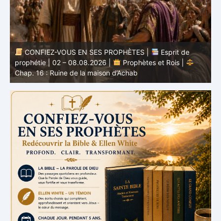
CONFIEZ-VOUS EN SES PROPHÈTES |
Étude
biblique | 02.08.2026 |
Job |
Chap.37 – Devant la
b
voix de Dieu
e