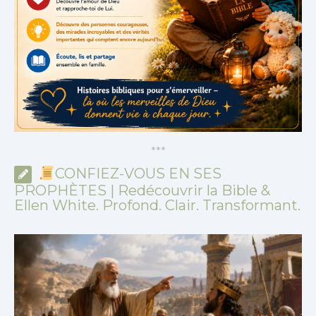
*
*
*
CONFIEZ-VOUS EN SES
PROPHÈTES | Redécouvrir la Bible &
Ellen White. Profond. Clair. Transformant.