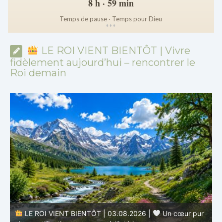
8 h · 59 min
Temps de pause · Temps pour Dieu
*
*
*
LE ROI VIENT BIENTÔT | Vivre
fidèlement aujourd’hui – rencontrer le
Roi demain
r
LE ROI VIENT BIENTÔT | 02.08.2026 |
Devenir