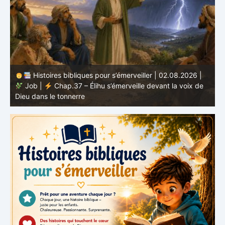
Histoires bibliques pour s’émerveiller | 01.08.2026 |
Job |
Chap.36 – Élihu continue de parler de la
J
grandeur de Dieu
d