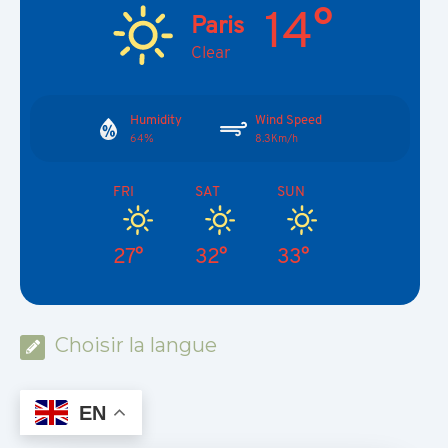
14°
Paris
Clear
Humidity
Wind Speed
64%
8.3Km/h
FRI
SAT
SUN
27°
32°
33°
Choisir la langue
EN