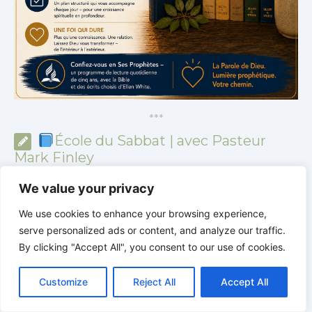
*
*
*
École du Sabbat | avec Pasteur
Mark Finley
We value your privacy
We use cookies to enhance your browsing experience,
serve personalized ads or content, and analyze our traffic.
By clicking "Accept All", you consent to our use of cookies.
C
F
P
W
T
R
M
T
T
V
o
a
i
h
u
e
e
e
w
i
Customize
Reject All
Accept All
p
c
n
a
m
d
s
l
i
b
r
P
y
e
t
t
b
d
s
e
t
e
a
L
b
e
s
l
i
e
g
t
r