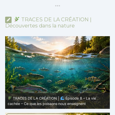
*
*
*
TRACES DE LA CRÉATION |
Découvertes dans la nature
TRACES DE LA CRÉATION |
Épisode 7: La vie cachée
s
– Pourquoi les poissons restent des poissons
c