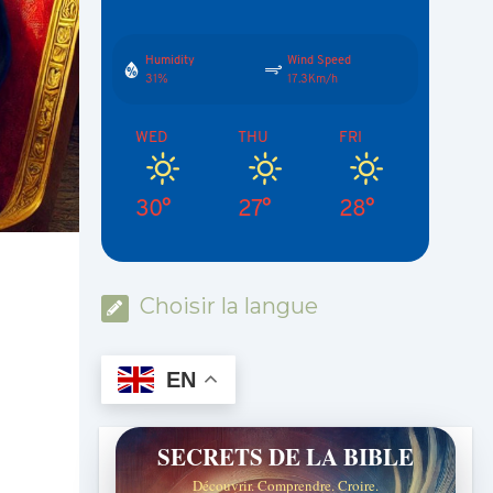
Humidity
Wind Speed
31%
17.3Km/h
WED
THU
FRI
30°
27°
28°
Choisir la langue
EN
SECRETS DE LA BIBLE
Découvrir. Comprendre. Croire.