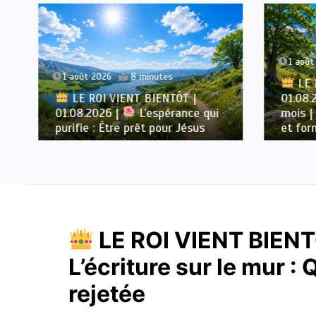
1 août 
1 août 2026
8 minutes
LE R
LE ROI VIENT BIENTÔT |
01.08.2
01.08.2026 |
L’espérance qui
mois |
purifie : Être prêt pour Jésus
et form
LE ROI VIENT BIENT
L’écriture sur le mur :
rejetée