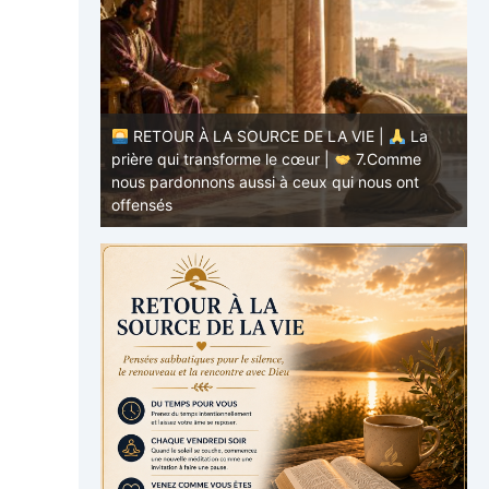
RETOUR À LA SOURCE DE LA VIE |
La
E |
La
prière qui transforme le cœur |
7.Comme
.Ne nous
nous pardonnons aussi à ceux qui nous ont
p
offensés
p