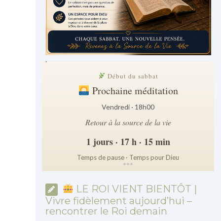
.
Début du sabbat
Prochaine méditation
Vendredi · 18h00
Retour à la source de la vie
1 jours · 17 h · 15 min
Temps de pause · Temps pour Dieu
*
*
*
LE ROI VIENT BIENTÔT |
Vivre fidèlement aujourd’hui –
rencontrer le Roi demain