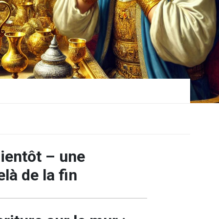
b
ientôt – une
là de la fin