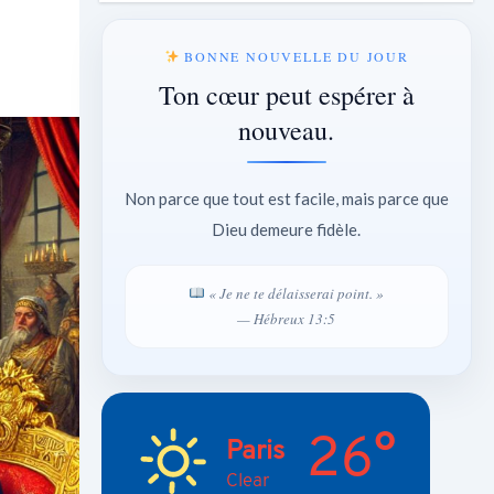
BONNE NOUVELLE DU JOUR
Ton cœur peut espérer à
nouveau.
Non parce que tout est facile, mais parce que
Dieu demeure fidèle.
« Je ne te délaisserai point. »
— Hébreux 13:5
26°
Paris
Clear