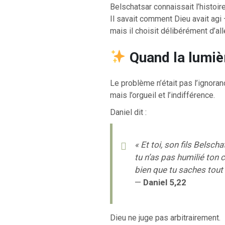
Belschatsar connaissait l’histoi
Il savait comment Dieu avait agi
mais il choisit délibérément d’al
Quand la lumiè
RETOUR À LA S
Le problème n’était pas l’ignoran
RETOUR À LA SOURCE DE LA VIE |
prière qui transfo
troduction
nous du mal
mais l’orgueil et l’indifférence.
Daniel dit :
« Et toi, son fils Belscha
tu n’as pas humilié ton 
bien que tu saches tout 
—
Daniel 5,22
Dieu ne juge pas arbitrairement.