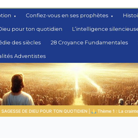
tion
Confiez-vous en ses prophètes
Histo
Dieu pour ton quotidien
L’intelligence silencieus
édie des siècles
28 Croyance Fundamentales
lités Adventistes
rchent un
IEN |
Thème 1 : La crainte du Seigneur |
1.7 La récompense de 