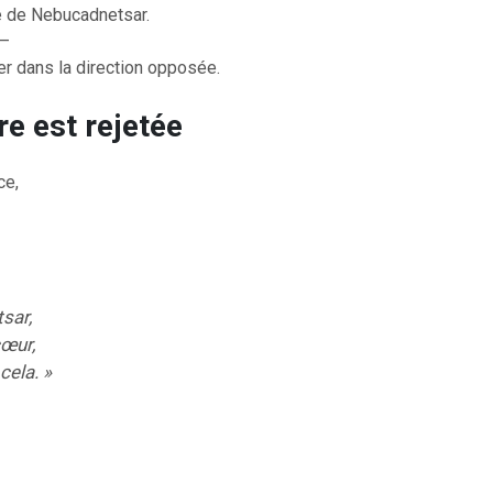
re de Nebucadnetsar.
 —
ler dans la direction opposée.
re est rejetée
OURCE DE LA VIE |
La
RETOUR À LA SOURCE DE LA VI
ce,
rme le cœur |
9. Délivre-
prière qui transforme le cœur |
8
induis pas en tentation
tsar,
cœur,
cela. »