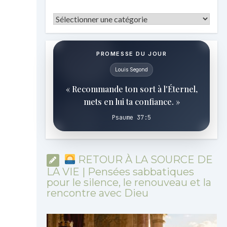
Catégories
PROMESSE DU JOUR
Louis Segond
« Recommande ton sort à l'Éternel,
mets en lui ta confiance. »
Psaume 37:5
RETOUR À LA SOURCE DE
LA VIE | Pensées sabbatiques
pour le silence, le renouveau et la
rencontre avec Dieu