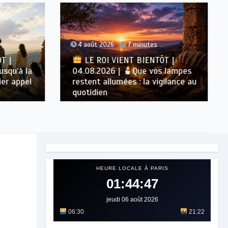
4 août 2026
7 minutes
T |
LE ROI VIENT BIENTÔT |
squ’à la
04.08.2026 |
Que vos lampes
er appel
restent allumées : la vigilance au
quotidien
HEURE LOCALE À PARIS
01:44:48
jeudi 06 août 2026
06:30
21:22