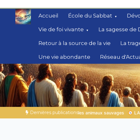
Aller
au
Accueil
École du Sabbat
Dévo
contenu
Vie de foi vivante
La sagesse de 
Retour à la source de la vie
La trag
Une vie abondante
Réseau d'Actua
Secrets de la Bible
Des éclairages bibliques pour ceux qui che
chemin
Dernières publications
les animaux sauvages
LA SAGESSE DE DIEU POUR TON QUOTID