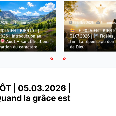
2026
6 minutes
31 juillet 2026
9 minutes
OI VIENT BIENTÔT |
LE ROI VIENT BIENTÔ
026 | Introduction au
31.07.2026 |
Fidèles ju
Août – Sanctification
fin : La réponse au derni
ation du caractère
de Dieu
ÔT | 05.03.2026 |
 Quand la grâce est