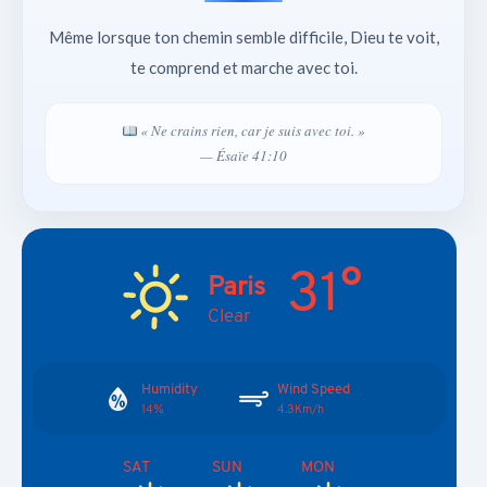
Même lorsque ton chemin semble difficile, Dieu te voit,
te comprend et marche avec toi.
« Ne crains rien, car je suis avec toi. »
— Ésaïe 41:10
31°
Paris
Clear
Humidity
Wind Speed
14%
4.3Km/h
SAT
SUN
MON