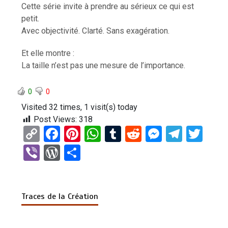
Cette série invite à prendre au sérieux ce qui est
petit.
Avec objectivité. Clarté. Sans exagération.
Et elle montre :
La taille n’est pas une mesure de l’importance.
0
0
Visited 32 times, 1 visit(s) today
Post Views:
318
C
F
Pi
W
T
R
M
T
T
o
a
nt
h
u
e
es
el
wi
Vi
W
P
py
ce
er
at
m
d
se
e
tt
b
or
ar
Li
b
es
s
bl
di
n
gr
er
er
d
ta
n
o
t
A
r
t
g
a
Traces de la Création
Pr
g
k
o
p
er
m
es
er