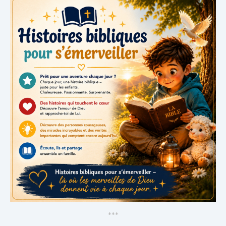
*
*
*