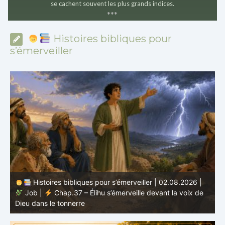
se cachent souvent les plus grands indices.
*
*
*
Histoires bibliques pour
s’émerveiller
Histoires bibliques pour s’émerveiller | 01.08.2026 |
Job |
Chap.36 – Élihu continue de parler de la
J
grandeur de Dieu
d