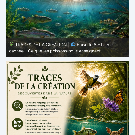
TRACES DE LA CRÉATION |
Épisode 7: La vie cachée
s
– Pourquoi les poissons restent des poissons
c