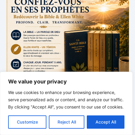
We value your privacy
We use cookies to enhance your browsing experience,
serve personalized ads or content, and analyze our traffic.
By clicking "Accept All", you consent to our use of cookies.
C
F
P
W
T
R
M
T
T
V
*
*
*
o
a
i
h
u
e
e
e
w
i
Customize
Reject All
Accept All
p
c
n
a
m
d
s
l
i
b
r
École du Sabbat | avec Pasteur
P
y
e
t
t
b
d
s
e
t
e
a
Mark Finley
L
b
e
s
l
i
e
g
t
r