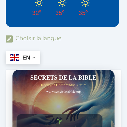
32°
35°
35°
Choisir la langue
EN
SECRETS DE LA BIBLE
Découvrir. Comprendre. Croire.
www.secretsdelabible.org