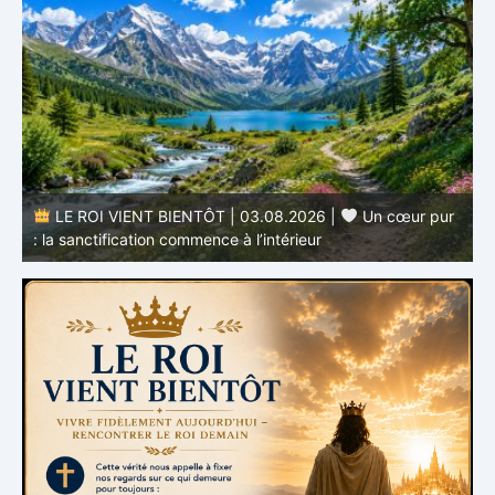
r
LE ROI VIENT BIENTÔT | 02.08.2026 |
Devenir
semblable au Christ : Une transformation de l’intérieur
q