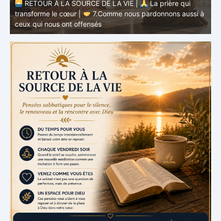
à
RETOUR À LA SOURCE DE LA VIE |
La prière qui
t
transforme le cœur |
6.Et pardonne-nous nos offenses
p