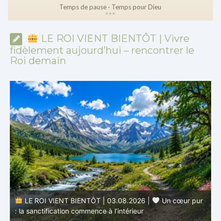
Temps de pause · Temps pour Dieu
*
*
*
LE ROI VIENT BIENTÔT | Vivre
fidèlement aujourd’hui – rencontrer le
Roi demain
r
LE ROI VIENT BIENTÔT | 02.08.2026 |
Devenir
semblable au Christ : Une transformation de l’intérieur
q