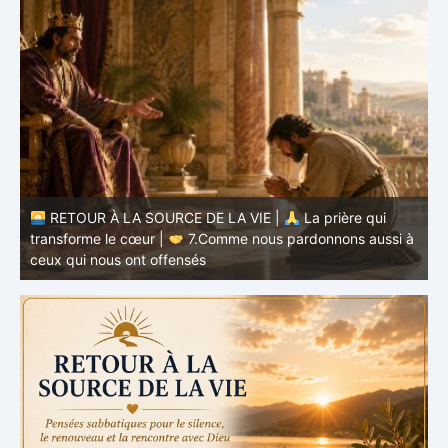
à
RETOUR À LA SOURCE DE LA VIE |
La prière qui
t
transforme le cœur |
6.Et pardonne-nous nos offenses
p