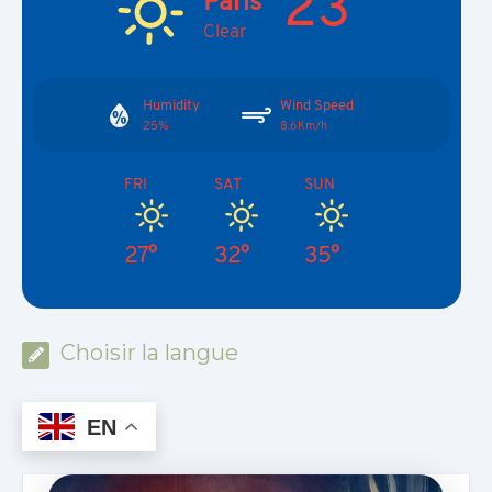
23°
Paris
Clear
Humidity
Wind Speed
25%
8.6Km/h
FRI
SAT
SUN
27°
32°
35°
Choisir la langue
EN