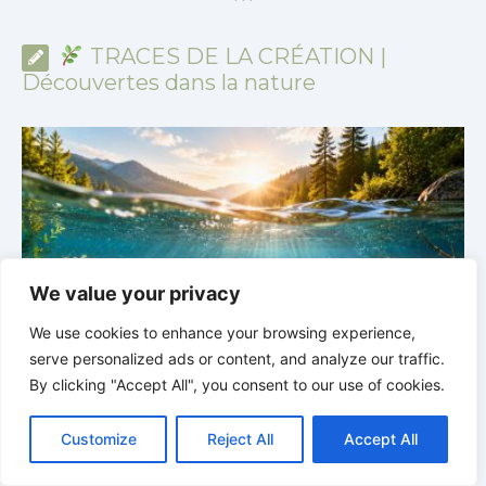
*
*
*
TRACES DE LA CRÉATION |
Découvertes dans la nature
We value your privacy
We use cookies to enhance your browsing experience,
serve personalized ads or content, and analyze our traffic.
By clicking "Accept All", you consent to our use of cookies.
TRACES DE LA CRÉATION |
Épisode 7: La vie cachée
s
C
F
P
W
T
R
M
T
T
V
– Pourquoi les poissons restent des poissons
c
o
a
i
h
u
e
e
e
w
i
Customize
Reject All
Accept All
p
c
n
a
m
d
s
l
i
b
r
P
y
e
t
t
b
d
s
e
t
e
a
L
b
e
s
l
i
e
g
t
r