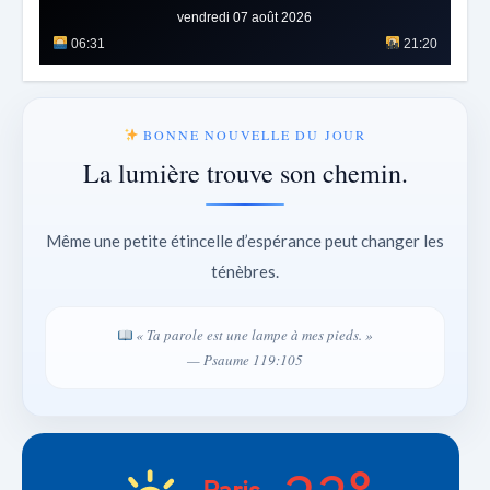
vendredi 07 août 2026
06:31
21:20
BONNE NOUVELLE DU JOUR
La lumière trouve son chemin.
Même une petite étincelle d’espérance peut changer les
ténèbres.
« Ta parole est une lampe à mes pieds. »
— Psaume 119:105