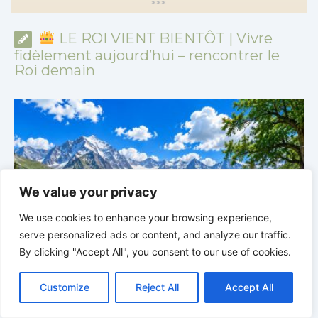
*
*
*
LE ROI VIENT BIENTÔT | Vivre
fidèlement aujourd’hui – rencontrer le
Roi demain
We value your privacy
We use cookies to enhance your browsing experience,
serve personalized ads or content, and analyze our traffic.
By clicking "Accept All", you consent to our use of cookies.
C
F
P
W
T
R
M
T
T
V
r
LE ROI VIENT BIENTÔT | 02.08.2026 |
Devenir
o
a
i
h
u
e
e
e
w
i
semblable au Christ : Une transformation de l’intérieur
q
Customize
Reject All
Accept All
p
c
n
a
m
d
s
l
i
b
r
P
y
e
t
t
b
d
s
e
t
e
a
L
b
e
s
l
i
e
g
t
r