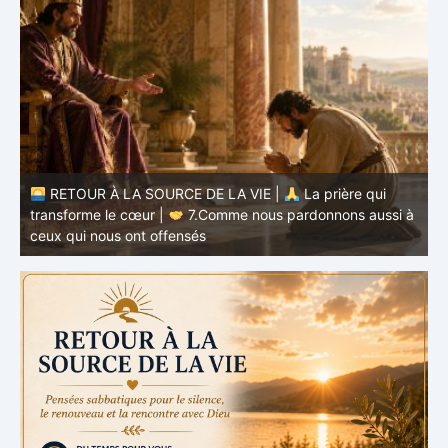
à
RETOUR À LA SOURCE DE LA VIE |
La prière qui
t
transforme le cœur |
6.Et pardonne-nous nos offenses
p