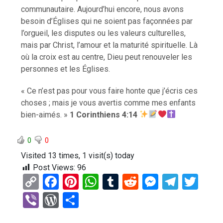
communautaire. Aujourd’hui encore, nous avons
besoin d’Églises qui ne soient pas façonnées par
l’orgueil, les disputes ou les valeurs culturelles,
mais par Christ, l’amour et la maturité spirituelle. Là
où la croix est au centre, Dieu peut renouveler les
personnes et les Églises.
« Ce n’est pas pour vous faire honte que j’écris ces
choses ; mais je vous avertis comme mes enfants
bien-aimés. »
1 Corinthiens 4:14
0
0
Visited 13 times, 1 visit(s) today
Post Views:
96
C
F
Pi
W
T
R
M
T
T
o
a
nt
h
u
e
es
el
wi
Vi
W
P
py
ce
er
at
m
d
se
e
tt
b
or
ar