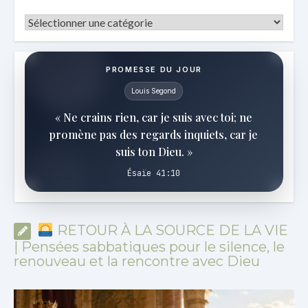
Catégories
PROMESSE DU JOUR
Louis Segond
« Ne crains rien, car je suis avec toi; ne
promène pas des regards inquiets, car je
suis ton Dieu. »
Ésaïe 41:10
RETOUR À LA SOURCE DE LA VIE
| Pensées sabbatiques pour le silence, le
renouveau et la rencontre avec Dieu