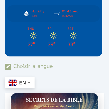
Humidity
Wind Speed
33%
15.1Km/h
THU
FRI
SAT
27°
29°
33°
Choisir la langue
EN
SECRETS DE LA BIBLE
Découvrir. Comprendre. Croire.