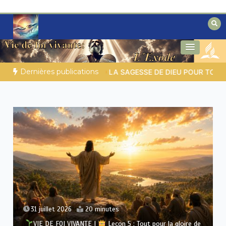
Aller
au
contenu
Des éclairages bibliques pour ceux qui
Secrets de la Bible
cherchent un chemin
Dernières publications
LA SAGESSE DE DIEU POUR TON QUOTIDIEN |
Thème 1 : La crai
31 juillet 2026
20 minutes
VIE DE FOI VIVANTE |
Leçon 5 : Tout pour la gloire de