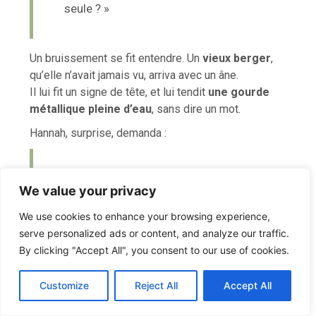
seule ? »
Un bruissement se fit entendre. Un
vieux berger
,
qu’elle n’avait jamais vu, arriva avec un âne.
Il lui fit un signe de tête, et lui tendit
une gourde
métallique pleine d’eau
, sans dire un mot.
Hannah, surprise, demanda :
« D’où vient cette eau ? »
We value your privacy
We use cookies to enhance your browsing experience,
serve personalized ads or content, and analyze our traffic.
« D’une source, derrière la colline…
By clicking "Accept All", you consent to our use of cookies.
C
F
P
W
T
R
M
T
T
V
cachée derrière le rocher. Elle est
o
a
i
h
u
e
e
e
w
i
petite, mais pure. »
Customize
Reject All
Accept All
p
c
n
a
m
d
s
l
i
b
r
P
y
e
t
t
b
d
s
e
t
e
a
L
b
e
s
l
i
e
g
t
r