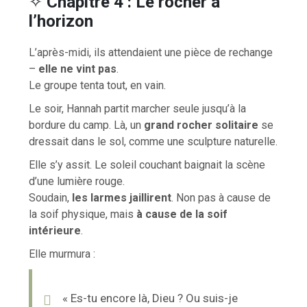
✧
Chapitre 4 : Le rocher à
l’horizon
L’après-midi, ils attendaient une pièce de rechange
–
elle ne vint pas
.
Le groupe tenta tout, en vain.
Le soir, Hannah partit marcher seule jusqu’à la
bordure du camp. Là, un
grand rocher solitaire
se
dressait dans le sol, comme une sculpture naturelle.
Elle s’y assit. Le soleil couchant baignait la scène
d’une lumière rouge.
Soudain,
les larmes jaillirent
. Non pas à cause de
la soif physique, mais
à cause de la soif
intérieure
.
Elle murmura :
« Es-tu encore là, Dieu ? Ou suis-je