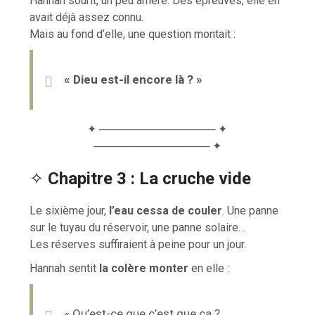
Hannah sourit, un peu amère. Des épreuves, elle en
avait déjà assez connu.
Mais au fond d’elle, une question montait :
« Dieu est-il encore là ? »
✦ ─────────────── ✦
─────────────── ✦
✧
Chapitre 3 : La cruche vide
Le sixième jour,
l’eau cessa de couler
. Une panne
sur le tuyau du réservoir, une panne solaire…
Les réserves suffiraient à peine pour un jour.
Hannah sentit
la colère monter
en elle :
« Qu’est-ce que c’est que ça ?