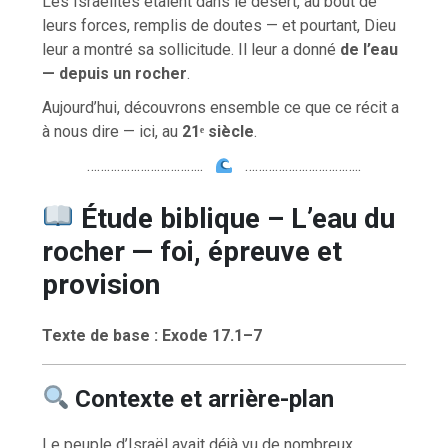
Les Israélites étaient dans le désert, au bout de
leurs forces, remplis de doutes — et pourtant, Dieu
leur a montré sa sollicitude. Il leur a donné
de l’eau
— depuis un rocher
.
Aujourd’hui, découvrons ensemble ce que ce récit a
à nous dire — ici, au
21ᵉ siècle
.
……………………………..
……………………………..
Étude biblique – L’eau du
rocher — foi, épreuve et
provision
Texte de base : Exode 17.1–7
Contexte et arrière-plan
Le peuple d’Israël avait déjà vu de nombreux