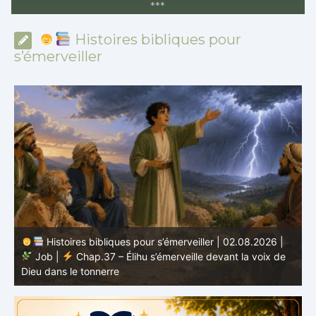
*
*
*
Histoires bibliques pour
s’émerveiller
Histoires bibliques pour s’émerveiller | 01.08.2026 |
Job |
Chap.36 – Élihu continue de parler de la
J
grandeur de Dieu
d