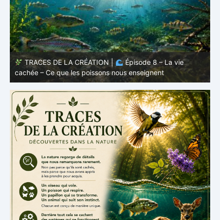
TRACES DE LA CRÉATION |
Épisode 7: La vie cachée
s
– Pourquoi les poissons restent des poissons
c