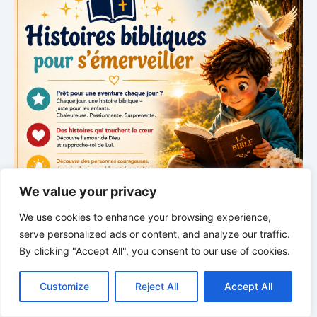
We value your privacy
We use cookies to enhance your browsing experience,
serve personalized ads or content, and analyze our traffic.
By clicking "Accept All", you consent to our use of cookies.
C
F
P
W
T
R
M
T
T
V
o
a
i
h
u
e
e
e
w
i
*
*
*
Customize
Reject All
Accept All
p
c
n
a
m
d
s
l
i
b
r
P
y
e
t
t
b
d
s
e
t
e
a
CONFIEZ-VOUS EN SES
L
b
e
s
l
i
e
g
t
r