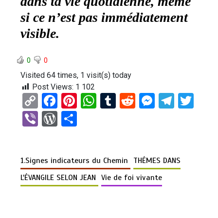
dans ta vie quotidienne, même
si ce n’est pas immédiatement
visible.
0
0
Visited 64 times, 1 visit(s) today
Post Views:
1 102
C
F
Pi
W
T
R
M
T
T
o
a
nt
h
u
e
es
el
wi
Vi
W
P
py
ce
er
at
m
d
se
e
tt
b
or
ar
Li
b
es
s
bl
di
n
gr
er
er
d
ta
n
o
t
A
r
t
g
a
1.Signes indicateurs du Chemin
THÉMES DANS
Pr
g
k
o
p
er
m
es
er
L'ÉVANGILE SELON JEAN
Vie de foi vivante
k
p
s