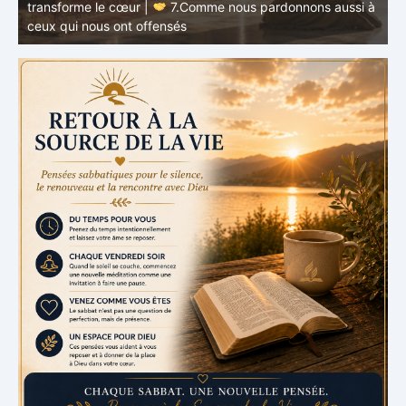
à
RETOUR À LA SOURCE DE LA VIE |
La prière qui
t
transforme le cœur |
6.Et pardonne-nous nos offenses
p