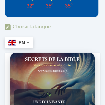
32°
35°
35°
Choisir la langue
EN
SECRETS DE LA BIBLE
Découvrir. Comprendre. Croire.
www.secretsdelabible.org
Histoires bibliques étonnantes