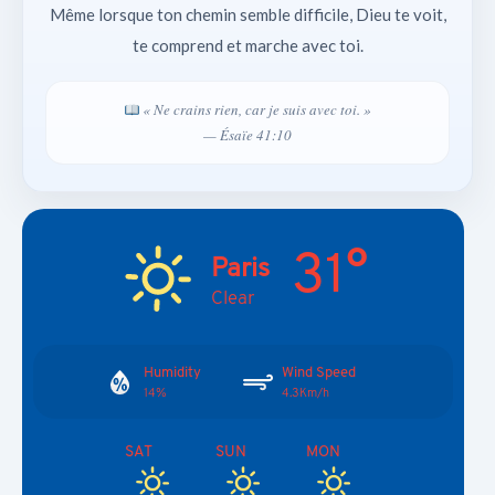
Même lorsque ton chemin semble difficile, Dieu te voit,
te comprend et marche avec toi.
« Ne crains rien, car je suis avec toi. »
— Ésaïe 41:10
31°
Paris
Clear
Humidity
Wind Speed
14%
4.3Km/h
SAT
SUN
MON