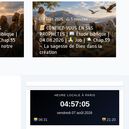
4 août 2026
5 minutes
S
CONFIEZ-VOUS EN SES
blique |
PROPHÈTES |
Étude biblique |
Chap.35
04.08.2026 |
Job |
Chap.39
 notre
– La sagesse de Dieu dans la
création
HEURE LOCALE À PARIS
04:57:07
vendredi 07 août 2026
06:31
21:20