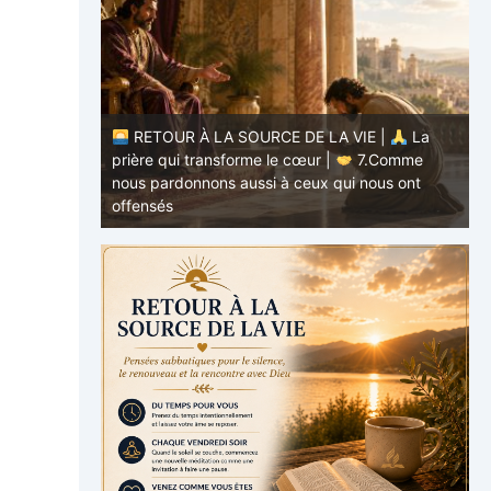
 VIE |
La
7.Comme
RETOUR À LA SOURCE DE LA VIE |
La
ui nous ont
prière qui transforme le cœur |
6.Et
pardonne-nous nos offenses