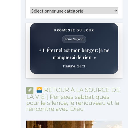
Catégories
PROMESSE DU JOUR
Louis Segond
« L'Éternel est mon berger: je ne
manquerai de rien. »
Psaume 23:1
RETOUR À LA SOURCE DE
LA VIE | Pensées sabbatiques
pour le silence, le renouveau et la
rencontre avec Dieu