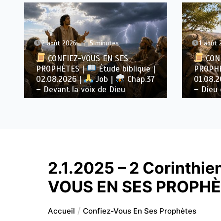
2 août 2026
5 minutes
1 août 
CONFIEZ-VOUS EN SES
CONF
PROPHÈTES |
Étude biblique |
PROPH
02.08.2026 |
Job |
Chap.37
01.08.
– Devant la voix de Dieu
– Dieu 
2.1.2025 – 2 Corinthi
VOUS EN SES PROPH
Accueil
Confiez-Vous En Ses Prophètes