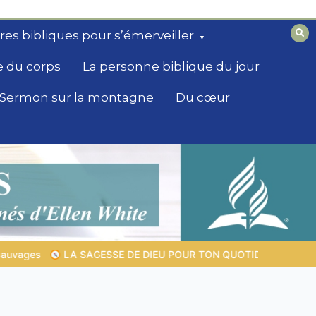
ires bibliques pour s’émerveiller
e du corps
La personne biblique du jour
Sermon sur la montagne
Du cœur
QUOTIDIEN |
Thème 1 : La crainte du Seigneur |
1.7 La récompe