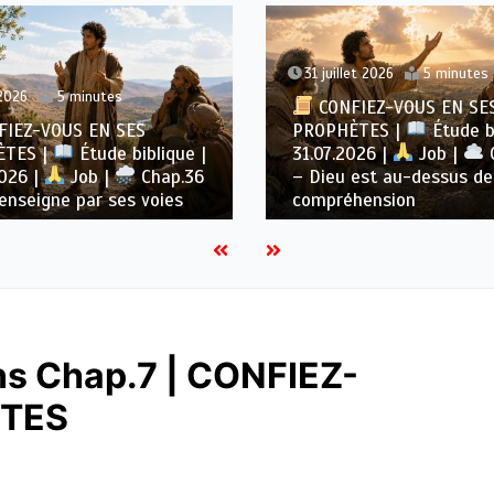
31 juillet 2026
5 minutes
2026
5 minutes
CONFIEZ-VOUS EN SE
IEZ-VOUS EN SES
PROPHÈTES |
Étude bi
ÈTES |
Étude biblique |
31.07.2026 |
Job |
2026 |
Job |
Chap.36
– Dieu est au-dessus de
enseigne par ses voies
compréhension
ens Chap.7 | CONFIEZ-
ÈTES