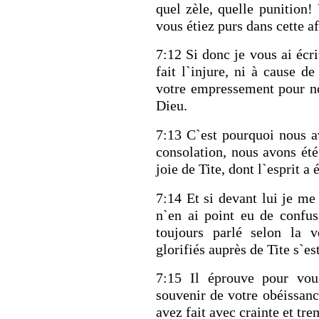
quel zèle, quelle punition
vous étiez purs dans cette af
7:12 Si donc je vous ai écri
fait l`injure, ni à cause de
votre empressement pour n
RETOUR À LA SOURCE DE LA VIE |
La
RETOUR À L
Dieu.
prière qui transforme le cœur |
9. Délivre-
prière qui tran
7:13 C`est pourquoi nous a
nous du mal
induis pas en t
consolation, nous avons été
joie de Tite, dont l`esprit a 
7:14 Et si devant lui je me 
n`en ai point eu de confu
toujours parlé selon la 
glorifiés auprès de Tite s`est
7:15 Il éprouve pour vou
souvenir de votre obéissance
avez fait avec crainte et tr