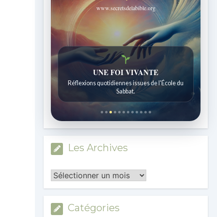
www.secretsdelabible.org
Histoires bibliques étonnantes
UNE FOI VIVANTE
Histoires pour les enfants de 7 à 12 ans.
Réflexions quotidiennes issues de l'École du
Sabbat.
Les Archives
Les
Archives
Catégories