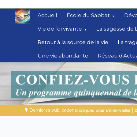
Aller
au
Accueil
École du Sabbat
Dévo
contenu
Vie de foi vivante
La sagesse de 
Retour à la source de la vie
La trag
Une vie abondante
Réseau d'Actua
Secrets de la Bible
Des éclairages bibliques pour ceux qui che
chemin
Dernières publications
pour s’émerveiller | 04.08.2026 |
Job |
Chap.39 – Dieu montre 