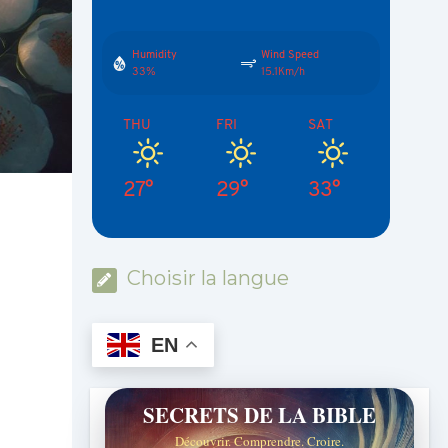
Humidity
Wind Speed
33%
15.1Km/h
THU
FRI
SAT
27°
29°
33°
Choisir la langue
EN
SECRETS DE LA BIBLE
Découvrir. Comprendre. Croire.