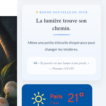
BONNE NOUVELLE DU JOUR
La lumière trouve son
chemin.
Même une petite étincelle d’espérance peut
changer les ténèbres.
« Ta parole est une lampe à mes pieds. »
— Psaume 119:105
21°
Paris
Clear