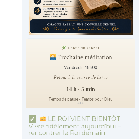
.
Début du sabbat
Prochaine méditation
Vendredi · 18h00
Retour à la source de la vie
14 h · 3 min
Temps de pause · Temps pour Dieu
*
*
*
LE ROI VIENT BIENTÔT |
Vivre fidèlement aujourd’hui –
rencontrer le Roi demain