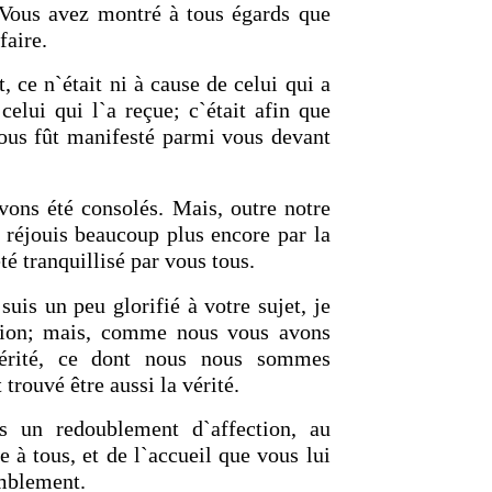
! Vous avez montré à tous égards que
faire.
t, ce n`était ni à cause de celui qui a
 celui qui l`a reçue; c`était afin que
ous fût manifesté parmi vous devant
RETOUR À LA SOURCE DE LA
A SOURCE DE LA VIE |
La
prière qui transforme le cœur |
sforme le cœur |
8.Ne nous
nous pardonnons aussi à ceux q
vons été consolés. Mais, outre notre
entation
offensés
 réjouis beaucoup plus encore par la
été tranquillisé par vous tous.
suis un peu glorifié à votre sujet, je
sion; mais, comme nous vous avons
vérité, ce dont nous nous sommes
 trouvé être aussi la vérité.
s un redoublement d`affection, au
 à tous, et de l`accueil que vous lui
emblement.