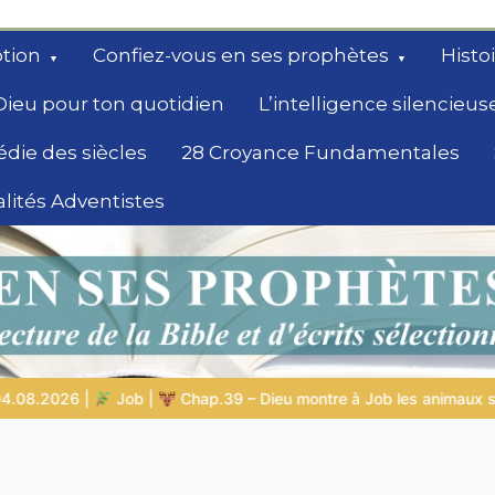
tion
Confiez-vous en ses prophètes
Histo
Dieu pour ton quotidien
L’intelligence silencieus
édie des siècles
28 Croyance Fundamentales
lités Adventistes
rchent un
à Job les animaux sauvages
LA SAGESSE DE DIEU POUR TON 