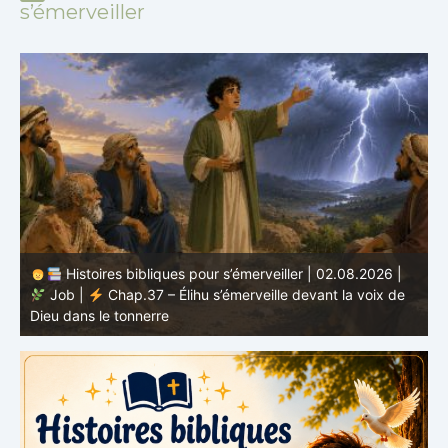
s’émerveiller
Histoires bibliques pour s’émerveiller | 01.08.2026 |
Job |
Chap.36 – Élihu continue de parler de la
J
grandeur de Dieu
d