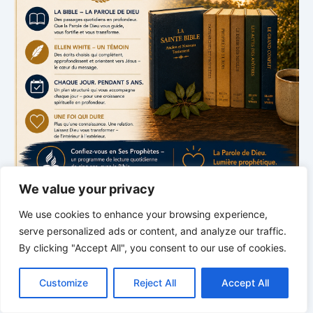
We value your privacy
*
*
*
We use cookies to enhance your browsing experience,
École du Sabbat | avec Pasteur
serve personalized ads or content, and analyze our traffic.
Mark Finley
By clicking "Accept All", you consent to our use of cookies.
C
F
P
W
T
R
M
T
T
V
o
a
i
h
u
e
e
e
w
i
Customize
Reject All
Accept All
p
c
n
a
m
d
s
l
i
b
r
P
y
e
t
t
b
d
s
e
t
e
a
L
b
e
s
l
i
e
g
t
r