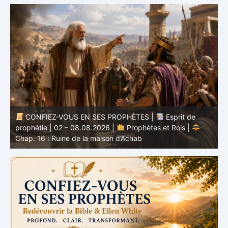
CONFIEZ-VOUS EN SES PROPHÈTES |
Étude
biblique | 02.08.2026 |
Job |
Chap.37 – Devant la
b
voix de Dieu
e