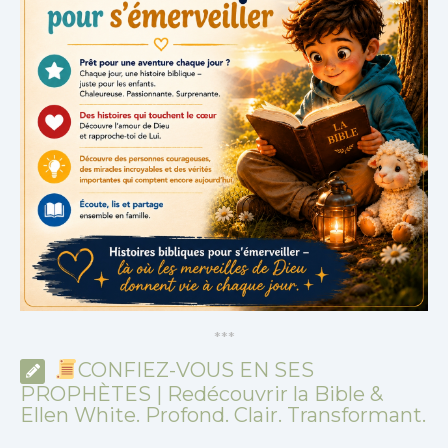
*
*
*
CONFIEZ-VOUS EN SES
PROPHÈTES | Redécouvrir la Bible &
Ellen White. Profond. Clair. Transformant.