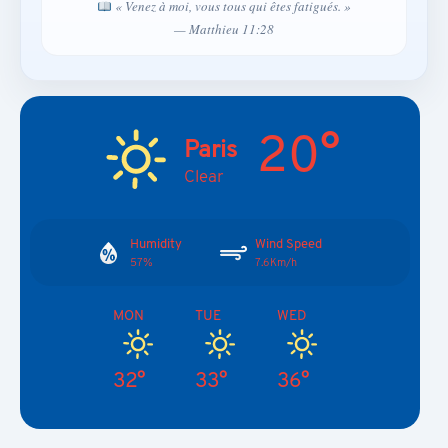
« Venez à moi, vous tous qui êtes fatigués. »
— Matthieu 11:28
20°
Paris
Clear
Humidity
Wind Speed
57%
7.6Km/h
MON
TUE
WED
32°
33°
36°