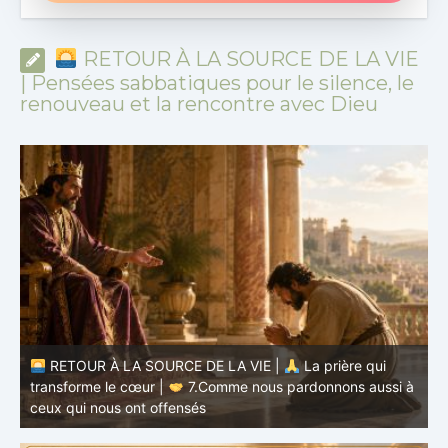
RETOUR À LA SOURCE DE LA VIE
| Pensées sabbatiques pour le silence, le
renouveau et la rencontre avec Dieu
à
RETOUR À LA SOURCE DE LA VIE |
La prière qui
t
transforme le cœur |
6.Et pardonne-nous nos offenses
p