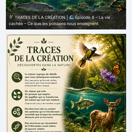
TRACES DE LA CRÉATION |
Épisode 7: La vie cachée
s
– Pourquoi les poissons restent des poissons
c