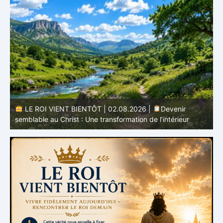
LE ROI VIENT BIENTÔT | 01.08.2026 |
L’espérance
qui purifie : Être prêt pour Jésus
m