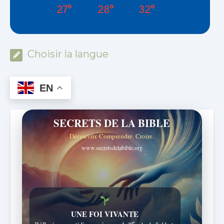
27°
28°
32°
Choisir la langue
EN
SECRETS DE LA BIBLE
Découvrir. Comprendre. Croire.
www.secretsdelabible.org
Histoires bibliques étonnantes