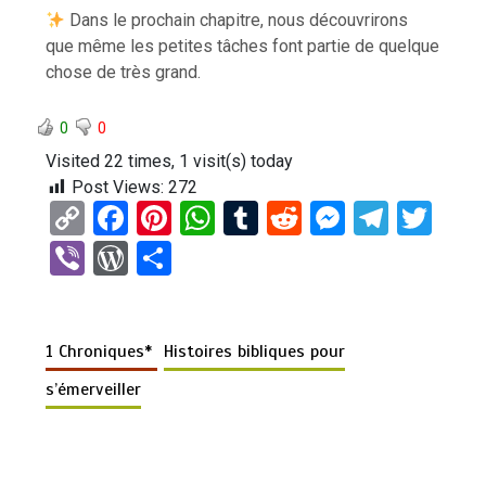
Dans le prochain chapitre, nous découvrirons
que même les petites tâches font partie de quelque
chose de très grand.
0
0
Visited 22 times, 1 visit(s) today
Post Views:
272
C
F
Pi
W
T
R
M
T
T
o
a
nt
h
u
e
es
el
wi
Vi
W
P
py
ce
er
at
m
d
se
e
tt
b
or
ar
Li
b
es
s
bl
di
n
gr
er
er
d
ta
n
o
t
A
r
t
g
a
1 Chroniques*
Histoires bibliques pour
Pr
g
k
o
p
er
m
es
er
s’émerveiller
k
p
s