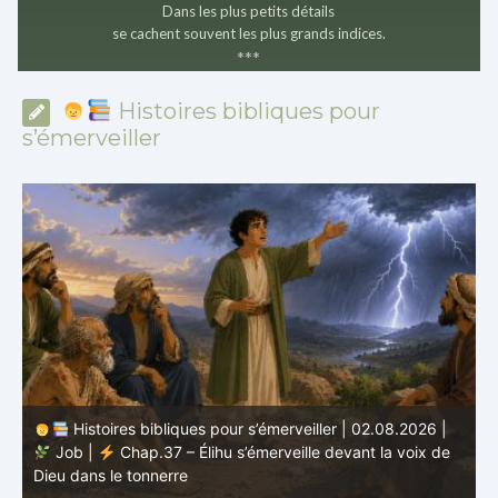
Dans les plus petits détails
se cachent souvent les plus grands indices.
*
*
*
Histoires bibliques pour
s’émerveiller
Histoires bibliques pour s’émerveiller | 01.08.2026 |
Job |
Chap.36 – Élihu continue de parler de la
J
grandeur de Dieu
d