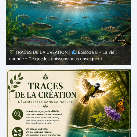
TRACES DE LA CRÉATION |
Épisode 7: La vie cachée
s
– Pourquoi les poissons restent des poissons
c