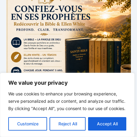
We value your privacy
We use cookies to enhance your browsing experience,
serve personalized ads or content, and analyze our traffic.
By clicking "Accept All", you consent to our use of cookies.
C
F
P
W
T
R
M
T
T
V
o
a
i
h
u
e
e
e
w
i
*
*
*
Customize
Reject All
Accept All
p
c
n
a
m
d
s
l
i
b
r
P
y
e
t
t
b
d
s
e
t
e
a
École du Sabbat | avec Pasteur
L
b
e
s
l
i
e
g
t
r