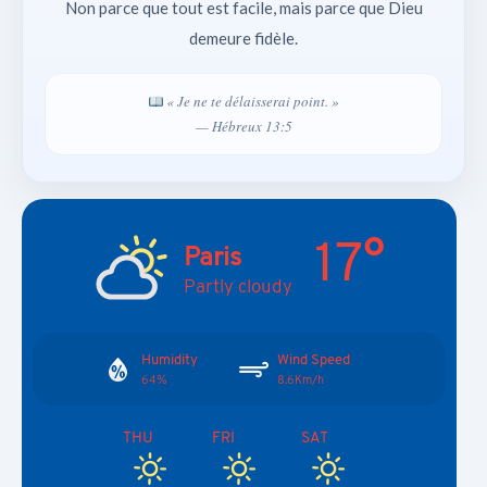
Non parce que tout est facile, mais parce que Dieu
demeure fidèle.
« Je ne te délaisserai point. »
— Hébreux 13:5
17°
Paris
Partly cloudy
Humidity
Wind Speed
64%
8.6Km/h
THU
FRI
SAT