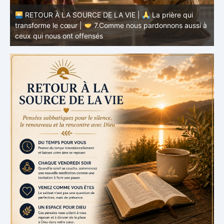
à
RETOUR À LA SOURCE DE LA VIE |
La prière qui
t
transforme le cœur |
6.Et pardonne-nous nos offenses
p