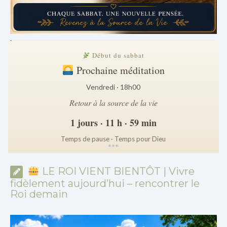
.
Début du sabbat
Prochaine méditation
Vendredi · 18h00
Retour à la source de la vie
1 jours · 11 h · 59 min
Temps de pause · Temps pour Dieu
*
*
*
LE ROI VIENT BIENTÔT | Vivre
fidèlement aujourd’hui – rencontrer le
Roi demain