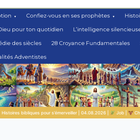
tion
Confiez-vous en ses prophètes
Histo
Dieu pour ton quotidien
L’intelligence silencieus
édie des siècles
28 Croyance Fundamentales
lités Adventistes
rchent un
 04.08.2026 |
Job |
Chap.39 – Dieu montre à Job les animaux 