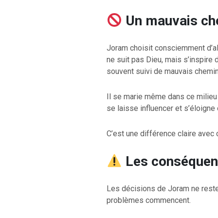
Un mauvais ch
RETOUR À LA S
Joram choisit consciemment d’all
RETOUR À LA SOURCE DE LA VIE |
prière qui transfo
ne suit pas Dieu, mais s’inspire 
troduction
nous du mal
souvent suivi de mauvais chemin
Il se marie même dans ce milieu 
se laisse influencer et s’éloigne
C’est une différence claire avec 
Les conséque
Les décisions de Joram ne rest
problèmes commencent.