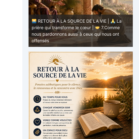
RETOUR À LA SOURCE DE LA VIE |
La
E |
La
prière qui transforme le cœur |
7.Comme
.Ne nous
nous pardonnons aussi à ceux qui nous ont
p
offensés
p