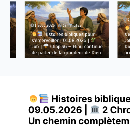
31 juill
1 août 2026
37 minutes
Hi
Histoires bibliques pour
s’émerv
s’émerveiller | 01.08.2026 |
Job |
Job |
Chap.36 – Élihu continue
Dieu, d
de parler de la grandeur de Dieu
prière
Histoires biblique
09.05.2026 |
2 Chr
Un chemin complèteme