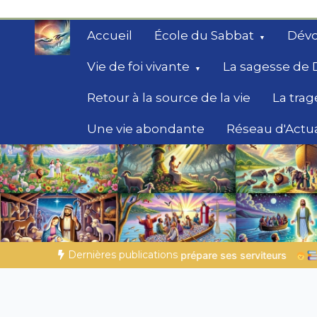
Aller
au
Accueil
École du Sabbat
Dévo
contenu
Vie de foi vivante
La sagesse de 
Retour à la source de la vie
La trag
Une vie abondante
Réseau d'Actua
Secrets de la Bible
Des éclairages bibliques pour ceux qui che
chemin
Dernières publications
épare ses serviteurs
Histoires bibliques pour s’émerveiller |