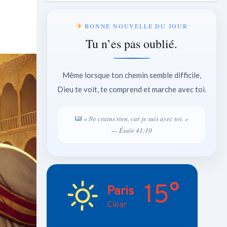
BONNE NOUVELLE DU JOUR
Tu n’es pas oublié.
Même lorsque ton chemin semble difficile,
Dieu te voit, te comprend et marche avec toi.
« Ne crains rien, car je suis avec toi. »
— Ésaïe 41:10
15°
Paris
Clear