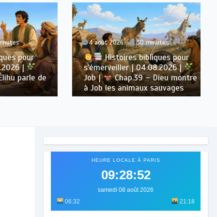
s
4 août 2026
30 minutes
 pour
Histoires bibliques pour
6 |
s’émerveiller | 04.08.2026 |
parle de
Job |
Chap.39 – Dieu montre
à Job les animaux sauvages
HEURE LOCALE À PARIS
09:28:54
samedi 08 août 2026
06:32
21:18