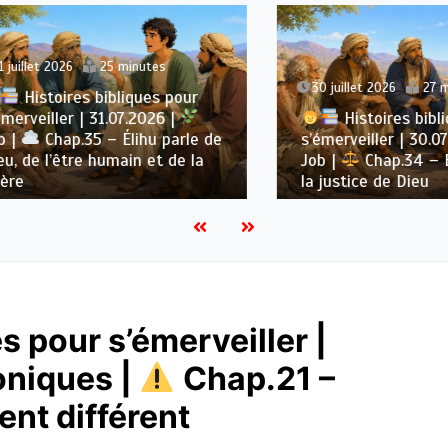
et 2026
25 minutes
30 juillet 2026
27 minute
stoires bibliques pour
eiller | 31.07.2026 |
Histoires bibliques
Chap.35 – Élihu parle de
s’émerveiller | 30.07.202
e l’être humain et de la
Job |
Chap.34 – Élihu 
la justice de Dieu
s pour s’émerveiller |
oniques |
Chap.21 –
nt différent