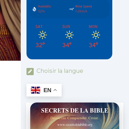
Humidity
Wind Speed
52%
7.2Km/h
SAT
SUN
MON
32°
34°
34°
Choisir la langue
EN
SECRETS DE LA BIBLE
Découvrir. Comprendre. Croire.
www.secretsdelabible.org