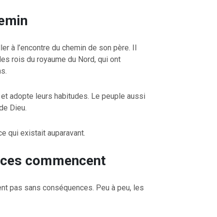
emin
OURCE DE LA VIE |
La
RETOUR À LA SOURCE DE LA VI
er à l’encontre du chemin de son père. Il
rme le cœur |
9. Délivre-
prière qui transforme le cœur |
8
des rois du royaume du Nord, qui ont
induis pas en tentation
s.
et adopte leurs habitudes. Le peuple aussi
 de Dieu.
ce qui existait auparavant.
nces commencent
ent pas sans conséquences. Peu à peu, les