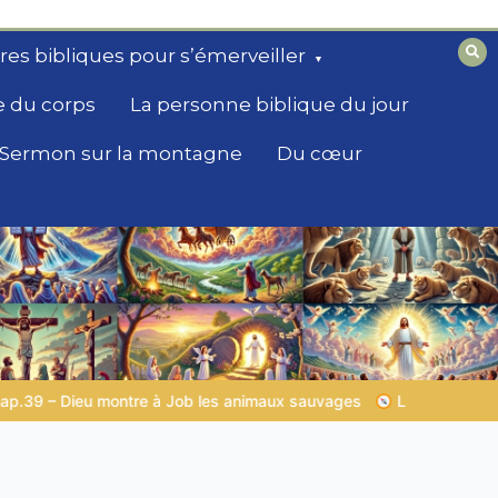
ires bibliques pour s’émerveiller
e du corps
La personne biblique du jour
Sermon sur la montagne
Du cœur
sauvages
LA SAGESSE DE DIEU POUR TON QUOTIDIEN |
Thèm