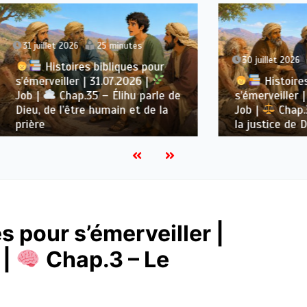
et 2026
25 minutes
30 juillet 2026
27 minute
stoires bibliques pour
eiller | 31.07.2026 |
Histoires bibliques
Chap.35 – Élihu parle de
s’émerveiller | 30.07.202
e l’être humain et de la
Job |
Chap.34 – Élihu 
la justice de Dieu
s pour s’émerveiller |
 |
Chap.3 – Le