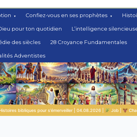
tion
Confiez-vous en ses prophètes
Histo
Dieu pour ton quotidien
L’intelligence silencieus
édie des siècles
28 Croyance Fundamentales
lités Adventistes
rchent un
.08.2026 |
Job |
Chap.39 – Dieu montre à Job les animaux sau