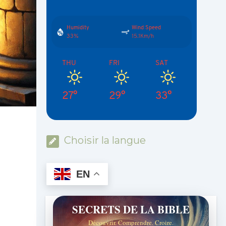
Humidity
Wind Speed
33%
15.1Km/h
THU
FRI
SAT
27°
29°
33°
Choisir la langue
EN
SECRETS DE LA BIBLE
Découvrir. Comprendre. Croire.