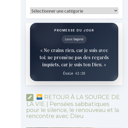
Catégories
PROMESSE DU JOUR
Louis Segond
« Ne crains rien, car je suis avec
toi; ne promène pas des regards
inquiets, car je suis ton Dieu. »
Ésaïe 41:10
RETOUR À LA SOURCE DE
LA VIE | Pensées sabbatiques
pour le silence, le renouveau et la
rencontre avec Dieu