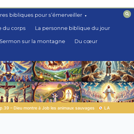
ires bibliques pour s’émerveiller
e du corps
La personne biblique du jour
Sermon sur la montagne
Du cœur
vages
LA SAGESSE DE DIEU POUR TON QUOTIDIEN |
Thème 1