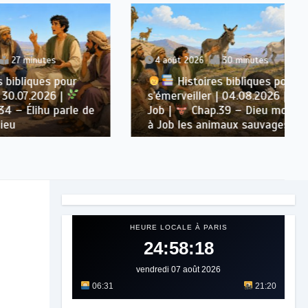
s
4 août 2026
30 minutes
 pour
Histoires bibliques pour
6 |
s’émerveiller | 04.08.2026 |
parle de
Job |
Chap.39 – Dieu montre
à Job les animaux sauvages
HEURE LOCALE À PARIS
24:58:19
vendredi 07 août 2026
06:31
21:20