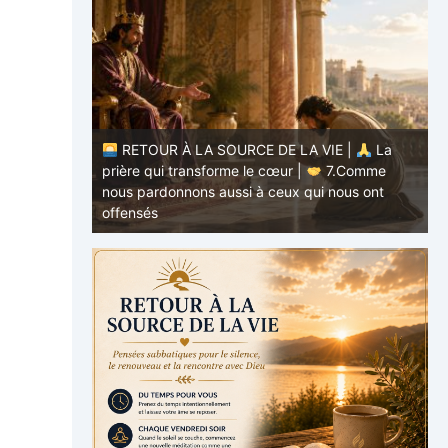
RETOUR À LA SOURCE DE LA VIE |
La
E |
La
prière qui transforme le cœur |
7.Comme
.Ne nous
nous pardonnons aussi à ceux qui nous ont
p
offensés
p