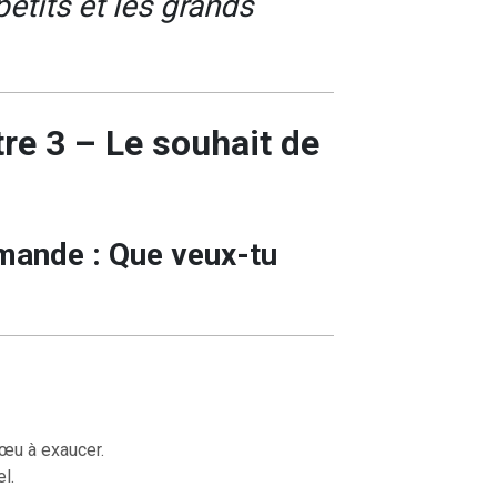
etits et les grands
re 3 – Le souhait de
mande : Que veux-tu
vœu à exaucer.
l.