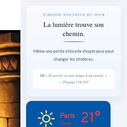
BONNE NOUVELLE DU JOUR
La lumière trouve son
chemin.
Même une petite étincelle d’espérance peut
changer les ténèbres.
« Ta parole est une lampe à mes pieds. »
— Psaume 119:105
21°
Paris
Clear