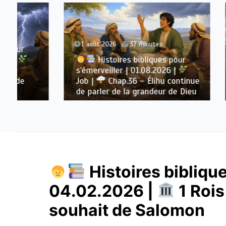
31 juill
1 août 2026
37 minutes
Hi
Histoires bibliques pour
s’émerv
s’émerveiller | 01.08.2026 |
Job |
Job |
Chap.36 – Élihu continue
Dieu, d
de parler de la grandeur de Dieu
prière
Histoires biblique
04.02.2026 |
1 Rois
souhait de Salomon