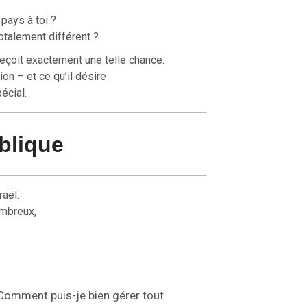
pays à toi ?
otalement différent ?
 reçoit exactement une telle chance.
ion – et ce qu’il désire
écial.
iblique
raël.
ombreux,
 Comment puis-je bien gérer tout