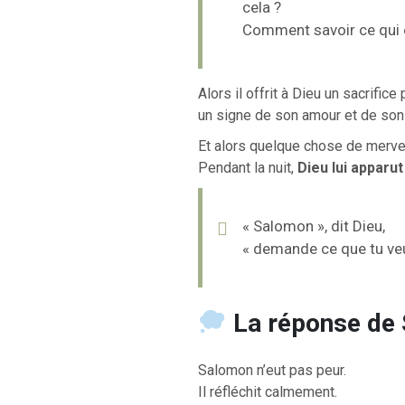
cela ?
Comment savoir ce qui e
Alors il offrit à Dieu un sacrifice 
un signe de son amour et de son
Et alors quelque chose de merveil
RETOUR À LA S
Pendant la nuit,
Dieu lui apparu
RETOUR À LA SOURCE DE LA VIE |
prière qui transfo
troduction
nous du mal
« Salomon », dit Dieu,
« demande ce que tu veux
La réponse de
Salomon n’eut pas peur.
Il réfléchit calmement.