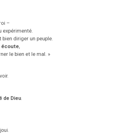
roi –
eu expérimenté.
bien diriger un peuple.
 écoute
,
ner le bien et le mal. »
oir.
é de Dieu
.
joui.