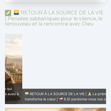
RETOUR À LA SOURCE DE LA VIE
| Pensées sabbatiques pour le silence, le
renouveau et la rencontre avec Dieu
à
RETOUR À LA SOURCE DE LA VIE |
La prière qui
t
transforme le cœur |
6.Et pardonne-nous nos offenses
p