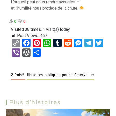
L’orgueil peut nous rendre aveugles —
et l’humilité nous protège de la chute.
0
0
Visited 38 times, 1 visit(s) today
Post Views:
467
C
F
Pi
W
T
R
M
T
T
o
a
nt
h
u
e
es
el
wi
Vi
W
P
py
ce
er
at
m
d
se
e
tt
b
or
ar
Li
b
es
s
bl
di
n
gr
er
er
d
ta
n
o
t
A
r
t
g
a
2 Rois*
Histoires bibliques pour s’émerveiller
Pr
g
k
o
p
er
m
es
er
k
p
s
Plus d’histoires