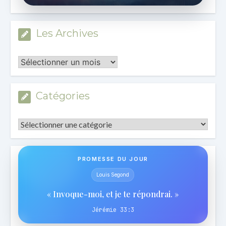
Les Archives
Les
Archives
Catégories
Catégories
PROMESSE DU JOUR
Louis Segond
« Invoque-moi, et je te répondrai. »
Jérémie 33:3