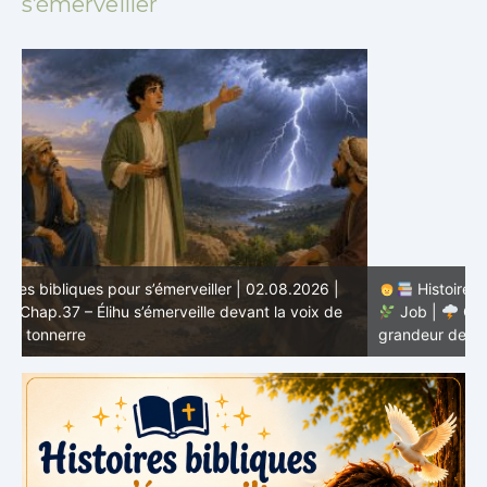
s’émerveiller
Histoires bibliques pour s’émerveiller | 01.08.2026 |
Job |
Chap.36 – Élihu continue de parler de la
J
grandeur de Dieu
d