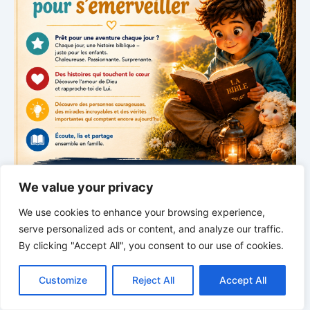
We value your privacy
We use cookies to enhance your browsing experience,
*
*
*
serve personalized ads or content, and analyze our traffic.
By clicking "Accept All", you consent to our use of cookies.
CONFIEZ-VOUS EN SES
C
F
P
W
T
R
M
T
T
V
PROPHÈTES | Redécouvrir la Bible &
o
a
i
h
u
e
e
e
w
i
Ellen White. Profond. Clair. Transformant.
Customize
Reject All
Accept All
p
c
n
a
m
d
s
l
i
b
r
P
y
e
t
t
b
d
s
e
t
e
a
L
b
e
s
l
i
e
g
t
r