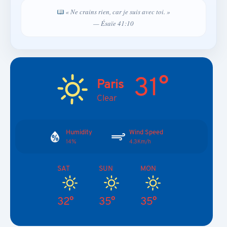
« Ne crains rien, car je suis avec toi. »
— Ésaïe 41:10
31°
Paris
Clear
Humidity
Wind Speed
14%
4.3Km/h
SAT
SUN
MON
32°
35°
35°