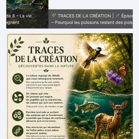
TRACES DE LA CRÉATION |
Épisode 7: La vie cachée
s
– Pourquoi les poissons restent des poissons
c