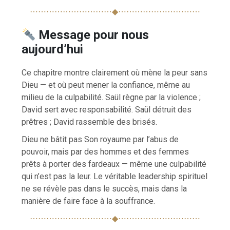
⋯⋯⋯⋯⋯⋯⋯⋯⋯⋯◆⋯⋯⋯⋯⋯⋯⋯⋯⋯⋯
Message pour nous
aujourd’hui
Ce chapitre montre clairement où mène la peur sans
Dieu — et où peut mener la confiance, même au
milieu de la culpabilité. Saül règne par la violence ;
David sert avec responsabilité. Saül détruit des
prêtres ; David rassemble des brisés.
Dieu ne bâtit pas Son royaume par l’abus de
pouvoir, mais par des hommes et des femmes
prêts à porter des fardeaux — même une culpabilité
qui n’est pas la leur. Le véritable leadership spirituel
ne se révèle pas dans le succès, mais dans la
manière de faire face à la souffrance.
⋯⋯⋯⋯⋯⋯⋯⋯⋯⋯◆⋯⋯⋯⋯⋯⋯⋯⋯⋯⋯