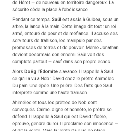
de Héret — de nouveau en territoire dangereux. La
sécurité cède la place à l’obéissance.
Pendant ce temps,
Saül
est assis à Guibea, sous un
arbre, la lance à la main. Cette image dit tout : un roi
armé, entouré de peur et de méfiance. Il accuse ses
serviteurs de trahison, les manipule par des
promesses de terres et de pouvoir. Même Jonathan
devient désormais son ennemi. Saül voit des
complots partout — sauf dans son propre échec.
Alors
Doëg l’Édomite
s’avance. Il rappelle à Saül
ce qu’il a vu à Nob : David chez le prêtre Ahimélec.
Du pain. Une épée. Une prière. Des faits que Saül
interprète comme une haute trahison.
Ahimélec et tous les prêtres de Nob sont
convoqués. Calme, digne et honnête, le prêtre se
défend. Il rappelle à Saül qui est David : fidèle,
éprouvé, gendre du roi. Il proclame son innocence —
et dit la vérité. Mais la vérité n’a plus de place