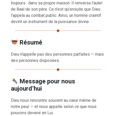
toujours : dans sa propre maison. Il renversa l’autel
de Baal de son père. Ce n’est qu’ensuite que Dieu
l’appela au combat public. Ainsi, un homme craintif
devint un instrument de la puissance divine.
⋯⋯⋯⋯⋯⋯⋯⋯⋯⋯◆⋯⋯⋯⋯⋯⋯⋯⋯⋯⋯
Résumé
Dieu n’appelle pas des personnes parfaites — mais
des personnes disposées.
⋯⋯⋯⋯⋯⋯⋯⋯⋯⋯◆⋯⋯⋯⋯⋯⋯⋯⋯⋯⋯
Message pour nous
aujourd’hui
Dieu nous rencontre souvent au cœur même de
notre peur — et nous appelle selon ce que nous
pouvons devenir en Lui.