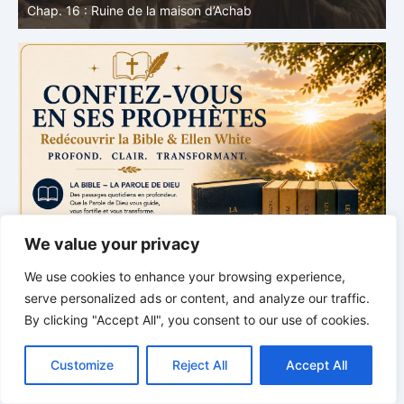
Chap. 16 : Ruine de la maison d’Achab
v
We value your privacy
We use cookies to enhance your browsing experience,
serve personalized ads or content, and analyze our traffic.
By clicking "Accept All", you consent to our use of cookies.
C
F
P
W
T
R
M
T
T
V
o
a
i
h
u
e
e
e
w
i
Customize
Reject All
Accept All
p
c
n
a
m
d
s
l
i
b
r
P
y
e
t
t
b
d
s
e
t
e
a
L
b
e
s
l
i
e
g
t
r