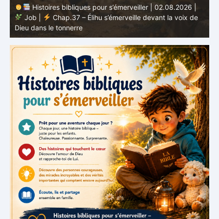
Histoires bibliques pour s’émerveiller | 02.08.2026 |
Job |
Chap.37 – Élihu s’émerveille devant la voix de
te
Dieu dans le tonnerre
g