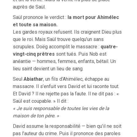
auprès de Saül.
Saül prononce le verdict :
la mort pour Ahimélec
et toute sa maison.
Les gardes royaux refusent. Ils craignent Dieu plus
que le roi. Mais Saül trouve quelqu’un sans
scrupules. Doëg accomplit le massacre :
quatre-
vingt-cinq prêtres
sont tués. Puis Nob est
anéantie — hommes, femmes, enfants, bétail. Un
lieu saint devient un lieu de sang.
Seul
Abiathar
, un fils d’Ahimélec, échappe au
massacre. Il s’enfuit vers David et lui raconte tout.
Et David ? Il ne rejette pas la faute. Il ne dit pas : «
Saül est coupable. » Il dit :
« Je suis responsable de toutes les vies de la
maison de ton père. »
David assume la responsabilité — bien qu’il ne soit
pas l’auteur du crime. Puis il prononce des paroles