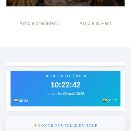
Article précédent
Article suivant
HEURE LOCALE À PARIS
10:22:45
dimanche 09 août 2026
06:34
21:17
BONNE NOUVELLE DU JOUR