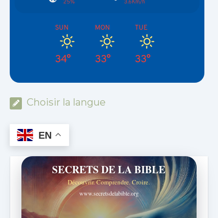
25%
3.6Km/h
SUN
MON
TUE
34°
33°
33°
Choisir la langue
EN
SECRETS DE LA BIBLE
Découvrir. Comprendre. Croire.
www.secretsdelabible.org