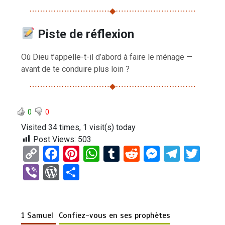
⋯⋯⋯⋯⋯⋯⋯⋯⋯⋯◆⋯⋯⋯⋯⋯⋯⋯⋯⋯⋯
Piste de réflexion
Où Dieu t’appelle-t-il d’abord à faire le ménage —
avant de te conduire plus loin ?
⋯⋯⋯⋯⋯⋯⋯⋯⋯⋯◆⋯⋯⋯⋯⋯⋯⋯⋯⋯⋯
0
0
Visited 34 times, 1 visit(s) today
Post Views:
503
C
F
Pi
W
T
R
M
T
T
o
a
nt
h
u
e
es
el
wi
Vi
W
P
py
ce
er
at
m
d
se
e
tt
b
or
ar
Li
b
es
s
bl
di
n
gr
er
er
d
ta
n
o
t
A
r
t
g
a
1 Samuel
Confiez-vous en ses prophètes
Pr
g