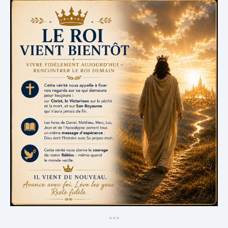
*
*
*