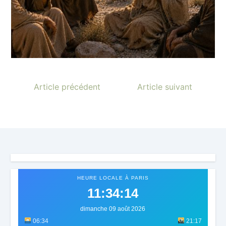
Article précédent
Article suivant
HEURE LOCALE À PARIS
11:34:17
dimanche 09 août 2026
06:34
21:17