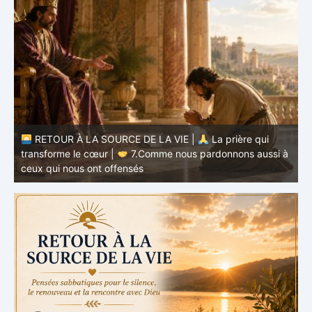
à
RETOUR À LA SOURCE DE LA VIE |
La prière qui
t
transforme le cœur |
6.Et pardonne-nous nos offenses
p