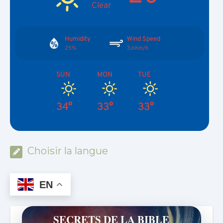
Clear
Humidity
Wind Speed
25%
3.6Km/h
SUN
MON
TUE
34°
33°
33°
Choisir la langue
EN
SECRETS DE LA BIBLE