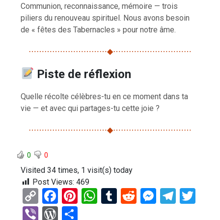
Communion, reconnaissance, mémoire — trois
piliers du renouveau spirituel. Nous avons besoin
de « fêtes des Tabernacles » pour notre âme.
⋯⋯⋯⋯⋯⋯⋯⋯⋯⋯◆⋯⋯⋯⋯⋯⋯⋯⋯⋯⋯
Piste de réflexion
Quelle récolte célèbres-tu en ce moment dans ta
vie — et avec qui partages-tu cette joie ?
⋯⋯⋯⋯⋯⋯⋯⋯⋯⋯◆⋯⋯⋯⋯⋯⋯⋯⋯⋯⋯
0
0
Visited 34 times, 1 visit(s) today
Post Views:
469
C
F
Pi
W
T
R
M
T
T
o
a
nt
h
u
e
es
el
wi
Vi
W
P