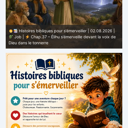
Histoires bibliques pour s’émerveiller | 01.08.2026 |
Job |
Chap.36 – Élihu continue de parler de la
J
grandeur de Dieu
d