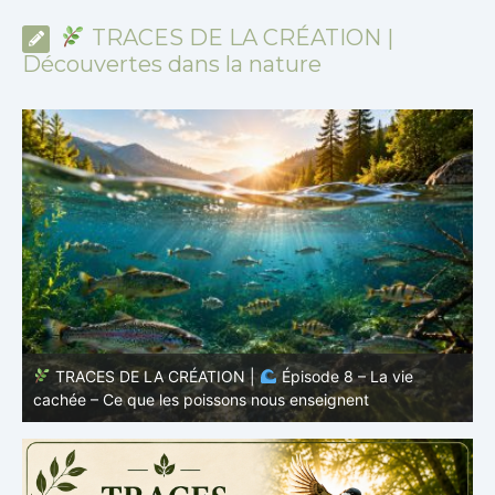
TRACES DE LA CRÉATION |
Découvertes dans la nature
TRACES DE LA CRÉATION |
Épisode 7: La vie cachée
s
– Pourquoi les poissons restent des poissons
c