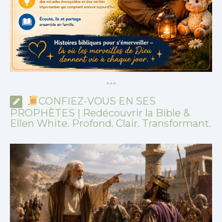
*
*
*
CONFIEZ-VOUS EN SES
PROPHÈTES | Redécouvrir la Bible &
Ellen White. Profond. Clair. Transformant.