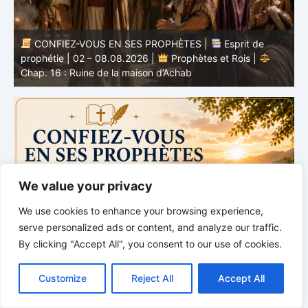
CONFIEZ-VOUS EN SES PROPHÈTES |
Étude
biblique | 02.08.2026 |
Job |
Chap.37 – Devant la
b
voix de Dieu
e
We value your privacy
We use cookies to enhance your browsing experience,
serve personalized ads or content, and analyze our traffic.
By clicking "Accept All", you consent to our use of cookies.
C
F
P
W
T
R
M
T
T
V
o
a
i
h
u
e
e
e
w
i
Customize
Reject All
Accept All
p
c
n
a
m
d
s
l
i
b
r
P
y
e
t
t
b
d
s
e
t
e
a
L
b
e
s
l
i
e
g
t
r