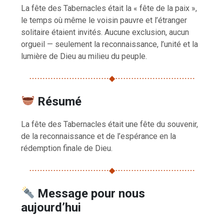
La fête des Tabernacles était la « fête de la paix »,
le temps où même le voisin pauvre et l’étranger
solitaire étaient invités. Aucune exclusion, aucun
orgueil — seulement la reconnaissance, l’unité et la
lumière de Dieu au milieu du peuple.
⋯⋯⋯⋯⋯⋯⋯⋯⋯⋯◆⋯⋯⋯⋯⋯⋯⋯⋯⋯⋯
Résumé
La fête des Tabernacles était une fête du souvenir,
de la reconnaissance et de l’espérance en la
rédemption finale de Dieu.
⋯⋯⋯⋯⋯⋯⋯⋯⋯⋯◆⋯⋯⋯⋯⋯⋯⋯⋯⋯⋯
Message pour nous
aujourd’hui