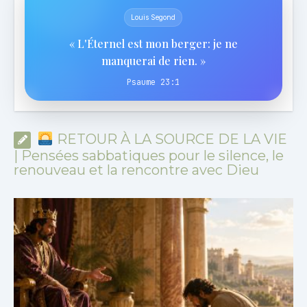
Louis Segond
« L'Éternel est mon berger: je ne
manquerai de rien. »
Psaume 23:1
RETOUR À LA SOURCE DE LA VIE
| Pensées sabbatiques pour le silence, le
renouveau et la rencontre avec Dieu