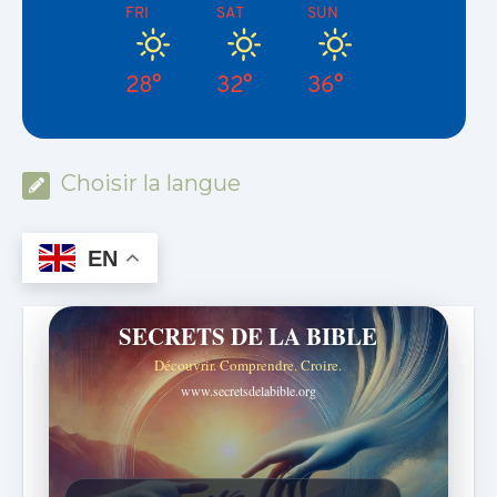
FRI
SAT
SUN
28°
32°
36°
Choisir la langue
EN
SECRETS DE LA BIBLE
Découvrir. Comprendre. Croire.
www.secretsdelabible.org