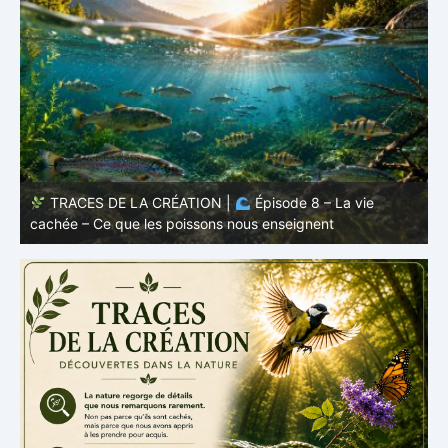
TRACES DE LA CRÉATION |
Épisode 7: La vie cachée
s
– Pourquoi les poissons restent des poissons
c