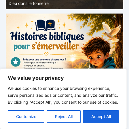
grandeur de Dieu
d
We value your privacy
We use cookies to enhance your browsing experience,
serve personalized ads or content, and analyze our traffic.
By clicking "Accept All", you consent to our use of cookies.
C
F
P
W
T
R
M
T
T
V
o
a
i
h
u
e
e
e
w
i
Customize
Reject All
Accept All
p
c
n
a
m
d
s
l
i
b
r
P
y
e
t
t
b
d
s
e
t
e
a
L
b
e
s
l
i
e
g
t
r