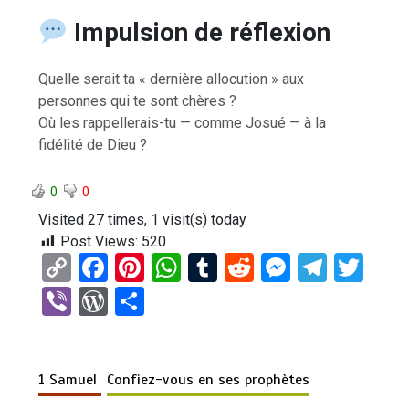
Impulsion de réflexion
Quelle serait ta « dernière allocution » aux
personnes qui te sont chères ?
Où les rappellerais-tu — comme Josué — à la
fidélité de Dieu ?
0
0
Visited 27 times, 1 visit(s) today
Post Views:
520
C
F
Pi
W
T
R
M
T
T
o
a
nt
h
u
e
es
el
wi
Vi
W
P
py
ce
er
at
m
d
se
e
tt
b
or
ar
Li
b
es
s
bl
di
n
gr
er
er
d
ta
n
o
t
A
r
t
g
a
1 Samuel
Confiez-vous en ses prophètes
Pr
g