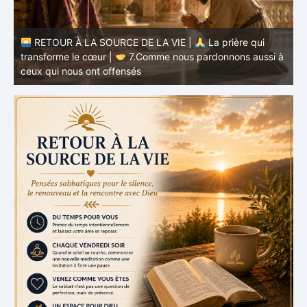
à
RETOUR À LA SOURCE DE LA VIE |
La prière qui
t
transforme le cœur |
6.Et pardonne-nous nos offenses
p