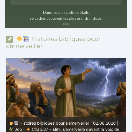
Dans les plus petits détails
se cachent souvent les plus grands indices.
*
*
*
Histoires bibliques pour
s’émerveiller
Histoires bibliques pour s’émerveiller | 01.08.2026 |
Job |
Chap.36 – Élihu continue de parler de la
J