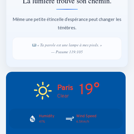
La lumière trouve son chemin.
Même une petite étincelle d’espérance peut changer les
ténèbres.
« Ta parole est une lampe à mes pieds. »
— Psaume 119:105
19°
Paris
Clear
Humidity
Wind Speed
41%
6.5Km/h