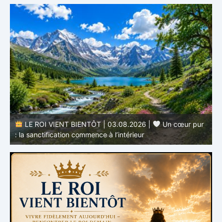
r
LE ROI VIENT BIENTÔT | 02.08.2026 |
Devenir
semblable au Christ : Une transformation de l’intérieur
q