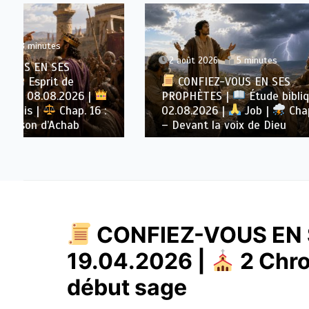
2 août 2026
5 minutes
1 août 
CONFIEZ-VOUS EN SES
CONF
PROPHÈTES |
Étude biblique |
PROPH
02.08.2026 |
Job |
Chap.37
01.08.
– Devant la voix de Dieu
– Dieu 
CONFIEZ-VOUS EN 
19.04.2026 |
2 Chro
début sage