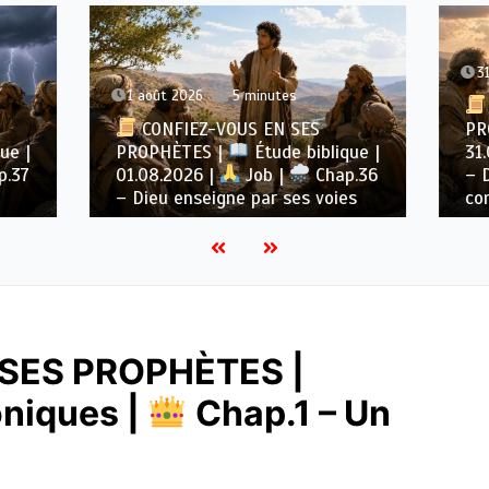
31 juillet 2026
5 minutes
2026
5 minutes
CONFIEZ-VOUS EN SE
IEZ-VOUS EN SES
PROPHÈTES |
Étude bi
ÈTES |
Étude biblique |
31.07.2026 |
Job |
2026 |
Job |
Chap.36
– Dieu est au-dessus de
enseigne par ses voies
compréhension
SES PROPHÈTES |
niques |
Chap.1 – Un