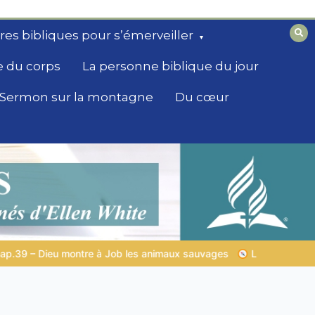
ires bibliques pour s’émerveiller
e du corps
La personne biblique du jour
Sermon sur la montagne
Du cœur
uvages
LA SAGESSE DE DIEU POUR TON QUOTIDIEN |
Thème 1