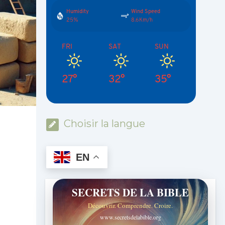
Humidity
Wind Speed
25%
8.6Km/h
FRI
SAT
SUN
27°
32°
35°
Choisir la langue
EN
SECRETS DE LA BIBLE
Découvrir. Comprendre. Croire.
www.secretsdelabible.org