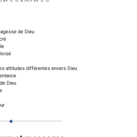
 sagesse de Dieu
cré
le
ivisé
es attitudes différentes envers Dieu
pentance
 de Dieu
e
our
⋯⋯◆⋯⋯⋯⋯⋯⋯⋯⋯⋯⋯