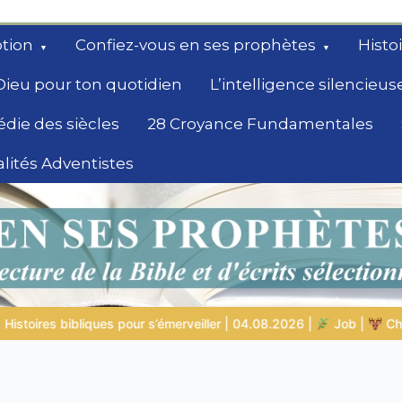
tion
Confiez-vous en ses prophètes
Histo
Dieu pour ton quotidien
L’intelligence silencieus
édie des siècles
28 Croyance Fundamentales
lités Adventistes
rchent un
.08.2026 |
Job |
Chap.39 – Dieu montre à Job les animaux sa