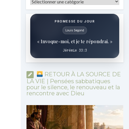
Catégories
PROMESSE DU JOUR
Louis Segond
« Invoque-moi, et je te répondrai. »
Jérémie 33:3
RETOUR À LA SOURCE DE
LA VIE | Pensées sabbatiques
pour le silence, le renouveau et la
rencontre avec Dieu