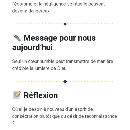
l’égoïsme et la négligence spirituelle peuvent
devenir dangereux.
⋯⋯⋯⋯⋯⋯⋯⋯⋯⋯
◆
⋯⋯⋯⋯⋯⋯⋯⋯⋯⋯
Message pour nous
aujourd’hui
Seul un cœur humble peut transmettre de manière
crédible la lumière de Dieu.
⋯⋯⋯⋯⋯⋯⋯⋯⋯⋯
◆
⋯⋯⋯⋯⋯⋯⋯⋯⋯⋯
Réflexion
Où ai-je besoin à nouveau d’un esprit de
consécration plutôt que du désir de reconnaissance
?