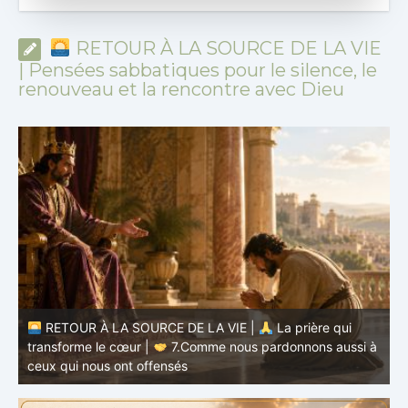
RETOUR À LA SOURCE DE LA VIE
| Pensées sabbatiques pour le silence, le
renouveau et la rencontre avec Dieu
RETOUR À LA SOURCE DE LA VIE |
La prière qui
transforme le cœur |
7.Comme nous pardonnons aussi à
ceux qui nous ont offensés
t