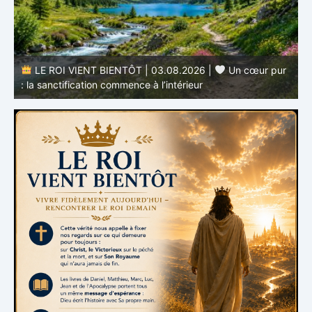
LE ROI VIENT BIENTÔT | 03.08.2026 |
Un cœur pur
: la sanctification commence à l’intérieur
s