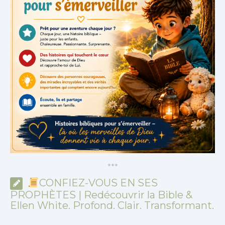
*
*
*
CONFIEZ-VOUS EN SES
PROPHÈTES | Redécouvrir la Bible &
Ellen White. Profond. Clair. Transformant.