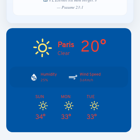
« L’Éternel est mon berger. »
— Psaume 23:1
20°
Paris
Clear
Humidity
Wind Speed
25%
3.6Km/h
SUN
MON
TUE
34°
33°
33°