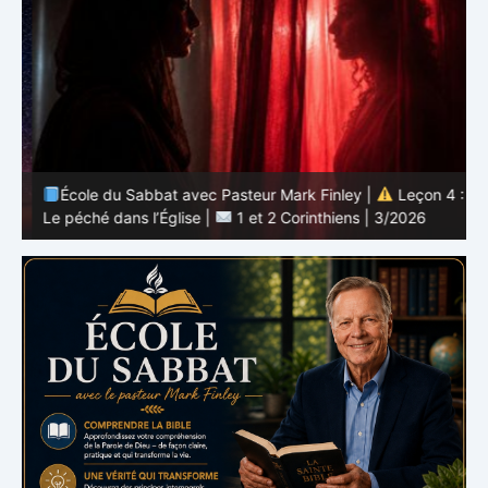
 :
École du Sabbat avec Pasteur Mark Finley |
Leçon 4 :
6
Le péché dans l’Église |
1 et 2 Corinthiens | 3/2026
L