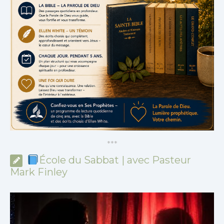
*
*
*
École du Sabbat | avec Pasteur
Mark Finley