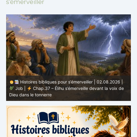
s’émerveiller
Histoires bibliques pour s’émerveiller | 02.08.2026 |
Job |
Chap.37 – Élihu s’émerveille devant la voix de
te
Dieu dans le tonnerre
g