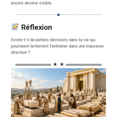
encore devenir visible.
⋯⋯⋯⋯⋯⋯⋯⋯⋯⋯◆⋯⋯⋯⋯⋯⋯⋯⋯⋯⋯
Réflexion
Existe-t-il de petites décisions dans ta vie qui
pourraient lentement t’entraîner dans une mauvaise
direction ?
════════ ✶ ✶ ════════