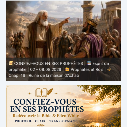
CONFIEZ-VOUS EN SES PROPHÈTES |
Esprit de
nd
prophétie | 02 – 08.08.2026 |
Prophètes et Rois |
b
Chap. 16 : Ruine de la maison d’Achab
v