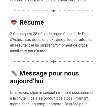
Un chemin qui mène constamment vers le bas.
⋯⋯⋯⋯⋯⋯⋯⋯⋯⋯◆⋯⋯⋯⋯⋯⋯⋯⋯⋯⋯
Résumé
2 Chroniques 28 décrit le règne éloigné de Dieu
d’Achaz, ses décisions extrêmes, les défaites qui
en résultent et un surprenant moment de grâce
manifesté par d’autres.
⋯⋯⋯⋯⋯⋯⋯⋯⋯⋯◆⋯⋯⋯⋯⋯⋯⋯⋯⋯⋯
Message pour nous
aujourd’hui
Un mauvais chemin conduit rarement soudainement
à la chute — cela se produit pas à pas. Pourtant,
même dans les temps sombres, la grâce peut