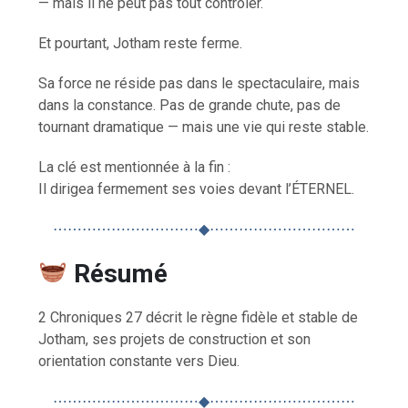
— mais il ne peut pas tout contrôler.
Et pourtant, Jotham reste ferme.
Sa force ne réside pas dans le spectaculaire, mais
dans la constance. Pas de grande chute, pas de
tournant dramatique — mais une vie qui reste stable.
La clé est mentionnée à la fin :
Il dirigea fermement ses voies devant l’ÉTERNEL.
⋯⋯⋯⋯⋯⋯⋯⋯⋯⋯◆⋯⋯⋯⋯⋯⋯⋯⋯⋯⋯
Résumé
2 Chroniques 27 décrit le règne fidèle et stable de
Jotham, ses projets de construction et son
orientation constante vers Dieu.
⋯⋯⋯⋯⋯⋯⋯⋯⋯⋯◆⋯⋯⋯⋯⋯⋯⋯⋯⋯⋯