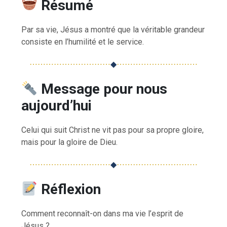
Résumé
Par sa vie, Jésus a montré que la véritable grandeur
consiste en l’humilité et le service.
⋯⋯⋯⋯⋯⋯⋯⋯⋯⋯
◆
⋯⋯⋯⋯⋯⋯⋯⋯⋯⋯
Message pour nous
aujourd’hui
Celui qui suit Christ ne vit pas pour sa propre gloire,
mais pour la gloire de Dieu.
⋯⋯⋯⋯⋯⋯⋯⋯⋯⋯
◆
⋯⋯⋯⋯⋯⋯⋯⋯⋯⋯
Réflexion
Comment reconnaît-on dans ma vie l’esprit de
Jésus ?