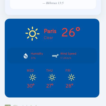
— Hébreux 13:5
26°
Paris
Clear
Humidity
Wind Speed
31%
17.3Km/h
WED
THU
FRI
30°
27°
28°