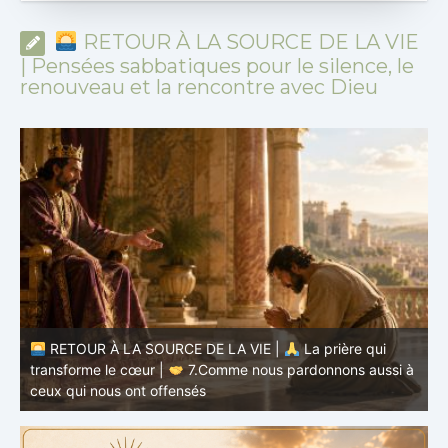
RETOUR À LA SOURCE DE LA VIE
| Pensées sabbatiques pour le silence, le
renouveau et la rencontre avec Dieu
à
RETOUR À LA SOURCE DE LA VIE |
La prière qui
t
transforme le cœur |
6.Et pardonne-nous nos offenses
p