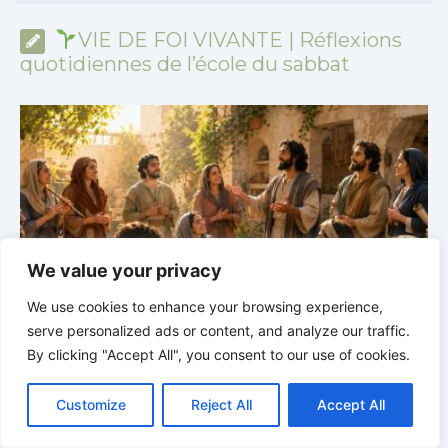
VIE DE FOI VIVANTE | Réflexions
quotidiennes de l’école du sabbat
We value your privacy
We use cookies to enhance your browsing experience,
serve personalized ads or content, and analyze our traffic.
VIE DE FOI VIVANTE |
Leçon 5 : Tout pour la gloire de
By clicking "Accept All", you consent to our use of cookies.
Dieu |
5.6 Résumé |
1 ET 2 CORINTHIENS
D
C
F
P
W
T
R
M
T
T
V
o
a
i
h
u
e
e
e
w
i
Customize
Reject All
Accept All
p
c
n
a
m
d
s
l
i
b
r
P
y
e
t
t
b
d
s
e
t
e
a
L
b
e
s
l
i
e
g
t
r