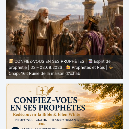
CONFIEZ-VOUS EN SES PROPHÈTES |
Étude
biblique | 02.08.2026 |
Job |
Chap.37 – Devant la
b
voix de Dieu
e