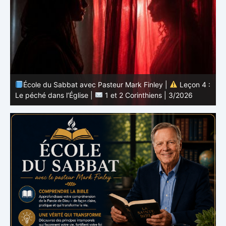
 :
École du Sabbat avec Pasteur Mark Finley |
Leçon 3 :
L’unité en Christ |
1 et 2 Corinthiens | 3/2026
L