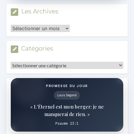
Les Archives
Les
Archives
Catégories
Catégories
PROMESSE DU JOUR
Louis Segond
« L'Éternel est mon berger: je ne
manquerai de rien. »
Psaume 23:1