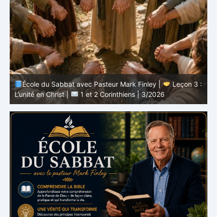
Leçon 3 :
École du Sabbat avec Pasteur Mark Finley |
Leçon
Le message de la croix |
1 et 2 Corinthiens | 3/202