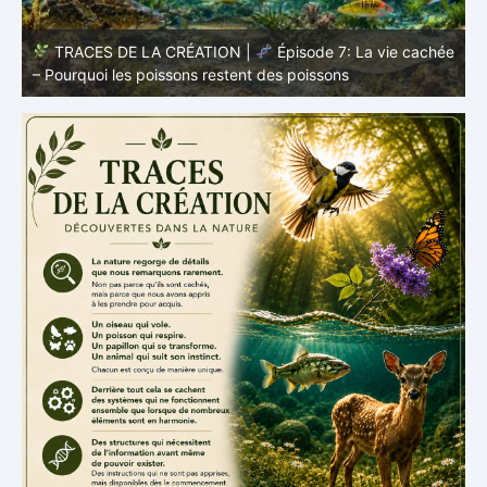
TRACES DE LA CRÉATION |
Épisode 5 – Protect
 vie cachée
sans armure – Camouflage, couleur et forme |
Vie
cachée – Le monde des poissons