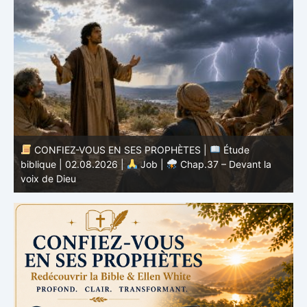
de
CONFIEZ-VOUS EN SES PROPHÈTES |
Étude
vant la
biblique | 01.08.2026 |
Job |
Chap.36 – Dieu
enseigne par ses voies