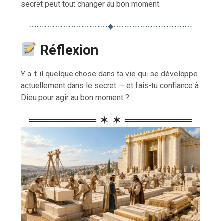
secret peut tout changer au bon moment.
⋯⋯⋯⋯⋯⋯⋯⋯⋯⋯◆⋯⋯⋯⋯⋯⋯⋯⋯⋯⋯
Réflexion
Y a-t-il quelque chose dans ta vie qui se développe
actuellement dans le secret — et fais-tu confiance à
Dieu pour agir au bon moment ?
════════ ✶ ✶ ════════