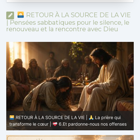
RETOUR À LA SOURCE DE LA VIE
| Pensées sabbatiques pour le silence, le
renouveau et la rencontre avec Dieu
RETOUR À LA SOURCE DE LA VIE |
La prière qui
transforme le cœur |
5.Donne-nous aujourd’hui notre
pain quotidien
t