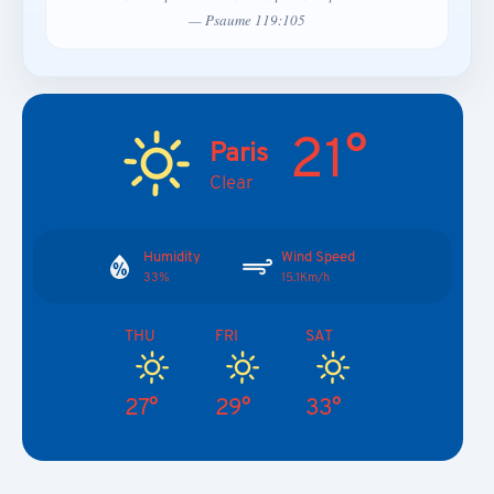
— Psaume 119:105
21°
Paris
Clear
Humidity
Wind Speed
33%
15.1Km/h
THU
FRI
SAT
27°
29°
33°