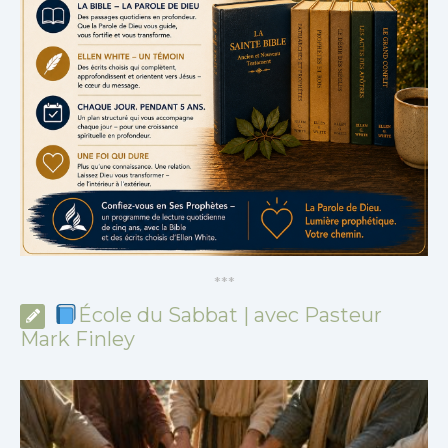
*
*
*
École du Sabbat | avec Pasteur
Mark Finley