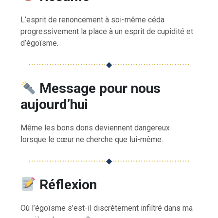
L’esprit de renoncement à soi-même céda
progressivement la place à un esprit de cupidité et
d’égoïsme.
⋯⋯⋯⋯⋯⋯⋯⋯⋯⋯
◆
⋯⋯⋯⋯⋯⋯⋯⋯⋯⋯
Message pour nous
aujourd’hui
Même les bons dons deviennent dangereux
lorsque le cœur ne cherche que lui-même.
⋯⋯⋯⋯⋯⋯⋯⋯⋯⋯
◆
⋯⋯⋯⋯⋯⋯⋯⋯⋯⋯
Réflexion
Où l’égoïsme s’est-il discrètement infiltré dans ma