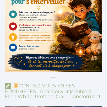
*
*
*
CONFIEZ-VOUS EN SES
PROPHÈTES | Redécouvrir la Bible &
Ellen White. Profond. Clair. Transformant.