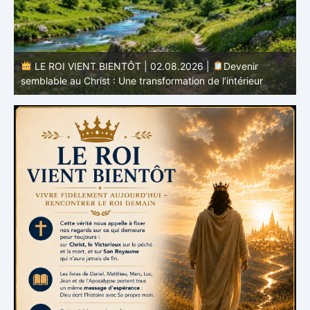
enir
LE ROI VIENT BIENTÔT | 01.08.2026 |
L’espéra
érieur
qui purifie : Être prêt pour Jésus