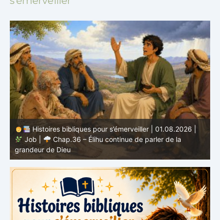
s’émerveiller
08.2026 |
Histoires bibliques pour s’émerveiller | 31.07.202
e la
Job |
Chap.35 – Élihu parle de Dieu, de l’être humai
de la prière