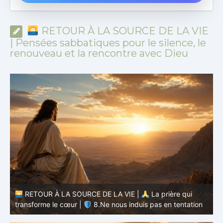
RETOUR À LA SOURCE DE LA VIE
| Pensées sabbatiques pour le silence, le
renouveau et la rencontre avec Dieu
RETOUR À LA SOURCE DE LA VIE |
La prière qui
transforme le cœur |
7.Comme nous pardonnons aussi à
ceux qui nous ont offensés
t