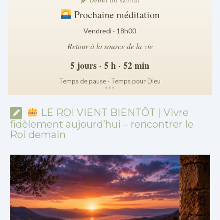
Début du sabbat
Prochaine méditation
Vendredi · 18h00
Retour à la source de la vie
5 jours · 5 h · 52 min
Temps de pause · Temps pour Dieu
*
*
*
LE ROI VIENT BIENTÔT | Vivre
fidèlement aujourd’hui – rencontrer le
Roi demain