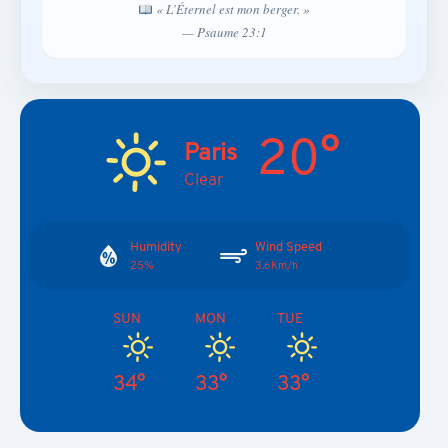
« L’Éternel est mon berger. »
— Psaume 23:1
20°
Paris
Clear
Humidity
Wind Speed
25%
3.6Km/h
SUN
MON
TUE
34°
33°
33°