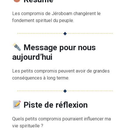
Les compromis de Jéroboam changèrent le
fondement spirituel du peuple.
⋯⋯⋯⋯⋯⋯⋯⋯⋯⋯
◆
⋯⋯⋯⋯⋯⋯⋯⋯⋯⋯
Message pour nous
aujourd’hui
Les petits compromis peuvent avoir de grandes
conséquences à long terme.
⋯⋯⋯⋯⋯⋯⋯⋯⋯⋯
◆
⋯⋯⋯⋯⋯⋯⋯⋯⋯⋯
Piste de réflexion
Quels petits compromis pourraient influencer ma
vie spirituelle ?