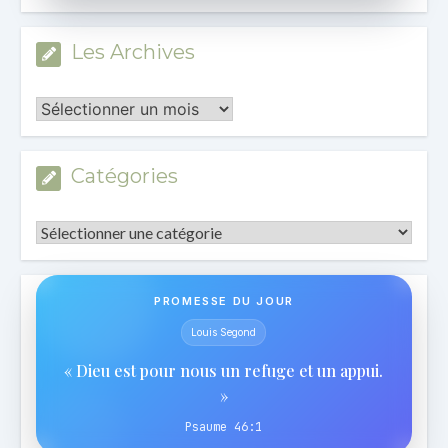
Les Archives
Les
Archives
Catégories
Catégories
PROMESSE DU JOUR
Louis Segond
« Dieu est pour nous un refuge et un appui.
»
Psaume 46:1