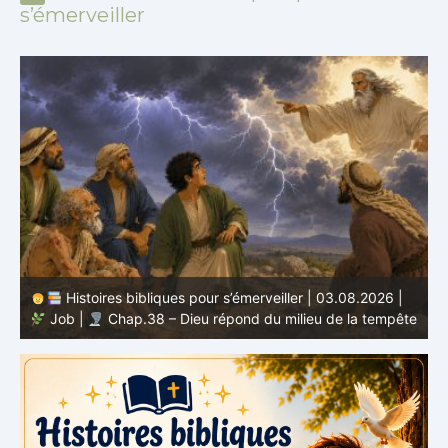
s’émerveiller
Histoires bibliques pour s’émerveiller | 02.08.2026 |
Job |
Chap.37 – Élihu s’émerveille devant la voix de
te
Dieu dans le tonnerre
g