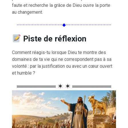
faute et recherche la grâce de Dieu ouvre la porte
au changement.
⋯⋯⋯⋯⋯⋯⋯⋯⋯⋯◆⋯⋯⋯⋯⋯⋯⋯⋯⋯⋯
Piste de réflexion
Comment réagis-tu lorsque Dieu te montre des
domaines de ta vie qui ne correspondent pas à sa
volonté : par la justification ou avec un cœur ouvert
et humble ?
════════ ✶ ✶ ════════