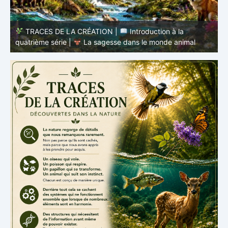
TRACES DE LA CRÉATION |
Épisode 8 – La vie
cachée – Ce que les poissons nous enseignent
–