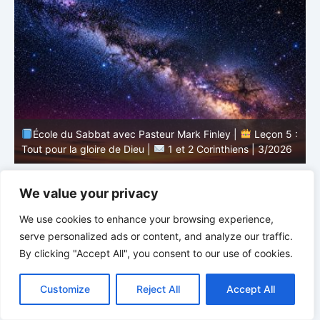
 :
École du Sabbat avec Pasteur Mark Finley |
Leçon 4 :
6
Le péché dans l’Église |
1 et 2 Corinthiens | 3/2026
L
We value your privacy
We use cookies to enhance your browsing experience,
serve personalized ads or content, and analyze our traffic.
By clicking "Accept All", you consent to our use of cookies.
C
F
P
W
T
R
M
T
T
V
o
a
i
h
u
e
e
e
w
i
Customize
Reject All
Accept All
p
c
n
a
m
d
s
l
i
b
r
P
y
e
t
t
b
d
s
e
t
e
a
L
b
e
s
l
i
e
g
t
r