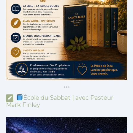
*
*
*
École du Sabbat | avec Pasteur
Mark Finley