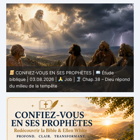
CONFIEZ-VOUS EN SES PROPHÈTES |
Esprit de
nd
prophétie | 02 – 08.08.2026 |
Prophètes et Rois |
b
Chap. 16 : Ruine de la maison d’Achab
v