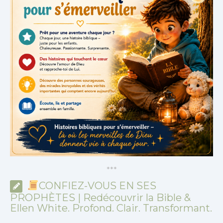
*
*
*
CONFIEZ-VOUS EN SES
PROPHÈTES | Redécouvrir la Bible &
Ellen White. Profond. Clair. Transformant.