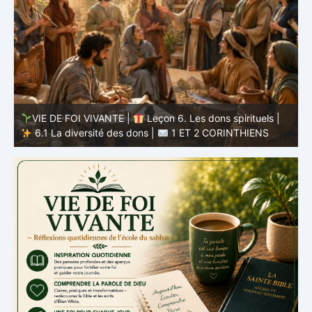
VIE DE FOI VIVANTE |
Leçon 5 : Tout pour la gloire de
Dieu |
5.6 Résumé |
1 ET 2 CORINTHIENS
D