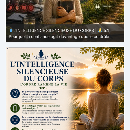
L’INTELLIGENCE SILENCIEUSE DU CORPS |
4.7
P
Pourquoi l’alimentation n’est qu’une partie du système
v