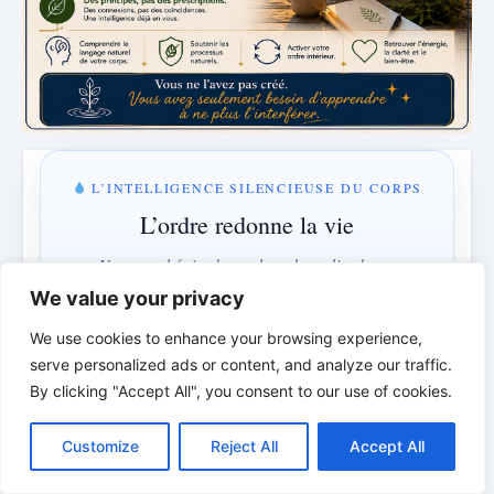
L’INTELLIGENCE SILENCIEUSE DU CORPS
L’ordre redonne la vie
Un nouvel épisode sur le rythme, l’ordre et
l’intelligence cachée du corps.
We value your privacy
We use cookies to enhance your browsing experience,
serve personalized ads or content, and analyze our traffic.
LUNDI & MERCREDI · 18:00
By clicking "Accept All", you consent to our use of cookies.
2 jours · 7 h · 44 min
C
F
P
W
T
R
M
T
T
V
o
a
i
h
u
e
e
e
w
i
Customize
Reject All
Accept All
p
c
n
a
m
d
s
l
i
b
r
P
Comprendre au lieu de combattre · L’ordre au lieu du
y
e
t
t
b
d
s
e
t
e
a
L
b
e
s
l
i
e
g
t
r
contrôle