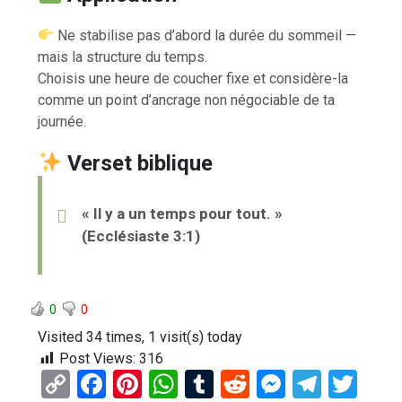
Ne stabilise pas d’abord la durée du sommeil —
mais la structure du temps.
Choisis une heure de coucher fixe et considère-la
comme un point d’ancrage non négociable de ta
journée.
Verset biblique
« Il y a un temps pour tout. »
(Ecclésiaste 3:1)
0
0
Visited 34 times, 1 visit(s) today
Post Views:
316
C
F
Pi
W
T
R
M
T
T