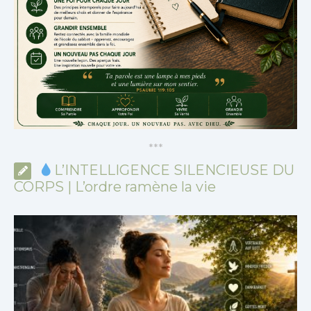
*
*
*
L’INTELLIGENCE SILENCIEUSE DU
CORPS | L’ordre ramène la vie