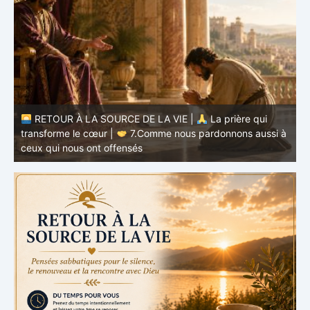
à
RETOUR À LA SOURCE DE LA VIE |
La prière qui
t
transforme le cœur |
6.Et pardonne-nous nos offenses
p