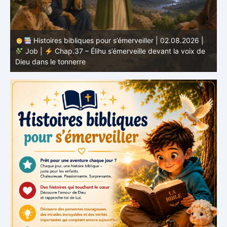
Histoires bibliques pour s’émerveiller | 01.08.2026 |
Job |
Chap.36 – Élihu continue de parler de la
J
grandeur de Dieu
d