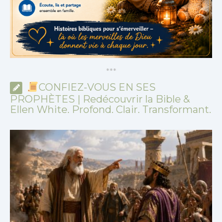
*
*
*
CONFIEZ-VOUS EN SES
PROPHÈTES | Redécouvrir la Bible &
Ellen White. Profond. Clair. Transformant.