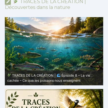
TRACES DE LA CRÉATION |
Découvertes dans la nature
TRACES DE LA CRÉATION |
Épisode 7: La vie cachée
s
– Pourquoi les poissons restent des poissons
c