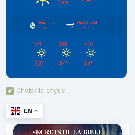
Clear
Humidity
Wind Speed
52%
7.2Km/h
SAT
SUN
MON
32°
34°
34°
Choisir la langue
EN
SECRETS DE LA BIBLE