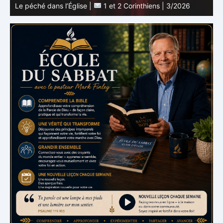
L’unité en Christ |
1 et 2 Corinthiens | 3/2026
L