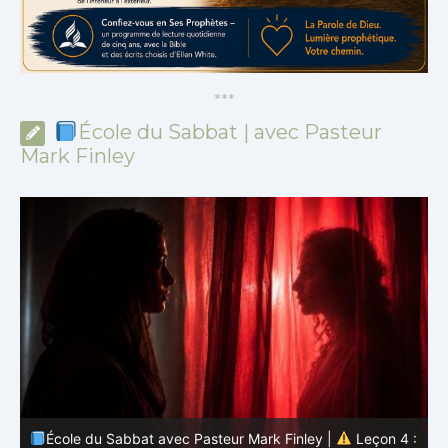
*
*
*
École du Sabbat | avec Pasteur
Mark Finley
 :
École du Sabbat avec Pasteur Mark Finley |
Leçon 3 :