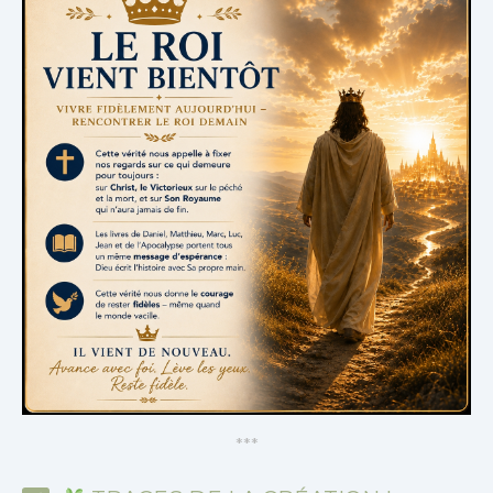
*
*
*