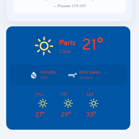
— Psaume 119:105
21°
Paris
Clear
Humidity
Wind Speed
33%
15.1Km/h
THU
FRI
SAT
27°
29°
33°