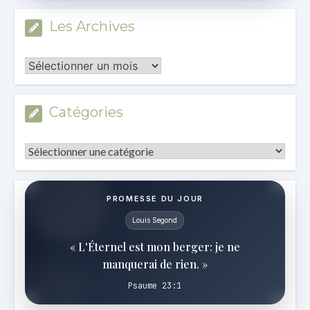
Les Archives
Les
Archives
Catégories
Catégories
PROMESSE DU JOUR
Louis Segond
« L'Éternel est mon berger: je ne
manquerai de rien. »
Psaume 23:1