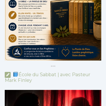
*
*
*
École du Sabbat | avec Pasteur
Mark Finley