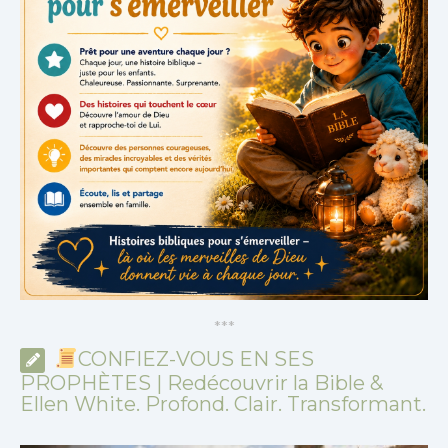
*
*
*
CONFIEZ-VOUS EN SES
PROPHÈTES | Redécouvrir la Bible &
Ellen White. Profond. Clair. Transformant.