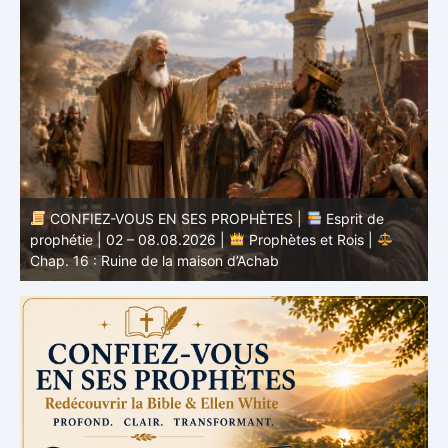
CONFIEZ-VOUS EN SES PROPHÈTES |
Étude
biblique | 02.08.2026 |
Job |
Chap.37 – Devant la
b
voix de Dieu
e