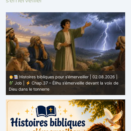
s’émerveiller
Histoires bibliques pour s’émerveiller | 01.08.2026 |
Job |
Chap.36 – Élihu continue de parler de la
J
grandeur de Dieu
d