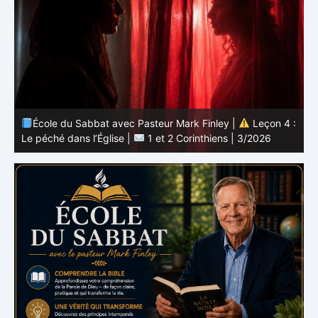
 :
École du Sabbat avec Pasteur Mark Finley |
Leçon 3 :
L’unité en Christ |
1 et 2 Corinthiens | 3/2026
L