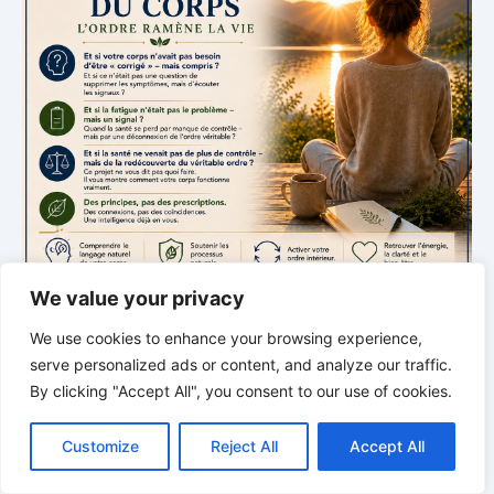
We value your privacy
We use cookies to enhance your browsing experience,
serve personalized ads or content, and analyze our traffic.
L’INTELLIGENCE SILENCIEUSE DU CORPS
By clicking "Accept All", you consent to our use of cookies.
C
F
P
W
T
R
M
T
T
V
L’ordre redonne la vie
o
a
i
h
u
e
e
e
w
i
Customize
Reject All
Accept All
p
c
n
a
m
d
s
l
i
b
r
P
Un nouvel épisode sur le rythme, l’ordre et
y
e
t
t
b
d
s
e
t
e
a
L
b
e
s
l
i
e
g
t
r
l’intelligence cachée du corps.