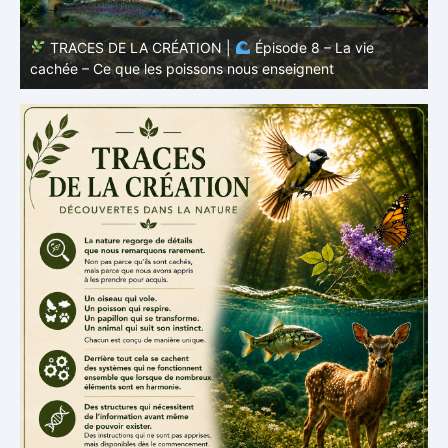
TRACES DE LA CRÉATION |
Épisode 7: La vie cachée
s
– Pourquoi les poissons restent des poissons
c