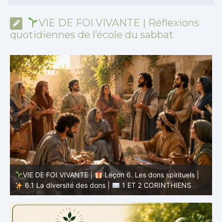
VIE DE FOI VIVANTE | Réflexions
quotidiennes de l’école du sabbat
VIE DE FOI VIVANTE |
Leçon 5 : Tout pour la gloire de
Dieu |
5.6 Résumé |
1 ET 2 CORINTHIENS
D