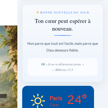
BONNE NOUVELLE DU JOUR
Ton cœur peut espérer à
nouveau.
Non parce que tout est facile, mais parce que
Dieu demeure fidèle.
« Je ne te délaisserai point. »
— Hébreux 13:5
24°
Paris
Clear