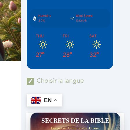
Humidity
Wind Speed
30%
13Km/h
THU
FRI
SAT
27°
28°
32°
Choisir la langue
EN
SECRETS DE LA BIBLE
Découvrir. Comprendre. Croire.