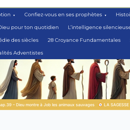
tion
Confiez-vous en ses prophètes
Histo
Dieu pour ton quotidien
L’intelligence silencieus
édie des siècles
28 Croyance Fundamentales
lités Adventistes
rchent un
LA SAGESSE DE DIEU POUR TON QUOTIDIEN |
Thème 1 : La cra