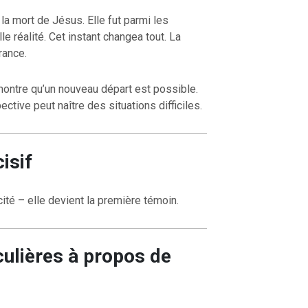
la mort de Jésus. Elle fut parmi les
e réalité. Cet instant changea tout. La
rance.
montre qu’un nouveau départ est possible.
ctive peut naître des situations difficiles.
OURCE DE LA VIE |
La
RETOUR À LA SOURCE DE LA VI
rme le cœur |
9. Délivre-
prière qui transforme le cœur |
8
induis pas en tentation
isif
té – elle devient la première témoin.
ulières à propos de