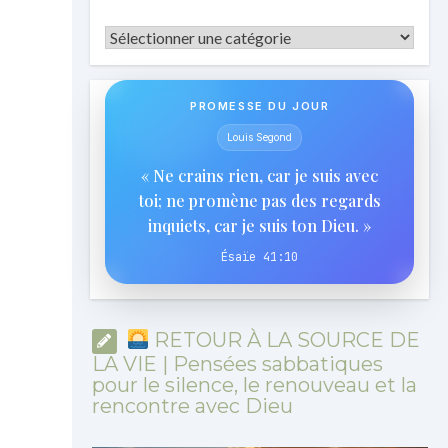
Catégories
PROMESSE DU JOUR
Louis Segond
« Ne crains rien, car je suis avec
toi; ne promène pas des regards
inquiets, car je suis ton Dieu. »
Ésaïe 41:10
RETOUR À LA SOURCE DE
LA VIE | Pensées sabbatiques
pour le silence, le renouveau et la
rencontre avec Dieu