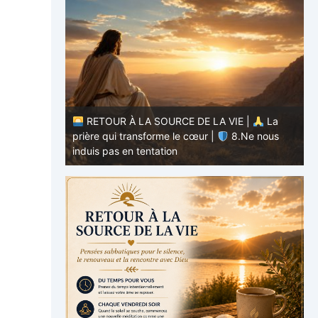
RETOUR À LA SOURCE DE LA VIE |
La
E |
La
prière qui transforme le cœur |
7.Comme
.Ne nous
nous pardonnons aussi à ceux qui nous ont
p
offensés
p