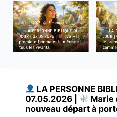
2 août 2026
13 minutes
1 août 
LA PERSONNE BIBLIQUE DU
LA 
JOUR | 02.08.2026 |
Ève – la
JOUR | 
première femme et la mère de
le prem
tous les vivants
commen
LA PERSONNE BIBLI
07.05.2026 |
Marie 
nouveau départ à por