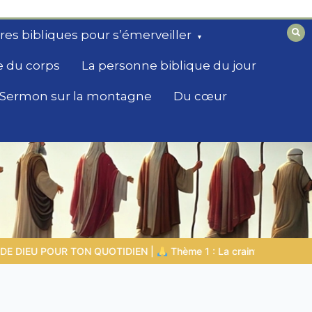
ires bibliques pour s’émerveiller
e du corps
La personne biblique du jour
Sermon sur la montagne
Du cœur
inte du Seigneur |
1.7 La récompense de l’humilité
LA PERSON