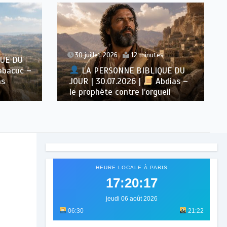
30 juillet 2026
12 minutes
UE DU
bacuc –
LA PERSONNE BIBLIQUE DU
ns
JOUR | 30.07.2026 |
Abdias –
le prophète contre l’orgueil
HEURE LOCALE À PARIS
17:20:19
jeudi 06 août 2026
06:30
21:22