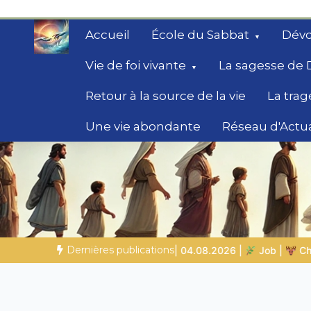
Aller
au
Accueil
École du Sabbat
Dévo
contenu
Vie de foi vivante
La sagesse de 
Retour à la source de la vie
La trag
Une vie abondante
Réseau d'Actua
Secrets de la Bible
Des éclairages bibliques pour ceux qui che
chemin
Dernières publications
|
Job |
Chap.39 – Dieu montre à Job les animaux sauvages