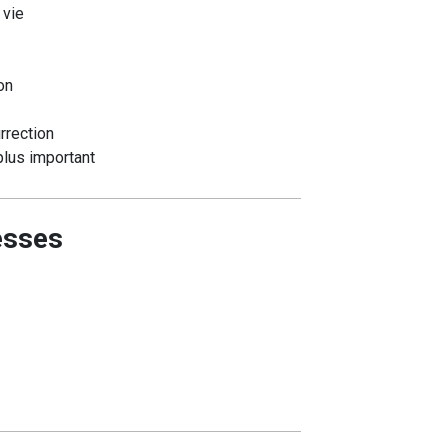
 vie
on
rrection
lus important
esses