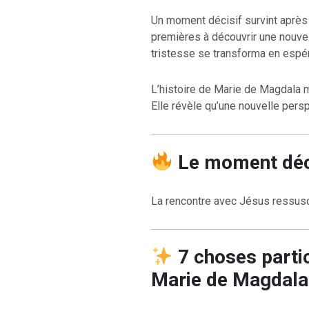
Un moment décisif survint après 
premières à découvrir une nouvell
tristesse se transforma en espé
L’histoire de Marie de Magdala 
Elle révèle qu’une nouvelle perspe
RETOUR À LA S
RETOUR À LA SOURCE DE LA VIE |
prière qui transfo
troduction
nous du mal
Le moment déc
La rencontre avec Jésus ressusci
7 choses partic
Marie de Magdala