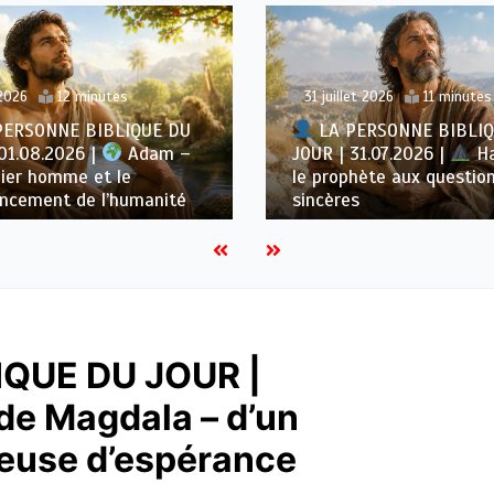
2026
12 minutes
31 juillet 2026
11 minutes
PERSONNE BIBLIQUE DU
LA PERSONNE BIBLIQ
01.08.2026 |
Adam –
JOUR | 31.07.2026 |
Ha
ier homme et le
le prophète aux questio
cement de l’humanité
sincères
QUE DU JOUR |
de Magdala – d’un
teuse d’espérance