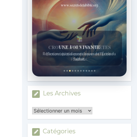
www.secretsdelabible.org
UNE FOI VIVANTE
Réflexions quotidiennes issues de l'École du
Sabbat.
Les Archives
Les
Archives
Catégories