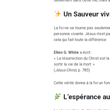
seulement dans cette vie, mais a
Un Sauveur viv
La foi ne se tourne pas seuleme
personne vivante. Jésus n’est pas
cela qui fait toute la différence.
RETOUR À LA S
RETOUR À LA SOURCE DE LA VIE |
prière qui transfo
troduction
nous du mal
Ellen G. White
a écrit :
« La résurrection du Christ est l
sortir la vie de la mort. »
(
Jésus-Christ
, p. 785)
Cette vérité donne à la foi un fo
L’espérance au