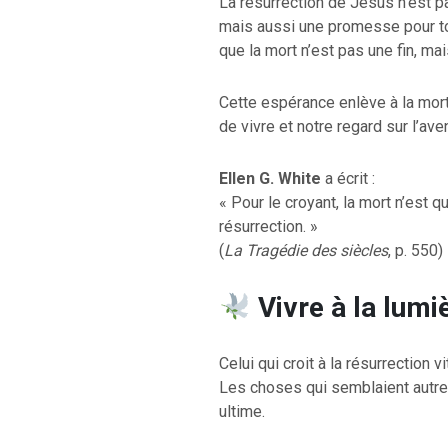
La résurrection de Jésus n’est p
mais aussi une promesse pour tou
que la mort n’est pas une fin, ma
Cette espérance enlève à la mort
de vivre et notre regard sur l’aven
Ellen G. White
a écrit :
« Pour le croyant, la mort n’est 
résurrection. »
(
La Tragédie des siècles
, p. 550)
Vivre à la lumiè
Celui qui croit à la résurrection 
Les choses qui semblaient autref
ultime.