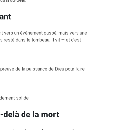
ussi au-delà.
ant
nt vers un événement passé, mais vers une
 resté dans le tombeau. Il vit — et c’est
OURCE DE LA VIE |
La
RETOUR À LA SOURCE DE LA VI
rme le cœur |
9. Délivre-
prière qui transforme le cœur |
8
induis pas en tentation
a preuve de la puissance de Dieu pour faire
ndement solide.
-delà de la mort