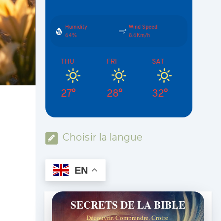
Humidity
Wind Speed
64%
8.6Km/h
THU
FRI
SAT
27°
28°
32°
Choisir la langue
EN
SECRETS DE LA BIBLE
Découvrir. Comprendre. Croire.