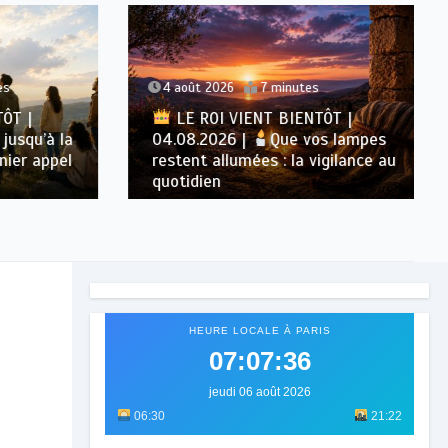
4 août 2026
7 minutes
T |
LE ROI VIENT BIENTÔT |
squ’à la
04.08.2026 |
Que vos lampes
er appel
restent allumées : la vigilance au
quotidien
HEURE LOCALE À PARIS
07:07:38
jeudi 06 août 2026
06:30
21:22