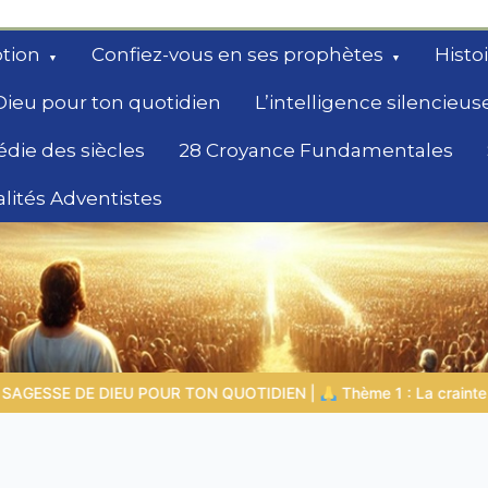
tion
Confiez-vous en ses prophètes
Histo
Dieu pour ton quotidien
L’intelligence silencieus
édie des siècles
28 Croyance Fundamentales
lités Adventistes
rchent un
EN |
Thème 1 : La crainte du Seigneur |
1.7 La récompense de l’