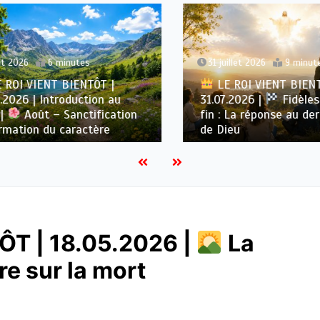
2026
6 minutes
31 juillet 2026
9 minutes
OI VIENT BIENTÔT |
LE ROI VIENT BIENTÔ
026 | Introduction au
31.07.2026 |
Fidèles ju
Août – Sanctification
fin : La réponse au derni
ation du caractère
de Dieu
ÔT | 18.05.2026 |
La
re sur la mort