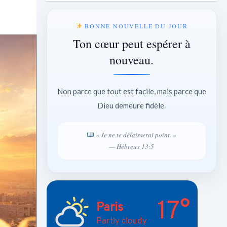
BONNE NOUVELLE DU JOUR
Ton cœur peut espérer à
nouveau.
Non parce que tout est facile, mais parce que
Dieu demeure fidèle.
« Je ne te délaisserai point. »
— Hébreux 13:5
17°
Paris
Partly cloudy