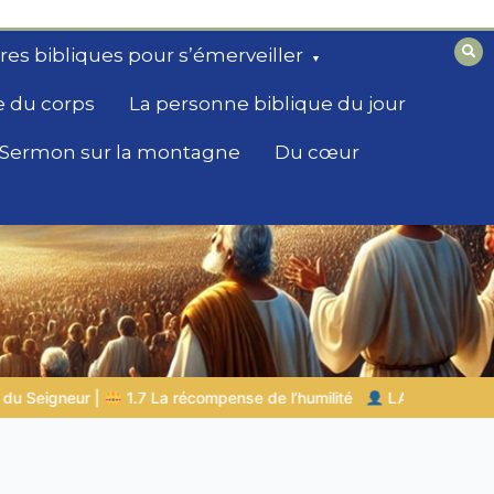
ires bibliques pour s’émerveiller
e du corps
La personne biblique du jour
Sermon sur la montagne
Du cœur
humilité
LA PERSONNE BIBLIQUE DU JOUR | 04.08.2026 |
M