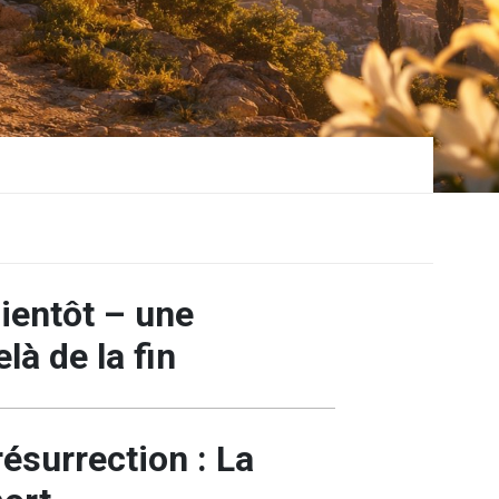
b
ientôt – une
là de la fin
ésurrection : La