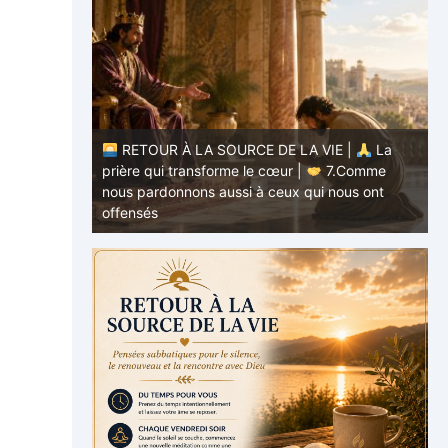
RETOUR À LA SOURCE DE LA VIE |
La
E |
La
prière qui transforme le cœur |
7.Comme
.Ne nous
nous pardonnons aussi à ceux qui nous ont
p
offensés
p