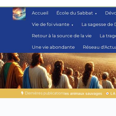
Aller
au
Accueil
École du Sabbat
Dévo
contenu
Vie de foi vivante
La sagesse de 
Retour à la source de la vie
La trag
Une vie abondante
Réseau d'Actua
Secrets de la Bible
Des éclairages bibliques pour ceux qui che
chemin
Dernières publications
s animaux sauvages
LA SAGESSE DE DIEU POUR TON QUOTIDI