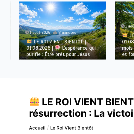
1 août 
1 août 2026
8 minutes
LE R
LE ROI VIENT BIENTÔT |
01.08.2
01.08.2026 |
L’espérance qui
mois |
purifie : Être prêt pour Jésus
et form
LE ROI VIENT BIENT
résurrection : La victoi
Accueil
Le Roi Vient Bientôt