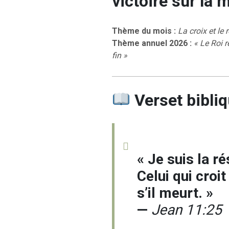
victoire sur la 
Thème du mois :
La croix et le
Thème annuel 2026 :
« Le Roi r
fin »
Verset bibliq
« Je suis la ré
Celui qui croi
s’il meurt. »
—
Jean 11:25