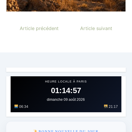
Article précédent
Article suivant
HEURE LOCALE À PARIS
01:15:00
dimanche 09 août 2026
06:34
21:17
BONNE NOUVELLE DU JOUR