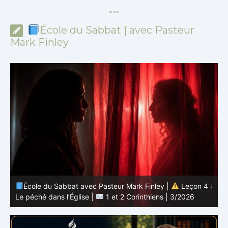
*
*
*
École du Sabbat | avec Pasteur
Mark Finley
 :
École du Sabbat avec Pasteur Mark Finley |
Leçon 4 :
6
Le péché dans l’Église |
1 et 2 Corinthiens | 3/2026
L