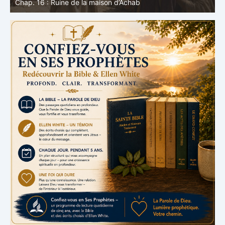
Chap. 16 : Ruine de la maison d’Achab
v