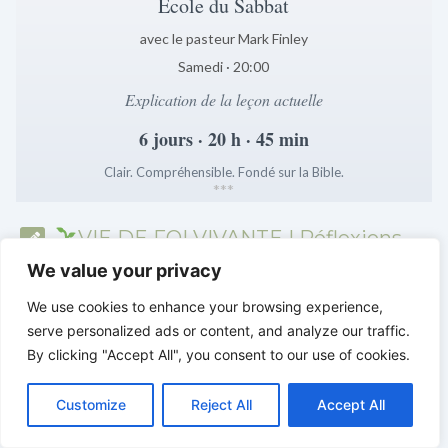
École du Sabbat
avec le pasteur Mark Finley
Samedi · 20:00
Explication de la leçon actuelle
6 jours · 20 h · 45 min
Clair. Compréhensible. Fondé sur la Bible.
*
*
*
VIE DE FOI VIVANTE | Réflexions
quotidiennes de l’école du sabbat
We value your privacy
We use cookies to enhance your browsing experience,
serve personalized ads or content, and analyze our traffic.
By clicking "Accept All", you consent to our use of cookies.
C
F
P
W
T
R
M
T
T
V
o
a
i
h
u
e
e
e
w
i
Customize
Reject All
Accept All
p
c
n
a
m
d
s
l
i
b
r
P
y
e
t
t
b
d
s
e
t
e
a
L
b
e
s
l
i
e
g
t
r