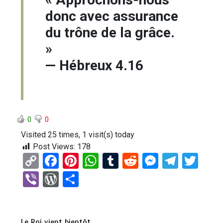
donc avec assurance
du trône de la grâce.
»
— Hébreux 4.16
0
0
Visited 25 times, 1 visit(s) today
Post Views:
178
C
F
Pi
W
T
R
M
T
T
o
a
nt
h
u
e
es
el
wi
Vi
W
P
py
ce
er
at
m
d
se
e
tt
b
or
ar
Li
b
es
s
bl
di
n
gr
er
er
d
ta
Le Roi vient bientôt