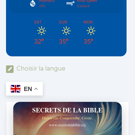
Humidity
Wind Speed
13%
3.6Km/h
SAT
SUN
MON
32°
35°
35°
Choisir la langue
EN
SECRETS DE LA BIBLE
Découvrir. Comprendre. Croire.
www.secretsdelabible.org