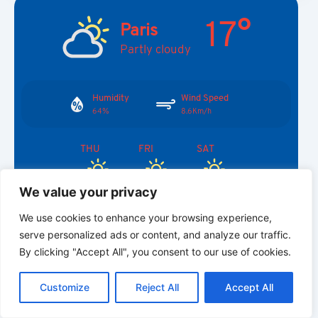
17°
Paris
Partly cloudy
Humidity
Wind Speed
64%
8.6Km/h
THU
FRI
SAT
27°
28°
32°
We value your privacy
We use cookies to enhance your browsing experience,
serve personalized ads or content, and analyze our traffic.
By clicking "Accept All", you consent to our use of cookies.
Choisir la langue
C
F
P
W
T
R
M
T
T
V
o
a
i
h
u
e
e
e
w
i
Customize
Reject All
Accept All
p
c
n
a
m
d
s
l
i
b
r
P
y
e
t
t
b
d
s
e
t
e
EN
a
L
b
e
s
l
i
e
g
t
r