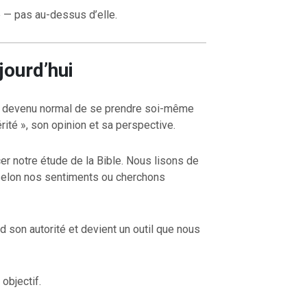
— pas au-dessus d’elle.
jourd’hui
est devenu normal de se prendre soi-même
OURCE DE LA VIE |
La
RETOUR À LA SOURCE DE LA VI
té », son opinion et sa perspective.
rme le cœur |
9. Délivre-
prière qui transforme le cœur |
8
induis pas en tentation
cer notre étude de la Bible. Nous lisons de
 selon nos sentiments ou cherchons
d son autorité et devient un outil que nous
objectif.