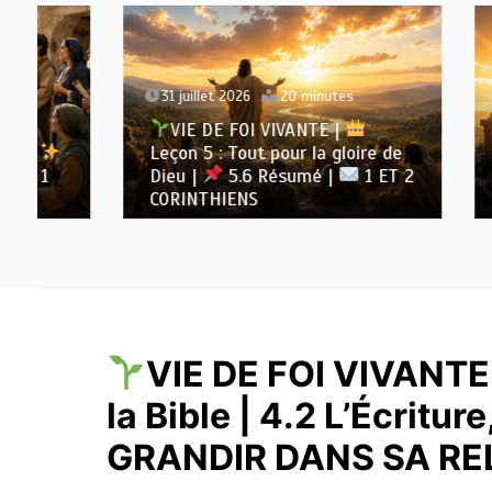
31 juillet 2026
20 minutes
30 juil
VIE DE FOI VIVANTE |
VIE 
Leçon 5 : Tout pour la gloire de
Leçon 5
Dieu |
5.6 Résumé |
1 ET 2
Dieu |
CORINTHIENS
1 ET
VIE DE FOI VIVANTE
la Bible | 4.2 L’Écriture,
GRANDIR DANS SA RE