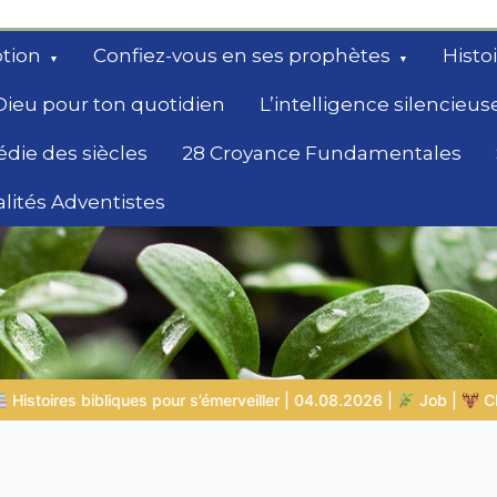
tion
Confiez-vous en ses prophètes
Histo
Dieu pour ton quotidien
L’intelligence silencieus
édie des siècles
28 Croyance Fundamentales
lités Adventistes
rchent un
4.08.2026 |
Job |
Chap.39 – Dieu montre à Job les animaux sa