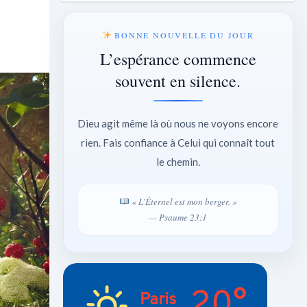
BONNE NOUVELLE DU JOUR
L’espérance commence
souvent en silence.
Dieu agit même là où nous ne voyons encore
rien. Fais confiance à Celui qui connaît tout
le chemin.
« L’Éternel est mon berger. »
— Psaume 23:1
20°
Paris