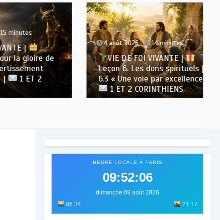
s
4 août 2026
14 minutes
oire de
VIE DE FOI VIVANTE |
ment
Leçon 6. Les dons spirituels |
T 2
6.3 « Une voie par excellence » |
1 ET 2 CORINTHIENS
HEURE LOCALE À PARIS
09:52:08
dimanche 09 août 2026
06:34
21:17