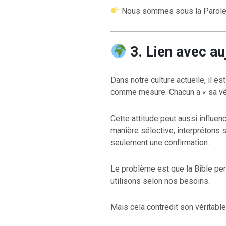
Nous sommes sous la Parole 
3. Lien avec au
Dans notre culture actuelle, il 
RETOUR À LA S
comme mesure. Chacun a « sa véri
RETOUR À LA SOURCE DE LA VIE |
prière qui transfo
troduction
nous du mal
Cette attitude peut aussi influen
manière sélective, interprétons
seulement une confirmation.
Le problème est que la Bible per
utilisons selon nos besoins.
Mais cela contredit son véritable 