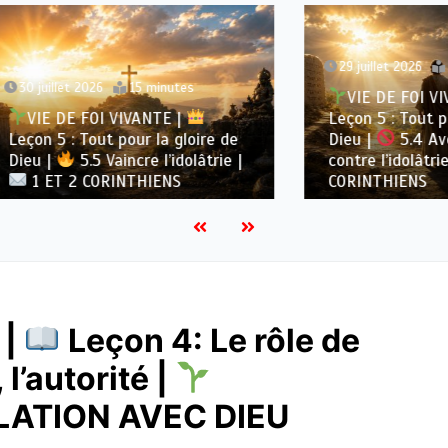
29 juillet 2026
15 minute
let 2026
15 minutes
VIE DE FOI VIVANTE |
DE FOI VIVANTE |
Leçon 5 : Tout pour la gl
 : Tout pour la gloire de
Dieu |
5.4 Avertisse
5.5 Vaincre l’idolâtrie |
contre l’idolâtrie |
1 E
 2 CORINTHIENS
CORINTHIENS
 |
Leçon 4: Le rôle de
 l’autorité |
LATION AVEC DIEU