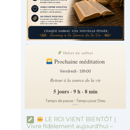
.
Début du sabbat
Prochaine méditation
Vendredi · 18h00
Retour à la source de la vie
5 jours · 9 h · 8 min
Temps de pause · Temps pour Dieu
*
*
*
LE ROI VIENT BIENTÔT |
Vivre fidèlement aujourd’hui –