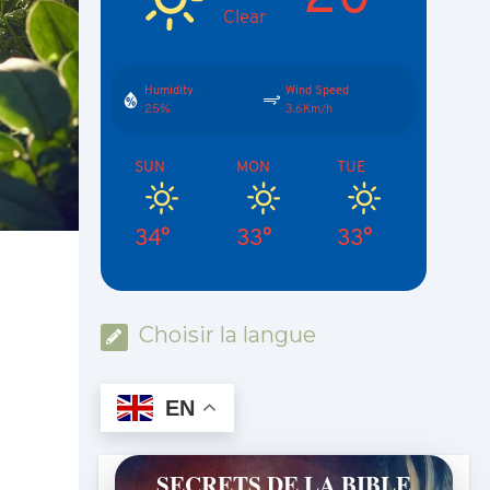
Clear
Humidity
Wind Speed
25%
3.6Km/h
SUN
MON
TUE
34°
33°
33°
Choisir la langue
EN
SECRETS DE LA BIBLE