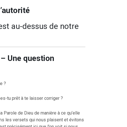
l’autorité
est au-dessus de notre
n – Une question
le ?
es-tu prêt à te laisser corriger ?
 la Parole de Dieu de manière à ce qu’elle
s les versets qui nous plaisent et évitons
st précisément ici que l’on voit si nous