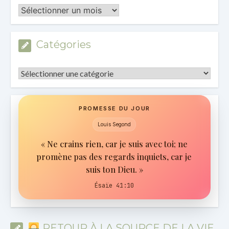
Les
Archives
Catégories
Catégories
PROMESSE DU JOUR
Louis Segond
« Ne crains rien, car je suis avec toi; ne
promène pas des regards inquiets, car je
suis ton Dieu. »
Ésaïe 41:10
RETOUR À LA SOURCE DE LA VIE