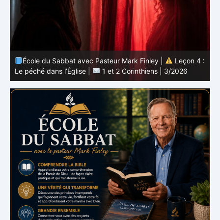
 :
École du Sabbat avec Pasteur Mark Finley |
Leçon 4 :
6
Le péché dans l’Église |
1 et 2 Corinthiens | 3/2026
L