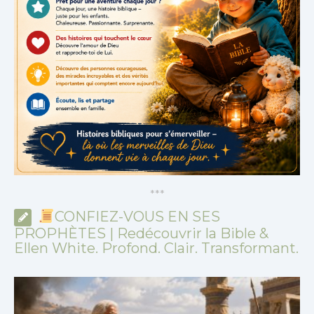
*
*
*
CONFIEZ-VOUS EN SES
PROPHÈTES | Redécouvrir la Bible &
Ellen White. Profond. Clair. Transformant.