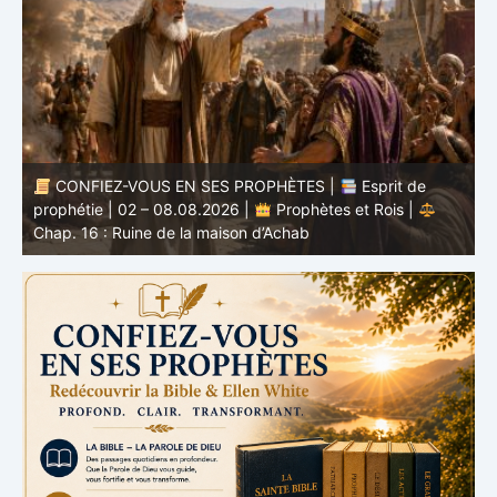
CONFIEZ-VOUS EN SES PROPHÈTES |
Esprit de
nd
prophétie | 02 – 08.08.2026 |
Prophètes et Rois |
b
Chap. 16 : Ruine de la maison d’Achab
v