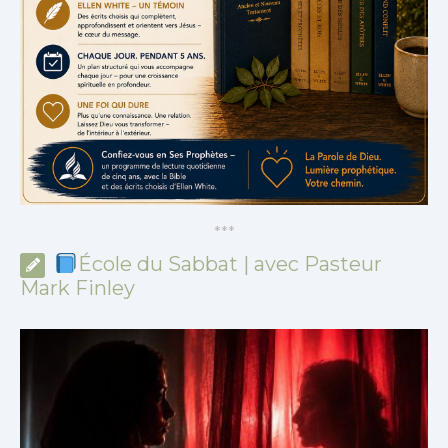
*
*
*
École du Sabbat | avec Pasteur
Mark Finley