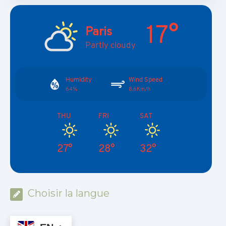
17°
Paris
Partly cloudy
Humidity
Wind Speed
64%
8.6Km/h
THU
FRI
SAT
27°
28°
32°
Choisir la langue