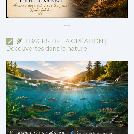
*
*
*
TRACES DE LA CRÉATION |
Découvertes dans la nature
TRACES DE LA CRÉATION |
Épisode 8 – La vie