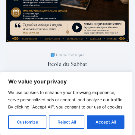
Étude biblique
École du Sabbat
avec le pasteur Mark Finley
We value your privacy
Samedi · 20:00
Explication de la leçon actuelle
We use cookies to enhance your browsing experience,
serve personalized ads or content, and analyze our traffic.
2 jours · 13 h · 15 min
By clicking "Accept All", you consent to our use of cookies.
C
F
P
W
T
R
M
T
T
V
Clair. Compréhensible. Fondé sur la Bible.
o
a
i
h
u
e
e
e
w
i
*
*
*
Customize
Reject All
Accept All
p
c
n
a
m
d
s
l
i
b
r
P
y
e
t
t
b
d
s
e
t
e
a
L
b
e
s
l
i
e
g
t
r
VIE DE FOI VIVANTE | Réflexions