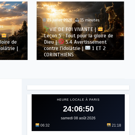
29 juillet 2026
15 minutes
s
VIE DE FOI VIVANTE |
Leçon 5 : Tout pour la gloire de
oire de
Dieu |
5.4 Avertissement
lâtrie |
contre l’idolâtrie |
1 ET 2
CORINTHIENS
HEURE LOCALE À PARIS
24:06:52
samedi 08 août 2026
06:32
21:18