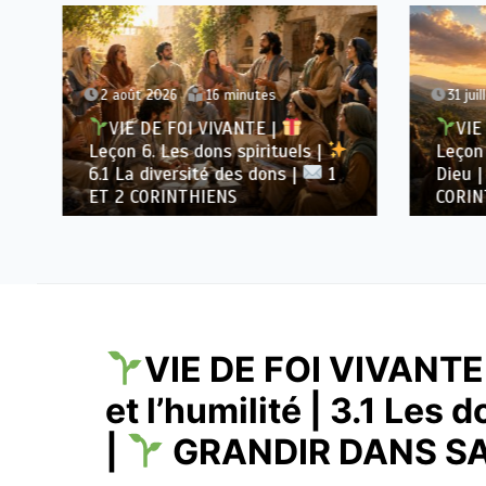
2 août 2026
16 minutes
31 juill
VIE DE FOI VIVANTE |
VIE 
Leçon 6. Les dons spirituels |
Leçon 5
6.1 La diversité des dons |
1
Dieu |
ET 2 CORINTHIENS
CORINT
VIE DE FOI VIVANTE
et l’humilité | 3.1 Les d
|
GRANDIR DANS SA