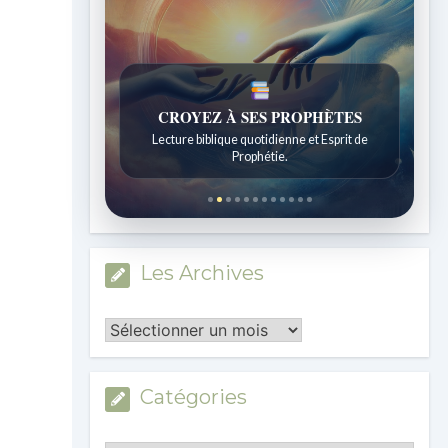
UNE FOI VIVANTE
Réflexions quotidiennes issues de l'École du
Sabbat.
Les Archives
Les
Archives
Catégories