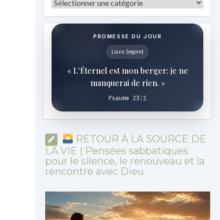
Catégories
PROMESSE DU JOUR
Louis Segond
« L'Éternel est mon berger: je ne
manquerai de rien. »
Psaume 23:1
RETOUR À LA SOURCE DE
LA VIE | Pensées sabbatiques
pour le silence, le renouveau et la
rencontre avec Dieu