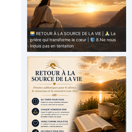
RETOUR À LA SOURCE DE LA VIE |
La
E |
La
prière qui transforme le cœur |
7.Comme
.Ne nous
nous pardonnons aussi à ceux qui nous ont
p
offensés
p