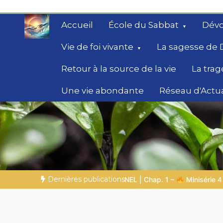
Aller
au
Accueil
École du Sabbat
Dévo
contenu
Vie de foi vivante
La sagesse de 
Retour à la source de la vie
La trag
Une vie abondante
Réseau d'Actua
Secrets de la Bible
Des éclairages bibliques pour ceux qui che
chemin
Dernières publications
 –
Minisérie 4 :
La préparation prophétique |
Poème 5 – Dieu