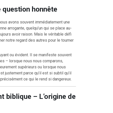
e question honnête
, nous avons souvent immédiatement une
sonne arrogante, quelqu’un qui se place au-
OURCE DE LA VIE |
La
RETOUR À LA SOURCE DE LA VI
jours avoir raison. Mais le véritable défi
rme le cœur |
9. Délivre-
prière qui transforme le cœur |
8
induis pas en tentation
ner notre regard des autres pour le tourner
bruyant ou évident. Il se manifeste souvent
tes – lorsque nous nous comparons,
ieurement supérieurs ou lorsque nous
 justement parce qu’il est si subtil qu’il
 précisément ce qui le rend si dangereux.
 biblique – L’origine de