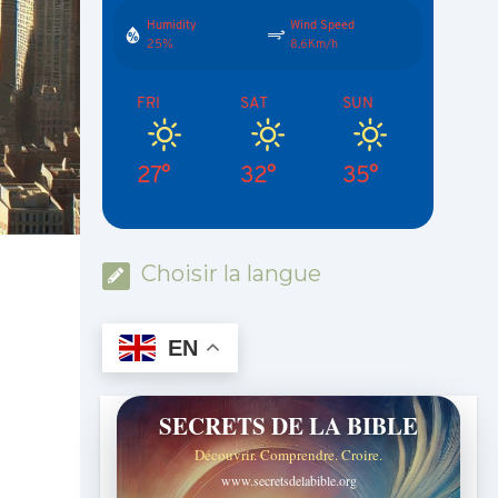
Humidity
Wind Speed
25%
8.6Km/h
FRI
SAT
SUN
27°
32°
35°
Choisir la langue
EN
SECRETS DE LA BIBLE
Découvrir. Comprendre. Croire.
www.secretsdelabible.org