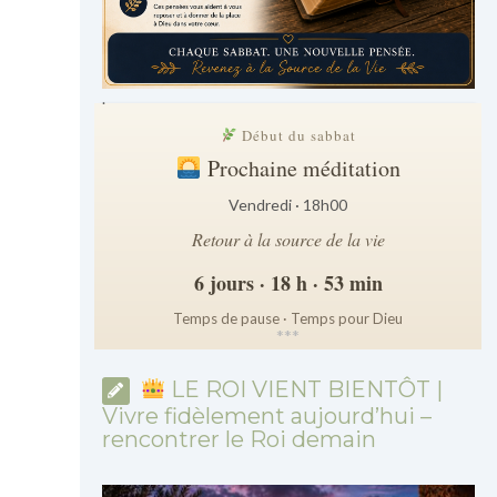
.
Début du sabbat
Prochaine méditation
Vendredi · 18h00
Retour à la source de la vie
6 jours · 18 h · 53 min
Temps de pause · Temps pour Dieu
*
*
*
LE ROI VIENT BIENTÔT |
Vivre fidèlement aujourd’hui –
rencontrer le Roi demain