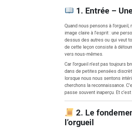
1. Entrée – Un
Quand nous pensons à l’orgueil
image claire à l’esprit : une per
RETOUR À LA S
dessus des autres ou qui veut tou
RETOUR À LA SOURCE DE LA VIE |
prière qui transfo
troduction
nous du mal
de cette leçon consiste à détour
vers nous-mêmes.
Car l’orgueil n’est pas toujours 
dans de petites pensées discrè
lorsque nous nous sentons intér
cherchons la reconnaissance. C’est
passe souvent inaperçu. Et c’est
2. Le fondement
l’orgueil