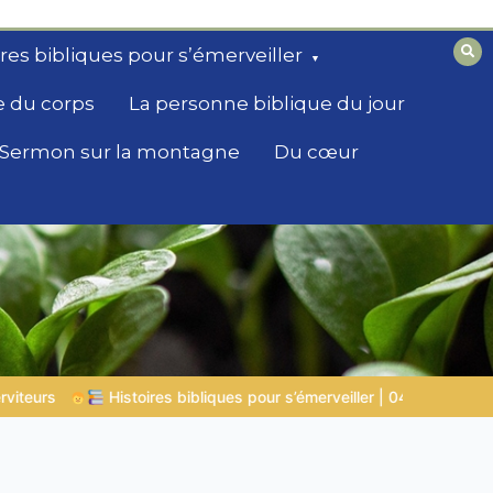
ires bibliques pour s’émerveiller
e du corps
La personne biblique du jour
Sermon sur la montagne
Du cœur
r | 04.08.2026 |
Job |
Chap.39 – Dieu montre à Job les anima