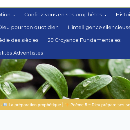
tion
Confiez-vous en ses prophètes
Histo
Dieu pour ton quotidien
L’intelligence silencieus
édie des siècles
28 Croyance Fundamentales
lités Adventistes
rchent un
 prépare ses serviteurs
Histoires bibliques pour s’émerveille