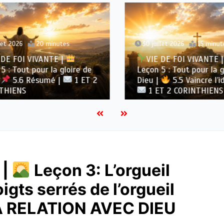
et 2026
20 minutes
30 juillet 2026
15 minute
DE FOI VIVANTE |
VIE DE FOI VIVANTE |
 : Tout pour la gloire de
Leçon 5 : Tout pour la gl
5.6 Résumé |
1 ET 2
Dieu |
5.5 Vaincre l’ido
HIENS
1 ET 2 CORINTHIENS
 |
Leçon 3: L’orgueil
oigts serrés de l’orgueil
 RELATION AVEC DIEU