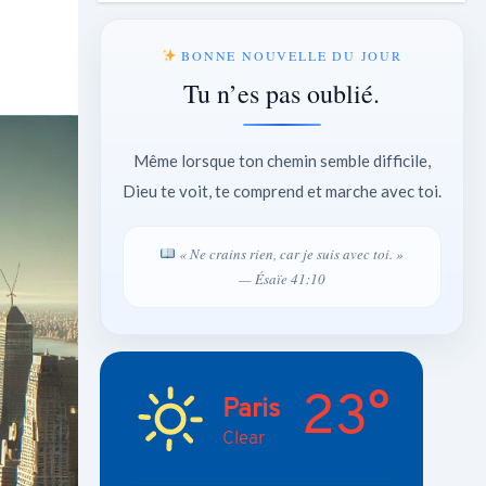
BONNE NOUVELLE DU JOUR
Tu n’es pas oublié.
Même lorsque ton chemin semble difficile,
Dieu te voit, te comprend et marche avec toi.
« Ne crains rien, car je suis avec toi. »
— Ésaïe 41:10
23°
Paris
Clear