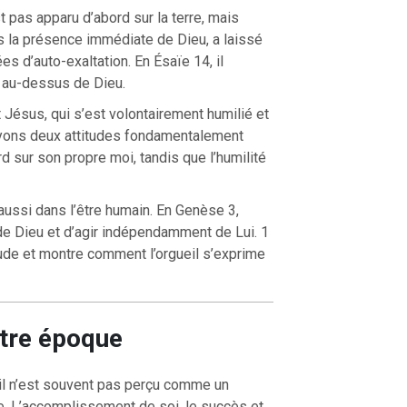
st pas apparu d’abord sur la terre, mais
ns la présence immédiate de Dieu, a laissé
s d’auto-exaltation. En Ésaïe 14, il
er au-dessus de Dieu.
t Jésus, qui s’est volontairement humilié et
voyons deux attitudes fondamentalement
ard sur son propre moi, tandis que l’humilité
 aussi dans l’être humain. En Genèse 3,
de Dieu et d’agir indépendamment de Lui. 1
ude et montre comment l’orgueil s’exprime
otre époque
eil n’est souvent pas perçu comme un
. L’accomplissement de soi, le succès et