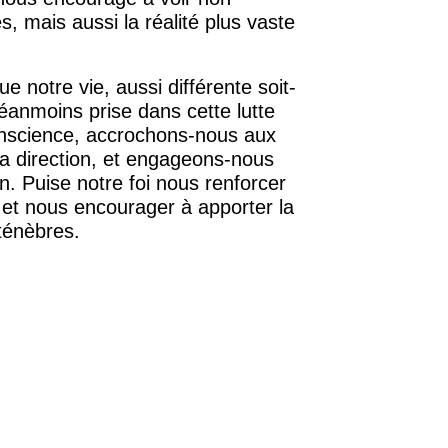
s, mais aussi la réalité plus vaste
e notre vie, aussi différente soit-
néanmoins prise dans cette lutte
nscience, accrochons-nous aux
OURCE DE LA VIE |
La
RETOUR À LA SOURCE DE LA VI
a direction, et engageons-nous
rme le cœur |
9. Délivre-
prière qui transforme le cœur |
8
. Puise notre foi nous renforcer
induis pas en tentation
e et nous encourager à apporter la
ténèbres.