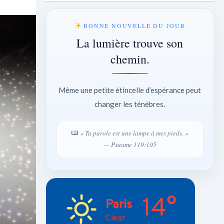
BONNE NOUVELLE DU JOUR
La lumière trouve son
chemin.
Même une petite étincelle d’espérance peut
changer les ténèbres.
« Ta parole est une lampe à mes pieds. »
— Psaume 119:105
14°
Paris
Clear