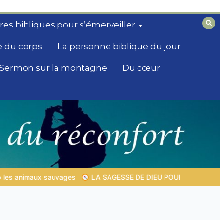
ires bibliques pour s’émerveiller
e du corps
La personne biblique du jour
Sermon sur la montagne
Du cœur
E DIEU POUR TON QUOTIDIEN |
Thème 1 : La crainte du Seigneu