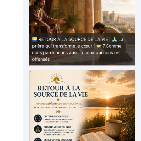
RETOUR À LA SOURCE DE LA VIE |
La
E |
La
prière qui transforme le cœur |
7.Comme
.Ne nous
nous pardonnons aussi à ceux qui nous ont
p
offensés
p