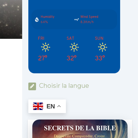
Humidity
Wind Speed
64%
8.3Km/h
FRI
SAT
SUN
27°
32°
33°
Choisir la langue
EN
SECRETS DE LA BIBLE
Découvrir. Comprendre. Croire.