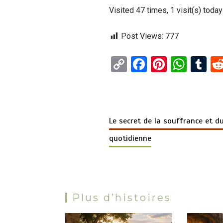
Visited 47 times, 1 visit(s) today
Post Views:
777
C
F
Pi
W
T
o
a
nt
h
u
py
ce
er
at
m
Li
b
es
s
bl
Le secret de la souffrance et d
n
o
t
A
r
quotidienne
k
o
p
k
p
Plus d’histoires