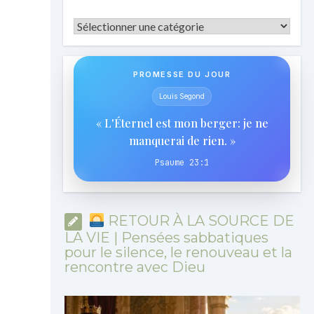
Catégories
PROMESSE DU JOUR
Louis Segond
« L'Éternel est mon berger: je ne
manquerai de rien. »
Psaume 23:1
RETOUR À LA SOURCE DE
LA VIE | Pensées sabbatiques
pour le silence, le renouveau et la
rencontre avec Dieu