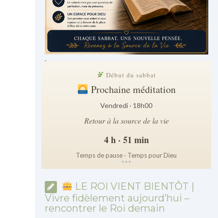
.
Début du sabbat
Prochaine méditation
Vendredi · 18h00
Retour à la source de la vie
4 h · 51 min
Temps de pause · Temps pour Dieu
*
*
*
LE ROI VIENT BIENTÔT |
Vivre fidèlement aujourd’hui –
rencontrer le Roi demain