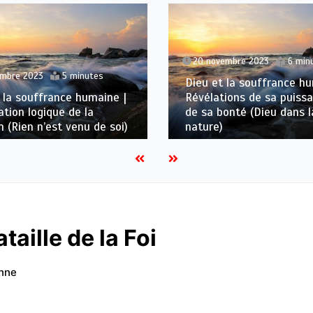
20 novembre 2023
6 min
embre 2023
5 minutes
Dieu et la souffrance hu
 la souffrance humaine |
Révélations de sa puiss
cation logique de la
de sa bonté (Dieu dans l
n (Rien n’est venu de soi)
nature)
taille de la Foi
enne