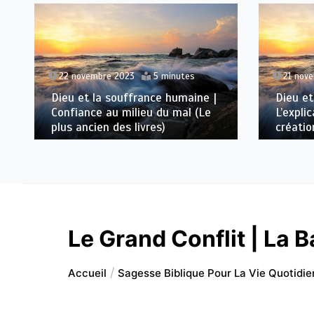
22 novembre 2023
5 minutes
21 nov
Dieu et la souffrance humaine |
Dieu et
Confiance au milieu du mal (Le
L’expli
plus ancien des livres)
créatio
Le Grand Conflit | La Ba
Accueil
Sagesse Biblique Pour La Vie Quotidi