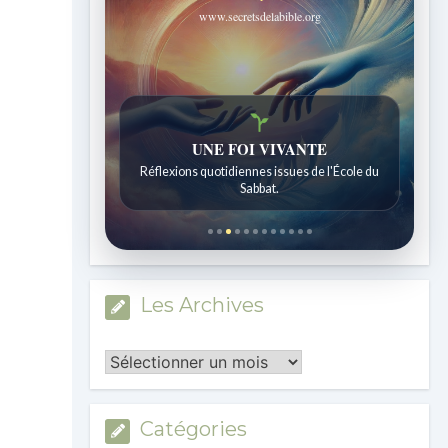
www.secretsdelabible.org
Histoires bibliques étonnantes
UNE FOI VIVANTE
Histoires pour les enfants de 7 à 12 ans.
Réflexions quotidiennes issues de l'École du
Sabbat.
Les Archives
Les
Archives
Catégories