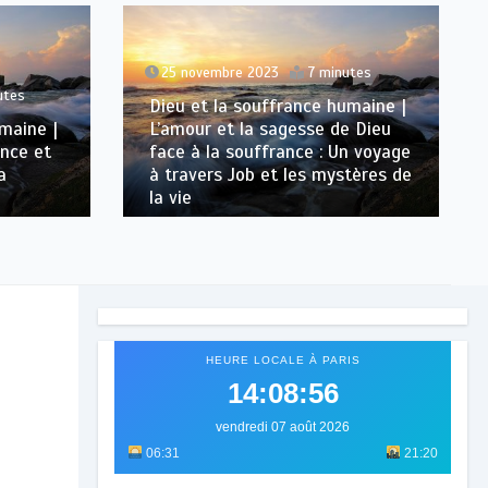
25 novembre 2023
7 minutes
utes
Dieu et la souffrance humaine |
maine |
L’amour et la sagesse de Dieu
ance et
face à la souffrance : Un voyage
a
à travers Job et les mystères de
la vie
HEURE LOCALE À PARIS
14:08:58
vendredi 07 août 2026
06:31
21:20