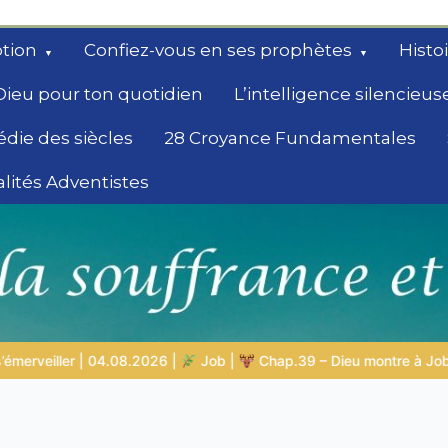
tion
Confiez-vous en ses prophètes
Histo
Dieu pour ton quotidien
L’intelligence silencieus
édie des siècles
28 Croyance Fundamentales
lités Adventistes
rchent un
.39 – Dieu montre à Job les animaux sauvages
LA SAGESSE D