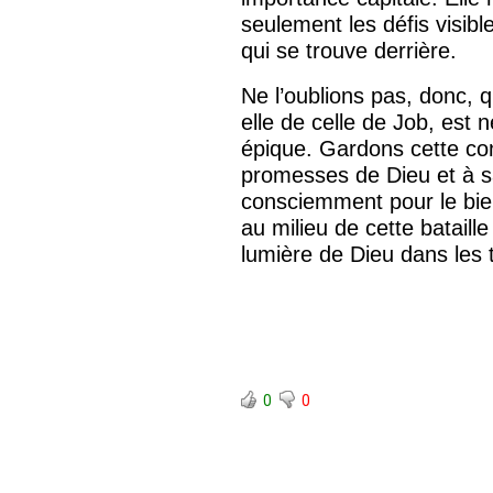
seulement les défis visible
qui se trouve derrière.
Ne l’oublions pas, donc, qu
elle de celle de Job, est 
épique. Gardons cette co
RETOUR À LA S
promesses de Dieu et à s
RETOUR À LA SOURCE DE LA VIE |
prière qui transfo
consciemment pour le bien
troduction
nous du mal
au milieu de cette bataill
lumière de Dieu dans les 
0
0