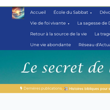
Aller
au
Accueil
École du Sabbat
Dévo
contenu
Vie de foi vivante
La sagesse de 
Retour à la source de la vie
La trag
Une vie abondante
Réseau d'Actua
Secrets de la Bible
Des éclairages bibliques pour ceux qui che
chemin
Dernières publications
Histoires bibliques pour s’émerveiller | 04.08.2026 |
Job |
Chap