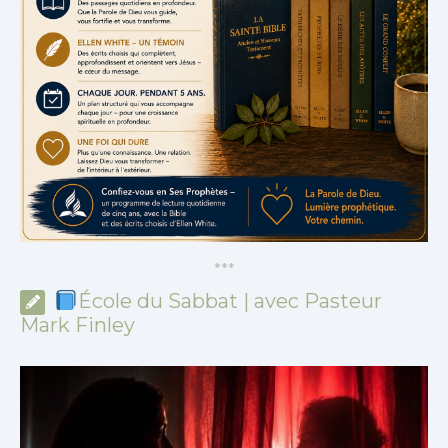
*
*
*
École du Sabbat | avec Pasteur
Mark Finley