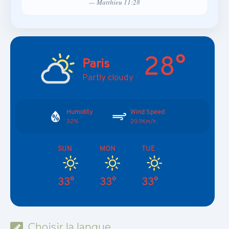
— Matthieu 11:28
28°
Paris
Partly cloudy
Humidity
Wind Speed
32%
20.9Km/h
SUN
MON
TUE
33°
33°
33°
Choisir la langue