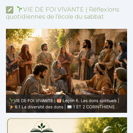
VIE DE FOI VIVANTE | Réflexions
quotidiennes de l’école du sabbat
VIE DE FOI VIVANTE |
Leçon 5 : Tout pour la gloire de
Dieu |
5.6 Résumé |
1 ET 2 CORINTHIENS
D