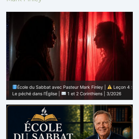
 :
École du Sabbat avec Pasteur Mark Finley |
Leçon 4 :
6
Le péché dans l’Église |
1 et 2 Corinthiens | 3/2026
L