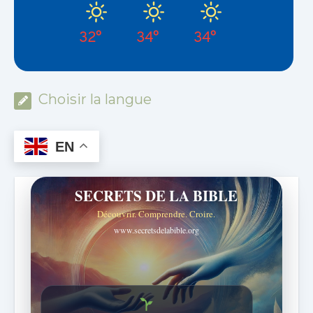
32°
34°
34°
Choisir la langue
EN
SECRETS DE LA BIBLE
Découvrir. Comprendre. Croire.
www.secretsdelabible.org