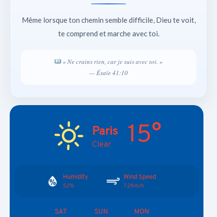
Même lorsque ton chemin semble difficile, Dieu te voit,
te comprend et marche avec toi.
« Ne crains rien, car je suis avec toi. »
— Ésaïe 41:10
15°
Paris
Clear
Humidity
Wind Speed
52%
7.2Km/h
SAT
SUN
MON