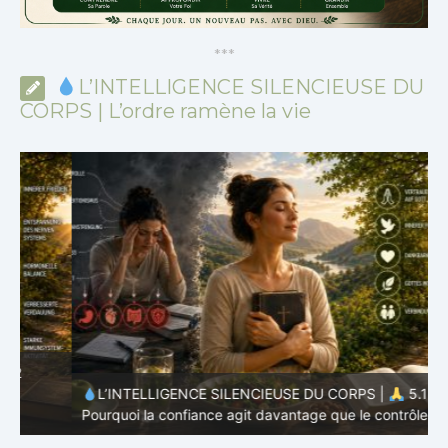
*
*
*
L’INTELLIGENCE SILENCIEUSE DU
CORPS | L’ordre ramène la vie
L’INTELLIGENCE SILENCIEUSE DU CORPS |
5.1
Pourquoi la confiance agit davantage que le contrôle
P