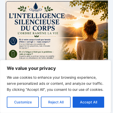
We value your privacy
We use cookies to enhance your browsing experience,
serve personalized ads or content, and analyze our traffic.
By clicking "Accept All", you consent to our use of cookies.
C
F
P
W
T
R
M
T
T
V
o
a
i
h
u
e
e
e
w
i
Customize
Reject All
Accept All
p
c
n
a
m
d
s
l
i
b
r
P
y
e
t
t
b
d
s
e
t
e
a
L
b
e
s
l
i
e
g
t
r