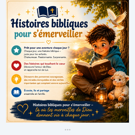
*
*
*