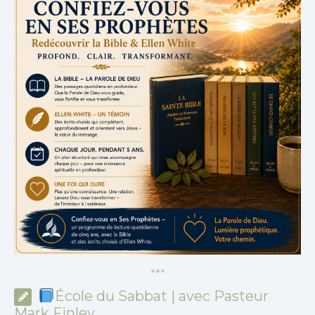
*
*
*
École du Sabbat | avec Pasteur
Mark Finley