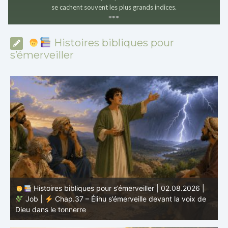
se cachent souvent les plus grands indices.
*
*
*
Histoires bibliques pour
s’émerveiller
Histoires bibliques pour s’émerveiller | 02.08.2026 |
Job |
Chap.37 – Élihu s’émerveille devant la voix de
te
Dieu dans le tonnerre
g