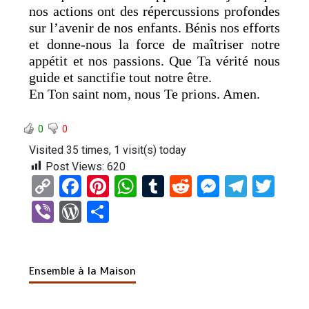
nos actions ont des répercussions profondes
sur l’avenir de nos enfants. Bénis nos efforts
et donne-nous la force de maîtriser notre
appétit et nos passions. Que Ta vérité nous
guide et sanctifie tout notre être.
En Ton saint nom, nous Te prions. Amen.
0
0
Visited 35 times, 1 visit(s) today
Post Views:
620
C
F
Pi
W
T
R
M
T
T
o
a
nt
h
u
e
es
el
wi
Vi
W
P
py
ce
er
at
m
d
se
e
tt
b
or
ar
Li
b
es
s
bl
di
n
gr
er
er
d
ta
n
o
t
A
r
t
g
a
Ensemble à la Maison
Pr
g
k
o
p
er
m
es
er