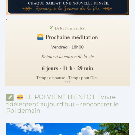
.
Début du sabbat
Prochaine méditation
Vendredi · 18h00
Retour à la source de la vie
6 jours · 11 h · 29 min
Temps de pause · Temps pour Dieu
*
*
*
LE ROI VIENT BIENTÔT | Vivre
fidèlement aujourd’hui – rencontrer le
Roi demain