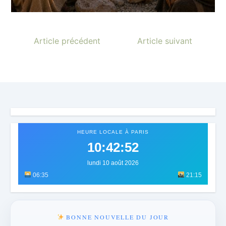
Article précédent
Article suivant
HEURE LOCALE À PARIS
10:42:55
lundi 10 août 2026
06:35
21:15
BONNE NOUVELLE DU JOUR