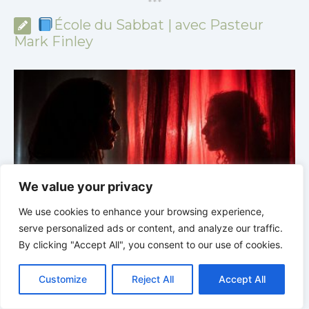
*
*
*
École du Sabbat | avec Pasteur
Mark Finley
We value your privacy
We use cookies to enhance your browsing experience,
serve personalized ads or content, and analyze our traffic.
 :
École du Sabbat avec Pasteur Mark Finley |
Leçon 4 :
By clicking "Accept All", you consent to our use of cookies.
6
Le péché dans l’Église |
1 et 2 Corinthiens | 3/2026
L
C
F
P
W
T
R
M
T
T
V
o
a
i
h
u
e
e
e
w
i
Customize
Reject All
Accept All
p
c
n
a
m
d
s
l
i
b
r
P
y
e
t
t
b
d
s
e
t
e
a
L
b
e
s
l
i
e
g
t
r