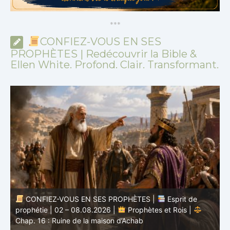
*
*
*
CONFIEZ-VOUS EN SES
PROPHÈTES | Redécouvrir la Bible &
Ellen White. Profond. Clair. Transformant.
CONFIEZ-VOUS EN SES PROPHÈTES |
Esprit de
nd
prophétie | 02 – 08.08.2026 |
Prophètes et Rois |
b
Chap. 16 : Ruine de la maison d’Achab
v