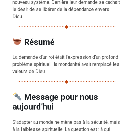
nouveau système. Derrière leur demande se cachait
le désir de se libérer de la dépendance envers
Dieu.
⋯⋯⋯⋯⋯⋯⋯⋯⋯⋯◆⋯⋯⋯⋯⋯⋯⋯⋯⋯⋯
Résumé
La demande d’un roi était l’expression d’un profond
problème spirituel : la mondanité avait remplacé les
valeurs de Dieu.
⋯⋯⋯⋯⋯⋯⋯⋯⋯⋯◆⋯⋯⋯⋯⋯⋯⋯⋯⋯⋯
Message pour nous
aujourd’hui
S’adapter au monde ne mène pas à la sécurité, mais
à la faiblesse spirituelle. La question est : à qui