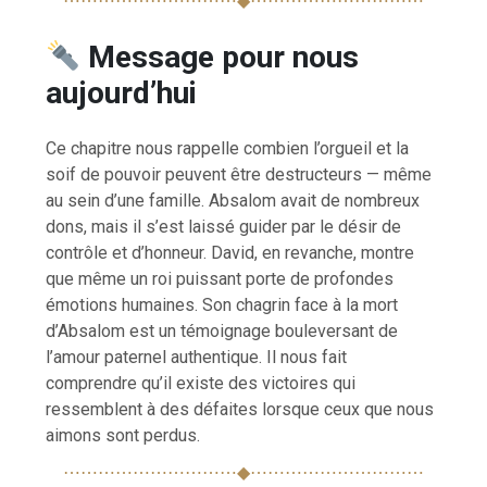
⋯⋯⋯⋯⋯⋯⋯⋯⋯⋯◆⋯⋯⋯⋯⋯⋯⋯⋯⋯⋯
Message pour nous
aujourd’hui
Ce chapitre nous rappelle combien l’orgueil et la
soif de pouvoir peuvent être destructeurs — même
au sein d’une famille. Absalom avait de nombreux
dons, mais il s’est laissé guider par le désir de
contrôle et d’honneur. David, en revanche, montre
que même un roi puissant porte de profondes
émotions humaines. Son chagrin face à la mort
d’Absalom est un témoignage bouleversant de
l’amour paternel authentique. Il nous fait
comprendre qu’il existe des victoires qui
ressemblent à des défaites lorsque ceux que nous
aimons sont perdus.
⋯⋯⋯⋯⋯⋯⋯⋯⋯⋯◆⋯⋯⋯⋯⋯⋯⋯⋯⋯⋯