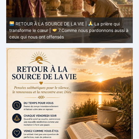
RETOUR À LA SOURCE DE LA VIE |
La prière qui
transforme le cœur |
7.Comme nous pardonnons aussi à
ceux qui nous ont offensés
t