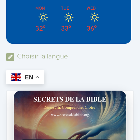
MON
TUE
WED
32°
33°
36°
Choisir la langue
EN
SECRETS DE LA BIBLE
Découvrir. Comprendre. Croire.
www.secretsdelabible.org