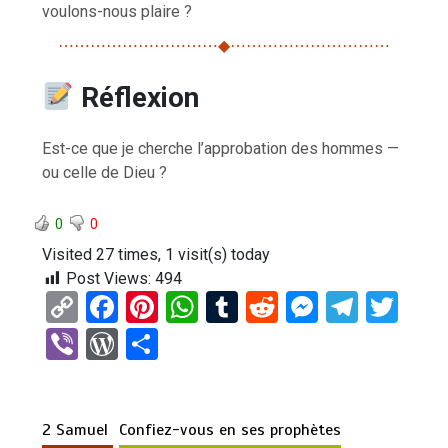
voulons-nous plaire ?
⋯⋯⋯⋯⋯⋯⋯⋯⋯⋯◆⋯⋯⋯⋯⋯⋯⋯⋯⋯⋯
Réflexion
Est-ce que je cherche l’approbation des hommes —
ou celle de Dieu ?
0
0
Visited 27 times, 1 visit(s) today
Post Views:
494
C
F
Pi
W
T
R
M
T
T
o
a
nt
h
u
e
es
el
wi
Vi
W
P
py
ce
er
at
m
d
se
e
tt
b
or
ar
Li
b
es
s
bl
di
n
gr
er
er
d
ta
n
o
t
A
r
t
g
a
2 Samuel
Confiez-vous en ses prophètes
Pr
g