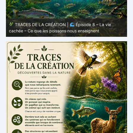
TRACES DE LA CRÉATION |
Épisode 7: La vie cachée
s
– Pourquoi les poissons restent des poissons
c