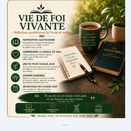
*
*
*