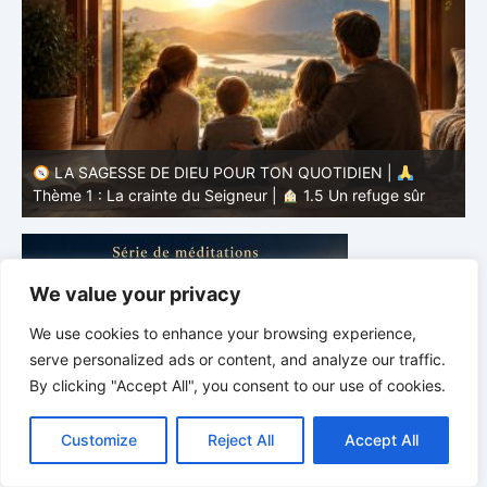
LA SAGESSE DE DIEU POUR TON QUOTIDIEN |
Thème 1 : La crainte du Seigneur |
1.4 Apprendre à
T
éviter le mal
l
We value your privacy
We use cookies to enhance your browsing experience,
serve personalized ads or content, and analyze our traffic.
By clicking "Accept All", you consent to our use of cookies.
C
F
P
W
T
R
M
T
T
V
o
a
i
h
u
e
e
e
w
i
Customize
Reject All
Accept All
p
c
n
a
m
d
s
l
i
b
r
P
y
e
t
t
b
d
s
e
t
e
a
L
b
e
s
l
i
e
g
t
r