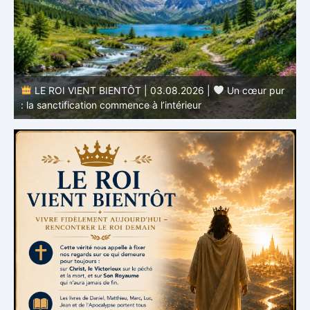
r
LE ROI VIENT BIENTÔT | 02.08.2026 |
Devenir
semblable au Christ : Une transformation de l’intérieur
q