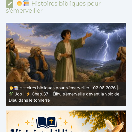
Histoires bibliques pour
s’émerveiller
Histoires bibliques pour s’émerveiller | 01.08.2026 |
Job |
Chap.36 – Élihu continue de parler de la
J
grandeur de Dieu
d