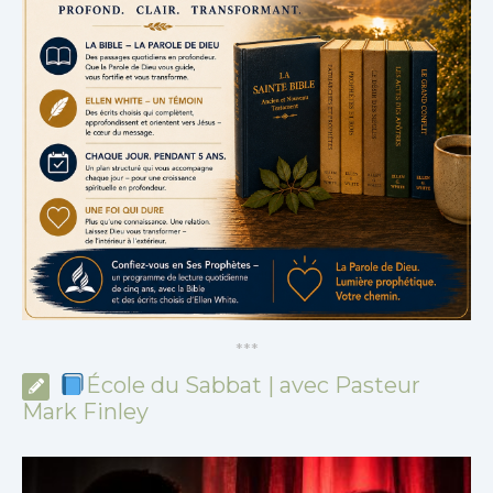
*
*
*
École du Sabbat | avec Pasteur
Mark Finley