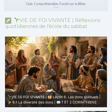
Clair. Compréhensible. Fondé sur la Bible.
*
*
*
VIE DE FOI VIVANTE | Réflexions
quotidiennes de l’école du sabbat
VIE DE FOI VIVANTE |
Leçon 5 : Tout pour la gloire de
Dieu |
5.6 Résumé |
1 ET 2 CORINTHIENS
D