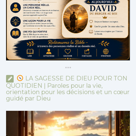
*
*
*
LA SAGESSE DE DIEU POUR TON
QUOTIDIEN | Paroles pour la vie,
orientation pour les décisions et un cœur
guidé par Dieu