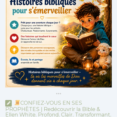
*
*
*
CONFIEZ-VOUS EN SES
PROPHÈTES | Redécouvrir la Bible &
Ellen White. Profond. Clair. Transformant.