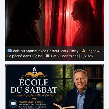
 :
École du Sabbat avec Pasteur Mark Finley |
Leçon 3 :
L’unité en Christ |
1 et 2 Corinthiens | 3/2026
L