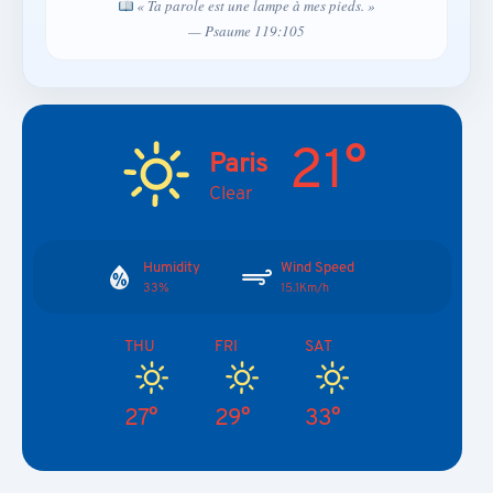
« Ta parole est une lampe à mes pieds. »
— Psaume 119:105
21°
Paris
Clear
Humidity
Wind Speed
33%
15.1Km/h
THU
FRI
SAT
27°
29°
33°