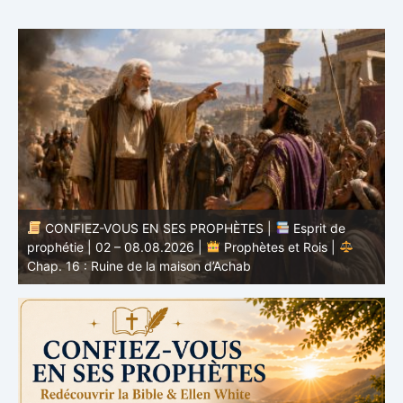
CONFIEZ-VOUS EN SES PROPHÈTES |
Étude
biblique | 02.08.2026 |
Job |
Chap.37 – Devant la
b
voix de Dieu
e