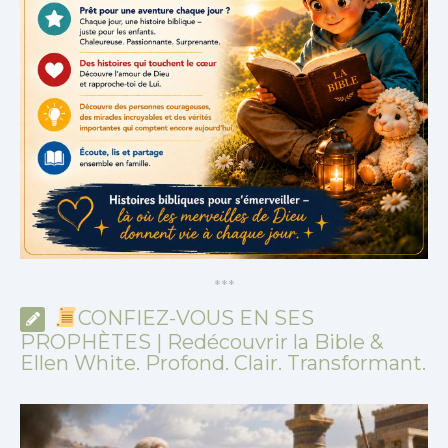
*
*
*
CONFIEZ-VOUS EN SES
PROPHÈTES | Redécouvrir la Bible &
Ellen White. Profond. Clair. Transformant.