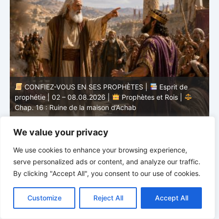
CONFIEZ-VOUS EN SES PROPHÈTES |
Étude
biblique | 02.08.2026 |
Job |
Chap.37 – Devant la
b
voix de Dieu
e
We value your privacy
We use cookies to enhance your browsing experience,
serve personalized ads or content, and analyze our traffic.
By clicking "Accept All", you consent to our use of cookies.
C
F
P
W
T
R
M
T
T
V
o
a
i
h
u
e
e
e
w
i
Customize
Reject All
Accept All
p
c
n
a
m
d
s
l
i
b
r
P
y
e
t
t
b
d
s
e
t
e
a
L
b
e
s
l
i
e
g
t
r