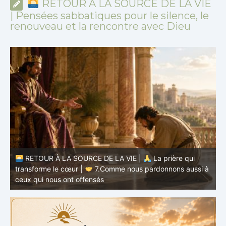
RETOUR À LA SOURCE DE LA VIE
| Pensées sabbatiques pour le silence, le
renouveau et la rencontre avec Dieu
à
RETOUR À LA SOURCE DE LA VIE |
La prière qui
t
transforme le cœur |
6.Et pardonne-nous nos offenses
p