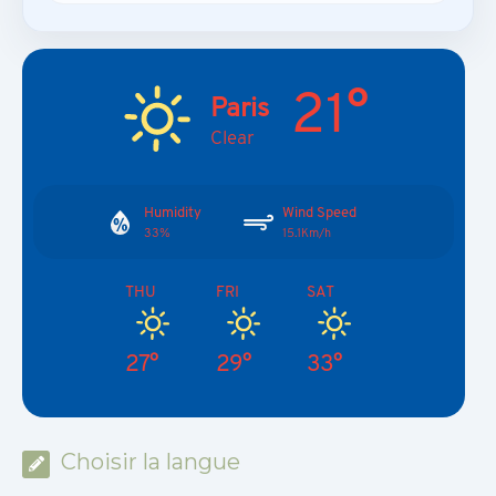
21°
Paris
Clear
Humidity
Wind Speed
33%
15.1Km/h
THU
FRI
SAT
27°
29°
33°
Choisir la langue