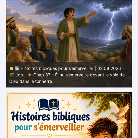
Histoires bibliques pour s’émerveiller | 01.08.2026 |
Job |
Chap.36 – Élihu continue de parler de la
J
grandeur de Dieu
d